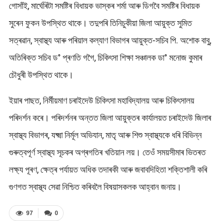
গোসাঁই, মাৰ্ঘেৰিটা সমষ্টিৰ বিধায়ক ভাস্কৰ শৰ্মা আৰু ডিগবৈ সমষ্টিৰ বিধায়ক
সুৰেন ফুকন উপস্থিত থাকে। তদুপৰি তিনিচুকীয়া জিলা আয়ুক্ত সুমিত
সত্ৰৱান, স্বাস্থ্য আৰু পৰিয়াল কল্যাণ বিভাগৰ আয়ুক্ত-সচিব পি. অশোক বাবু,
অতিৰিক্ত সচিব ড° প্ৰণতি গগৈ, চিকিৎসা শিক্ষা সঞ্চালক ডা° মনোজ কুমাৰ
চৌধুৰী উপস্থিত থাকে।
ইয়াৰ পাছত, নিৰ্মীয়মাণ চৰাইদেউ চিকিৎসা মহাবিদ্যালয় আৰু চিকিৎসালয়
পৰিদৰ্শন কৰে। পৰিদৰ্শনৰ অন্তত জিলা আয়ুক্তৰ কাৰ্যালয়ত চৰাইদেউ জিলাৰ
স্বাস্থ্য বিভাগৰ, যক্ষ্মা নিৰ্মূল অভিযান, মাতৃ আৰু শিশু স্বাস্থ্যকে ধৰি বিভিন্ন
গুৰুত্বপূৰ্ণ স্বাস্থ্য সূচকৰ অগ্ৰগতিৰ খতিয়ান লয়। তেওঁ সময়সীমাৰ ভিতৰত
লক্ষ্য পূৰণ, ক্ষেত্ৰ পৰ্যায়ত অধিক তদাৰকী আৰু জবাবদিহিতা শক্তিশালী কৰি
গুণগত স্বাস্থ্য সেৱা নিশ্চিত কৰিবলৈ বিষয়াসকলক আহ্বান জনায়।
97
0