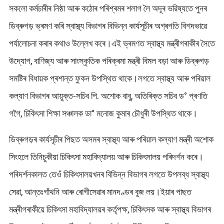
সকলো কৰ্মচাৰীৰ নিষ্ঠা আৰু কঠোৰ পৰিশ্ৰমৰ শলাগ লৈ অদূৰ ভৱিষ্যতে পুনৰ
ডিব্ৰুগড় ভ্ৰমণ কৰি স্বাস্থ্য বিভাগৰ বিভিন্ন কাৰ্যসূচীৰ অগ্ৰগতি বিশদভাৱে
পৰ্যালোচনা কৰাৰ কথাও উল্লেখ কৰে।এই ভ্ৰমণত স্বাস্থ্য মন্ত্ৰীগৰাকীৰ সৈতে
উদ্যোগ, বাণিজ্য আৰু সাংস্কৃতিক পৰিক্ৰমা মন্ত্ৰী বিমল বড়া আৰু ডিব্ৰুগড়
সমষ্টিৰ বিধায়ক প্ৰশান্ত ফুকন উপস্থিত থাকে।লগতে স্বাস্থ্য আৰু পৰিয়াল
কল্যাণ বিভাগৰ আয়ুক্ত-সচিব পি. অশোক বাবু, অতিৰিক্ত সচিব ড° প্ৰণতি
গগৈ, চিকিৎসা শিক্ষা সঞ্চালক ডা° মনোজ কুমাৰ চৌধুৰী উপস্থিত থাকে।
ডিব্ৰুগড়ৰ কাৰ্যসূচীৰ পিছত অসমৰ স্বাস্থ্য আৰু পৰিয়াল কল্যাণ মন্ত্ৰী অশোক
সিংহলে তিনিচুকীয়া চিকিৎসা মহাবিদ্যালয় আৰু চিকিৎসালয় পৰিদৰ্শন কৰে।
পৰিদৰ্শনকালত তেওঁ চিকিৎসালয়খনৰ বিভিন্ন বিভাগৰ লগতে উপলব্ধ স্বাস্থ্য
সেৱা, আন্তঃগাঁথনি আৰু ৰোগীসেৱাৰ মানদণ্ডৰ বুজ লয়।ইয়াৰ পাছত
মন্ত্ৰীগৰাকীয়ে চিকিৎসা মহাবিদ্যালয়ৰ কৰ্তৃপক্ষ, চিকিৎসক আৰু স্বাস্থ্য বিভাগৰ