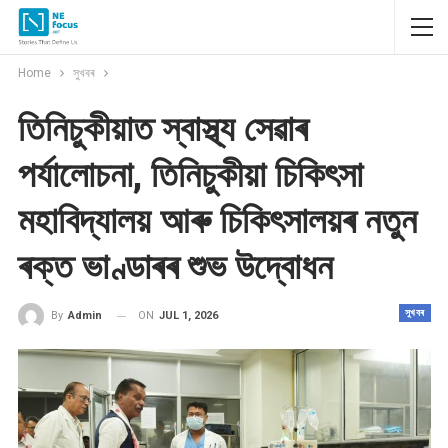
Home
সুখবৰ
তিনিচুকীয়াত স্বাস্থ্য সেৱাৰ
পৰ্যালোচনা, তিনিচুকীয়া চিকিৎসা
মহাবিদ্যালয় আৰু চিকিৎসালয়ৰ নতুন
ৰক্ত ভাণ্ডাৰৰ শুভ উদ্বোধন
সুখবৰ
ON
JUL 1, 2026
By
Admin