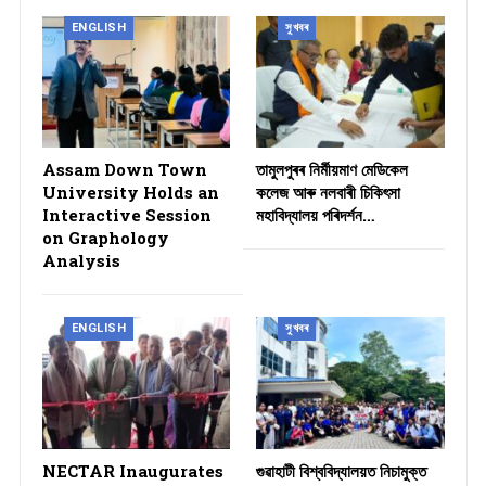
ENGLISH
সুখবৰ
Assam Down Town
তামুলপুৰৰ নিৰ্মীয়মাণ মেডিকেল
University Holds an
কলেজ আৰু নলবাৰী চিকিৎসা
Interactive Session
মহাবিদ্যালয় পৰিদৰ্শন…
on Graphology
Analysis
ENGLISH
সুখবৰ
NECTAR Inaugurates
গুৱাহাটী বিশ্ববিদ্যালয়ত নিচামুক্ত