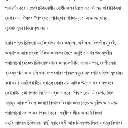
পৰিদৰ্শন কৰে। তেওঁ চিকিৎসাধীন ৰোগীসকলৰ সৈতে মত বিনিময় কৰি চিকিৎসা
সেৱাৰ মান, ঔষধৰ উপলব্ধতা, পৰিষ্কাৰ-পৰিচ্ছন্নতা আৰু অন্যান্য
সুবিধাসমূহৰ বিষয়ে বুজ লয়।
ইয়াৰ পাছত চিকিৎসা মহাবিদ্যালয় খনৰ অধ্যক্ষ, অধীক্ষক, বিভাগীয় মুৰব্বী,
অধ্যাপক আৰু জ্যেষ্ঠ চিকিৎসকসকলৰ সৈতে অনুষ্ঠিত এখন উচ্চস্তৰীয়
পৰ্যালোচনা বৈঠকত চিকিৎসালয়খনৰ আন্তঃগাঁথনি, মানৱ সম্পদ, ৰোগী সেৱা
ব্যৱস্থাপনা আৰু চলি থকা সম্প্ৰসাৰণ প্ৰকল্পসমূহৰ অগ্ৰগতিৰ বিশদ মূল্যায়ন
কৰা হয়। মন্ত্ৰীগৰাকীয়ে স্বাস্থ্য সেৱাৰ মান অধিক উন্নত কৰাৰ লক্ষ্যৰে
কেইবাটাও কৌশলগত নিৰ্দেশনা প্ৰদান কৰে।পিছত তেওঁ ডিব্ৰুগড় জিলা
স্বাস্থ্য আৰু পৰিয়াল কল্যাণ বিভাগৰ বিষয়াসকলৰ সৈতে অনুষ্ঠিত আন এখন
পৰ্যালোচনা সভাত অংশগ্ৰহণ কৰে।মন্ত্ৰীগৰাকীয়ে অসম চিকিৎসা
মহাবিদ্যালয়ৰ চিকিৎসক, নাৰ্ছ, স্বাস্থ্যকৰ্মী আৰু ডিব্ৰুগড় জিলা স্বাস্থ্য বিভাগৰ