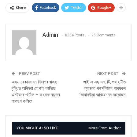
Facebook
Twitter
Google+
Share
Admin
8354 Posts
25 Comments
PREV POST
NEXT POST
অসম চৰকাৰৰ বন বিভাগৰ ৰাজহ
আই এ এছ এছ টি, গুৱাহাটীত
বৃদ্ধিত অৰিহণা যোগাই আহিছে
প্লাজমা পদার্থবিজ্ঞান গৱেষকৰ
এমট্রনৰ পৰ্টেলে – অধ্যক্ষ ৰমেন্দ্ৰ
তিনিদিনীয়া অধিৱেশনৰ আয়োজন
নাৰায়ণ কলিতা
YOU MIGHT ALSO LIKE
More From Author