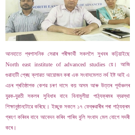
আনহাতে প্ৰশাসনিক সেৱাৰ পৰীক্ষাৰ্থী সকললৈ সুখবৰ কঢ়িয়াইছে
North east institute of advanced studies য়ে। আজি
গুৱাহাটী প্ৰেছ ক্লাৱত আয়োজন কৰা এক সংবাদমেলত নৰ্থ ইষ্ট আই এ
এচৰ প্ৰতিষ্ঠাপক কেশৱ চৰণ দাসে কয় অসম আৰু উত্তৰ পূৰ্বাঞ্চলৰ
যুৱক-যুৱতী সকলৰ সুবিধাৰ বাবে বিনামূলীয়া পাঠ্যক্ৰমৰ ব্যৱস্থা
শিক্ষানুষ্ঠানটোৱে কৰিছে। ইচ্ছুক সকলে ১৭ ফেব্ৰুৱাৰীৰ পৰা পাঠ্যক্ৰম
গ্ৰহণ কৰিবৰ বাবে আবেদন কৰিব পাৰিব বুলি সংবাদ মেল যোগে সদৰী
কৰে।