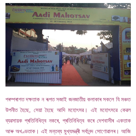
পৰম্পৰাগত দক্ষতাক ন ৰূপত সজাই জনজাতীয় কলাকাৰ সকলে যি মঞ্চত
উপনীত হৈছে, সেয়া হৈছে আদি মহোৎসৱ। এই মহোৎসৱে কেৱল
ব্যৱসায়ক প্ৰতিনিধিত্ব নকৰে, প্ৰতিনিধিত্ব কৰে দেশবাসীৰ একতাক
আৰু অখণ্ডতাক। এই মন্তব্য মুখ্যমন্ত্ৰী সৰ্বানন্দ সোণোৱালৰ। আজি