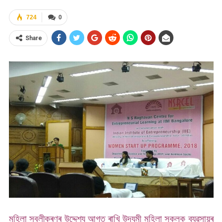
724
0
Share
মহিলা সবলীকৰণৰ উদ্দেশ্য আগত ৰাখি উদ্যমী মহিলা সকলক ব্যৱসায়ৰ