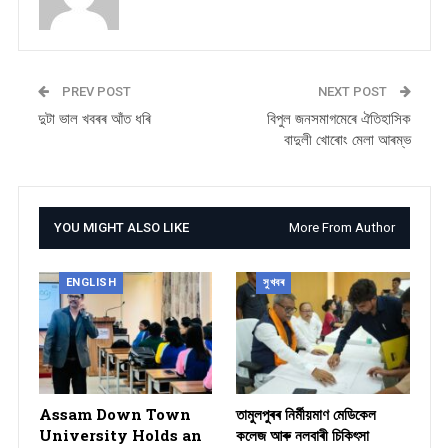
PREV POST
NEXT POST
দুটা ভাল খবৰৰ আঁত ধৰি
বিপুল জনসমাগমেৰে ঐতিহাসিক
বাদুলী খোৰোং মেলা আৰম্ভ
YOU MIGHT ALSO LIKE
More From Author
ENGLISH
সুখবৰ
Assam Down Town
তামুলপুৰৰ নিৰ্মীয়মাণ মেডিকেল
University Holds an
কলেজ আৰু নলবাৰী চিকিৎসা