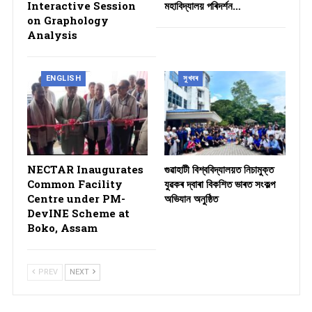
Interactive Session
মহাবিদ্যালয় পৰিদৰ্শন…
on Graphology
Analysis
ENGLISH
সুখবৰ
NECTAR Inaugurates
গুৱাহাটী বিশ্ববিদ্যালয়ত নিচামুক্ত
Common Facility
যুৱকৰ দ্বাৰা বিকশিত ভাৰত সংকল্প
Centre under PM-
অভিযান অনুষ্ঠিত
DevINE Scheme at
Boko, Assam
PREV
NEXT