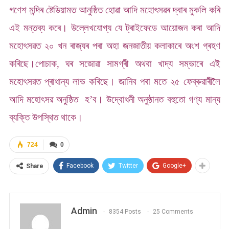
গণেশ মন্দিৰ ষ্টেডিয়ামত আনুষ্ঠিত হোৱা আদি মহোৎসৱৰ দ্বাৰ মুকলি কৰি
এই মন্তব্য কৰে। উল্লেখযোগ্য যে ট্ৰাইফেডে আয়োজন কৰা আদি
মহোৎসৱত ২০ খন ৰাজ্যৰ পৰা অহা জনজাতীয় কলাকাৰে অংশ গ্ৰহণ
কৰিছে।পোচাক, ঘৰ সজোৱা সামগ্ৰী অথবা খাদ্য সম্ভাৰে এই
মহোৎসৱত প্ৰাধান্য লাভ কৰিছে। জানিব পৰা মতে ২৫ ফেব্ৰুৱাৰীলৈ
আদি মহোৎসৱ অনুষ্ঠিত হ’ব। উদ্বোধনী অনুষ্ঠানত বহুতো গণ্য মান্য
ব্যক্তি উপস্থিত থাকে।
724
0
Facebook
Twitter
Google+
Share
Admin
8354 Posts
25 Comments