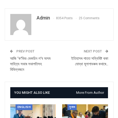
Admin
8354 Posts
25 Comments
PREV POST
NEXT POST
আজি ‘ক’ভিড ভেকচিন ল’ব অসম
ইতিহাসৰ পাতত সন্নিবিষ্ট থকা
সাহিত্য সভাৰ সভাপতিসহ
যোদ্ধা মূলাগাভৰুৰ কথাৰে..
বিভিন্নজনে
YOU MIGHT ALSO LIKE
More From Author
ENGLISH
সুখবৰ