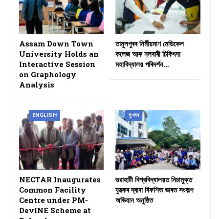
Assam Down Town
তামুলপুৰৰ নিৰ্মীয়মাণ মেডিকেল
University Holds an
কলেজ আৰু নলবাৰী চিকিৎসা
Interactive Session
মহাবিদ্যালয় পৰিদৰ্শন…
on Graphology
Analysis
ENGLISH
সুখবৰ
NECTAR Inaugurates
গুৱাহাটী বিশ্ববিদ্যালয়ত নিচামুক্ত
Common Facility
যুৱকৰ দ্বাৰা বিকশিত ভাৰত সংকল্প
Centre under PM-
অভিযান অনুষ্ঠিত
DevINE Scheme at