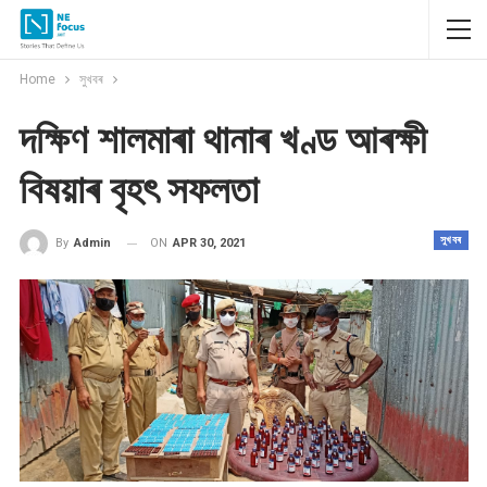
Home
সুখবৰ
দক্ষিণ শালমাৰা থানাৰ খণ্ড আৰক্ষী
বিষয়াৰ বৃহৎ সফলতা
সুখবৰ
ON
APR 30, 2021
By
Admin