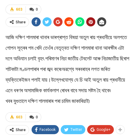
603
0
Share
আজি দক্ষিণ শালমাৰা থানাৰ ভাৰপ্ৰাপ্ত বিষয়া অতুল ৰায় প্ৰধানীয়ে অলপতে
গোপন সূত্ৰৰ পম খেদি তেওঁৰ নেতৃত্বত দক্ষিণ শালমাৰা থানা আৰক্ষীৰ এটা
দলে অভিযান চলাই বৃহৎ পৰিমাণৰ নিচা জাতীয় টেবলেট আৰু নিচাজাতীয় ছিৰাপ
শাটকাটা মণ্ডলপাৰাৰ পৰা জব্দ কৰে৷অৱশ্যে সৰবৰাহৰ লগত জৰিত
ব্যক্তিকেইজন পলাই যায়।উল্লেখযোগ্য যে চি আই অতুল ৰায় প্ৰধানীয়ে
এনে ধৰণৰ অসামাজিক কাৰ্যকলাপ ৰোধৰ বাবে সদায় সষ্টম হৈ থাকে৷
খবৰ যুগুতালে দক্ষিণ শালমাৰাৰ পৰা চামিম জাকাৰিয়াই৷
603
0
Facebook
Twitter
Google+
Share