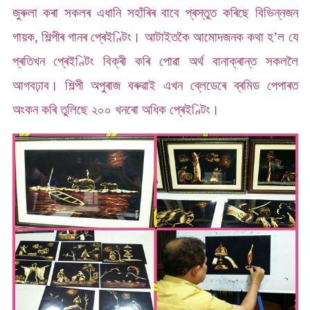
জুৰুলা কৰা সকলৰ এধানি সহাঁৰিৰ বাবে প্ৰস্তুত কৰিছে বিভিন্নজন
গায়ক, শিল্পীৰ গানৰ প্ৰেইণ্টিং। আটাইতকৈ আমোদজনক কথা হ’ল যে
প্ৰতিখন প্ৰেইণ্টিং বিক্ৰী কৰি পোৱা অৰ্থ বানাক্ৰান্ত সকললৈ
আগবঢ়াব। শিল্পী অপুৰাজ বৰুৱাই এখন ব্লেডেৰে ব্ৰমিড পেপাৰত
অংকন কৰি তুলিছে ২০০ খনৰো অধিক প্ৰেইণ্টিং।