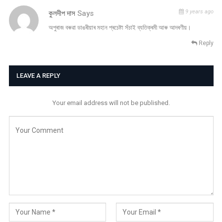
9 years ago
কুলদীপ দাস
Says
অপুৰাজ বৰুৱা ডাঙৰীয়াৰ মহান প্ৰচেষ্টা সঁচাই ব্যতিক্ৰমী আৰু আদৰণীয়।
Reply
LEAVE A REPLY
Your email address will not be published.