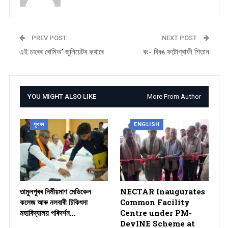
PREV POST
NEXT POST
এই চহৰৰ ৰোমিঅ’ জুলিয়েটৰ কথাৰে
ৰং- বিৰঙ ফটোগ্ৰাফী শিতান
YOU MIGHT ALSO LIKE
More From Author
সুখবৰ
ENGLISH
তামুলপুৰৰ নিৰ্মীয়মাণ মেডিকেল
NECTAR Inaugurates
কলেজ আৰু নলবাৰী চিকিৎসা
Common Facility
মহাবিদ্যালয় পৰিদৰ্শন…
Centre under PM-
DevINE Scheme at