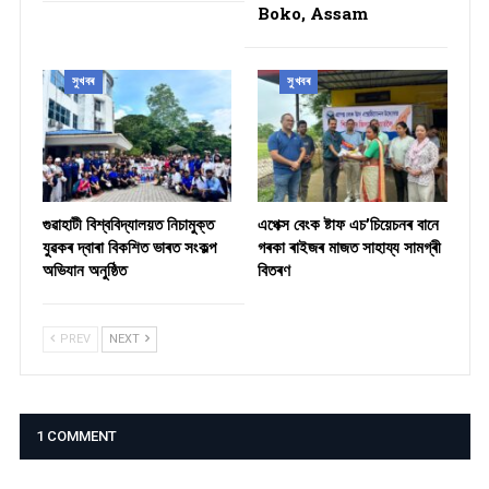
Boko, Assam
সুখবৰ
সুখবৰ
গুৱাহাটী বিশ্ববিদ্যালয়ত নিচামুক্ত
​এপেক্স বেংক ষ্টাফ এচ’চিয়েচনৰ বানে
যুৱকৰ দ্বাৰা বিকশিত ভাৰত সংকল্প
গৰকা ৰাইজৰ মাজত সাহায্য সামগ্ৰী
অভিযান অনুষ্ঠিত
বিতৰণ ​
PREV
NEXT
1 COMMENT