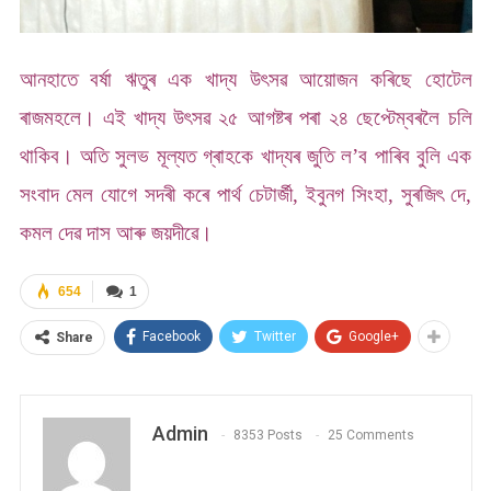
আনহাতে বৰ্ষা ঋতুৰ এক খাদ্য উৎসৱ আয়োজন কৰিছে হোটেল
ৰাজমহলে। এই খাদ্য উৎসৱ ২৫ আগষ্টৰ পৰা ২৪ ছেপ্টেম্বৰলৈ চলি
থাকিব। অতি সুলভ মূল্যত গ্ৰাহকে খাদ্যৰ জুতি ল’ব পাৰিব বুলি এক
সংবাদ মেল যোগে সদৰী কৰে পাৰ্থ চেটাৰ্জী, ইবুনগ সিংহা, সুৰজিৎ দে,
কমল দেৱ দাস আৰু জয়দীৱে।
654
1
Facebook
Twitter
Google+
Share
Admin
8353 Posts
25 Comments