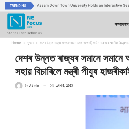
Assam Down Town University Holds an Interactive Ses
TRENDING
সম্পাদনাৰ
Home
সুখবৰ
দেশৰ উন্নত ৰাজ্যৰ সমানে সমানে অসম আগবাঢ়ি যাবলৈ বান আৰু খহনীয়া নিয়ন্ত্ৰণত কে
দেশৰ উন্নত ৰাজ্যৰ সমানে সমানে অ
সহায় বিচাৰিলে মন্ত্ৰী পীযুষ হাজৰীকা
ON
JAN 5, 2023
By
Admin