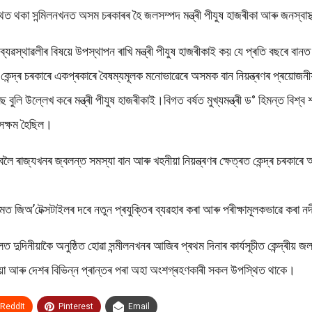
্থিত থকা সন্মিলনখনত অসম চৰকাৰৰ হৈ জলসম্পদ মন্ত্ৰী পীযুষ হাজৰীকা আৰু জনস্বাস্
্যৱস্থাৱলীৰ বিষয়ে উপস্থাপন ৰাখি মন্ত্ৰী পীযুষ হাজৰীকাই কয় যে প্ৰতি বছৰে বান
েন্দ্ৰ চৰকাৰে একপ্ৰকাৰে বৈষম্যমূলক মনোভাৱেৰে অসমক বান নিয়ন্ত্ৰণৰ প্ৰয়োজনীয় পুঁ
বুলি উল্লেখ কৰে মন্ত্ৰী পীযুষ হাজৰীকাই।বিগত বৰ্ষত মুখ্যমন্ত্ৰী ড° হিমন্ত বিশ্ব শ
ৈ সক্ষম হৈছিল।
াজ্যখনৰ জ্বলন্ত সমস্যা বান আৰু খহনীয়া নিয়ন্ত্ৰণৰ ক্ষেত্ৰত কেন্দ্ৰ চৰকাৰে আৰ
সমত জিঅ’টেক্সটাইলৰ দৰে নতুন প্ৰযুক্তিৰ ব্যৱহাৰ কৰা আৰু পৰীক্ষামূলকভাৱে কৰ
 দুদিনীয়াকৈ অনুষ্ঠিত হোৱা সন্মীলনখনৰ আজিৰ প্ৰথম দিনাৰ কাৰ্যসূচীত কেন্দ্ৰীয় জলশক্ত
 বিষয়া আৰু দেশৰ বিভিন্ন প্ৰান্তৰ পৰা অহা অংশগ্ৰহণকাৰী সকল উপস্থিত থাকে।
ReddIt
Pinterest
Email