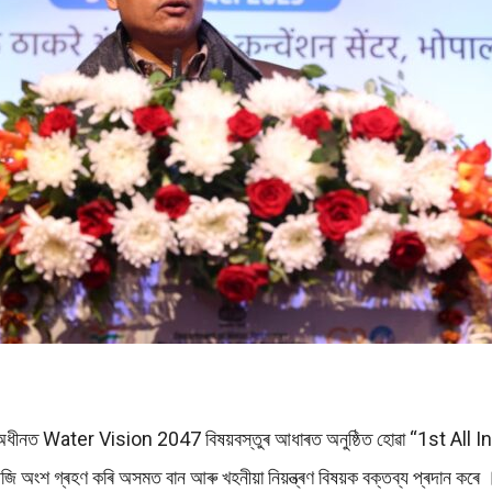
্ত্ৰালয়ৰ অধীনত Water Vision 2047 বিষয়বস্তুৰ আধাৰত অনুষ্ঠিত হোৱা “1
জি অংশ গ্ৰহণ কৰি অসমত বান আৰু খহনীয়া নিয়ন্ত্ৰণ বিষয়ক বক্তব্য প্ৰদান কৰে । ক