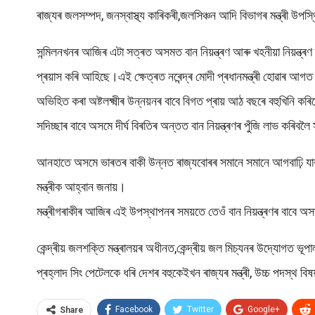
ৰাজ্যৰ জলসম্পদ, জনস্বাস্থ্য কাৰিকৰী,জলসিঞ্চন আদি বিভাগৰ মন্ত্ৰী উপস
সন্মিলনখনৰ আজিৰ এটা সত্ৰত অসমত বান নিয়ন্ত্ৰণ আৰু খহনীয়া নিয়ন্ত্ৰণ ব
প্ৰয়াস কৰি আহিছে।এই ক্ষেত্ৰত নৰেন্দ্ৰ মোদী প্ৰধানমন্ত্ৰী হোৱাৰ আগত ক
অভিহিত কৰা অষ্টলক্ষ্মীৰ উন্নয়নৰ বাবে বিগত প্ৰায় আঠ বছৰে বহুখিনি কৰিছে 
সদিচ্ছাৰ বাবে অসমে দীৰ্ঘ বিৰতিৰ অন্তত বান নিয়ন্ত্ৰণৰ পুঁজি লাভ কৰিবল
আনহাতে অসমে ভাৰতৰ বাকী উন্নত ৰাজ্যবোৰৰ সমানে সমানে আগবাঢ়ি যাবলৈ ৰ
মন্ত্ৰীক আহ্বান জনায়।
মন্ত্ৰীগৰাকীৰ আজিৰ এই উপস্থাপনৰ সময়তে তেওঁ বান নিয়ন্ত্ৰণৰ বাবে অ
কেন্দ্ৰীয় জলশক্তি মন্ত্ৰালয়ৰ অধীনত,কেন্দ্ৰীয় জল মিচ্যনৰ উদ্যোগত ভূপালত
প্ৰহ্লাদ সিং পেটেলকে ধৰি দেশৰ বহুকেইখন ৰাজ্যৰ মন্ত্ৰী, উচ্চ পদস্থ
Facebook
Twitter
Google+
Share