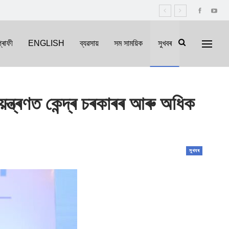
্ৰাফী
ENGLISH
ব্যৱসায়
সম সাময়িক
সুখবৰ
্ত্ৰণত কেন্দ্ৰ চৰকাৰৰ আৰু অধিক
সুখবৰ