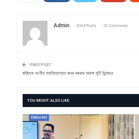
Admin
8354 Posts
25 Comments
PREV POST
ৰাজ্যিক সংগীত মহাবিদ্যালয়ত ৰুদ্ৰ বৰুৱাৰ আৱক্ষ মূৰ্তি উন্মোচন
YOU MIGHT ALSO LIKE
ENGLISH