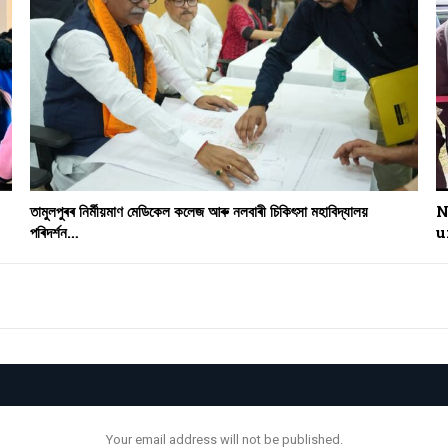
তামুলপুৰৰ নিৰ্মীয়মাণ মেডিকেল কলেজ আৰু নলবাৰী চিকিৎসা মহাবিদ্যালয়
N
পৰিদৰ্শন…
u
Your email address will not be published.