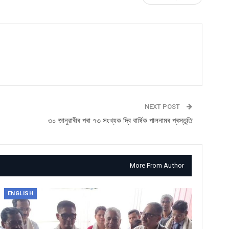
NEXT POST
৩০ জানুৱাৰীৰ পৰা ৭৩ সংখ্যক দ্বি বাৰ্ষিক পালনামৰ প্ৰস্তুতি
More From Author
ENGLISH