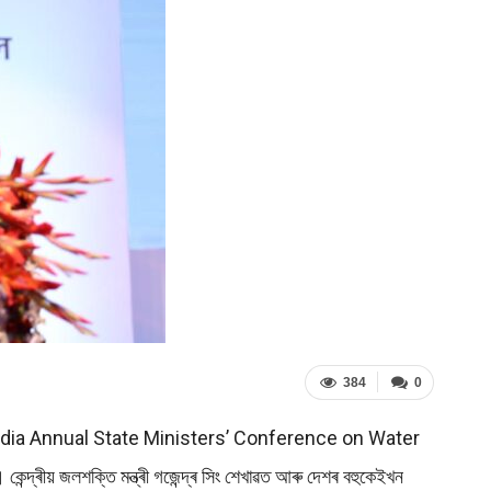
384
0
st All India Annual State Ministers’ Conference on Water
েন্দ্ৰীয় জলশক্তি মন্ত্ৰী গজেন্দ্ৰ সিং শেখাৱত আৰু দেশৰ বহুকেইখন