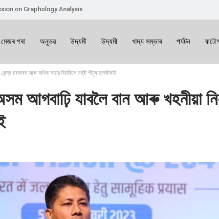
sion on Graphology Analysis
 মেজৰ পৰা
অনুভৱ
উদ্যমী
উদ্যমী
খাদ্য সম্ভাৰ
পৰ্যটন
ফটোগ
ন্দ্ৰ চৰকাৰৰ আৰু অধিক সহায় বিচাৰিলে মন্ত্ৰী পীযুষ হাজৰীকাই
সম আগবাঢ়ি যাবলৈ বান আৰু খহনীয়া নিয়ন
ই