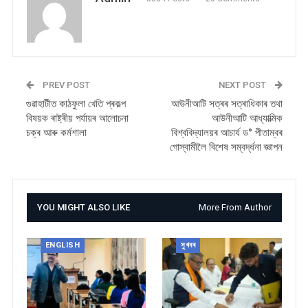
PREV POST
NEXT POST
গুৱাহাটীত কাঠফুলা খেতি প্ৰকল্প
আউনীআটি সত্ৰৰ সত্ৰাধিকাৰ তথা
বিষয়ক ৰাষ্ট্ৰীয় পৰ্যায়ৰ আলোচনা
আউনীআটি আধ্যাত্মিক
চক্ৰ আৰু কৰ্মশালা
বিশ্ববিদ্যালয়ৰ আচাৰ্য ড° পীতাম্বৰ
গোস্বামীলৈ বিশেষ সম্বৰ্দ্ধনা জ্ঞাপন
YOU MIGHT ALSO LIKE
More From Author
ENGLISH
সুখবৰ