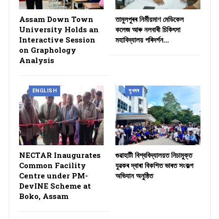
Assam Down Town
তামুলপুৰৰ নিৰ্মীয়মাণ মেডিকেল
University Holds an
কলেজ আৰু নলবাৰী চিকিৎসা
Interactive Session
মহাবিদ্যালয় পৰিদৰ্শন…
on Graphology
Analysis
ENGLISH
সুখবৰ
NECTAR Inaugurates
গুৱাহাটী বিশ্ববিদ্যালয়ত নিচামুক্ত
Common Facility
যুৱকৰ দ্বাৰা বিকশিত ভাৰত সংকল্প
Centre under PM-
অভিযান অনুষ্ঠিত
DevINE Scheme at
Boko, Assam