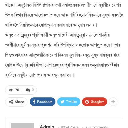
থাকে। অনুষ্ঠানত বিশিষ্ট গল্পকাৰ তথা সমাজসেৱক জগদীশ গোস্বামীয়ে যোগৰ
উপকাৰিতাৰ বিষয়ে আলোকপাত কৰে আৰু শাৰীৰিক,মানসিকভাৱে সুস্থ-সবল হৈ
থাকিবলৈ নিয়মিতভাৱে যোগাভ্যাস কৰাৰ বাবে আহ্বান জনায়।
অনুষ্ঠানত কেন্দ্ৰৰ প্ৰশিক্ষাৰ্থী অনুপমা দেৱী আৰু চন্দ্ৰা মণ্ডলে শাস্ত্ৰীয়
ভংগীমাৰে সূৰ্য নমস্কাৰ প্ৰদৰ্শন কৰি উপস্থিত সকলোক আপ্লুত কৰে। তাৰ
পিছত এইবাৰৰ আন্তৰ্জাতিক যোগ দিৱসৰ মূল বিষয়বস্তু সুস্থ বাৰ্ধক্যৰ বাবে
যোগক উদ্দেশ্য কৰি দীক্ষা যোগ কেন্দ্ৰৰ প্ৰশিক্ষকসকলৰ তত্ত্বাৱধানত ঔঁকাৰ
ধ্বনিৰে সমূহীয়া যোগাভ্যাস আৰম্ভ কৰা হয়।
76
0
Facebook
Twitter
Google+
Share
Admin
8354 Posts
25 Comments