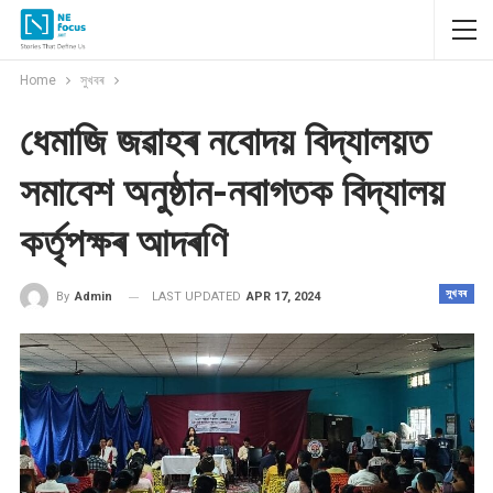
Home
সুখবৰ
ধেমাজি জৱাহৰ নবোদয় বিদ্যালয়ত
সমাবেশ অনুষ্ঠান-নবাগতক বিদ্যালয়
কৰ্তৃপক্ষৰ আদৰণি
সুখবৰ
LAST UPDATED
APR 17, 2024
By
Admin