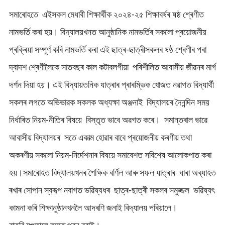
সমাৰোহতে এইসকল মেধাবী শিক্ষাৰ্থীক ২০২৪-২৫ শিক্ষাবৰ্ষৰ ষষ্ঠ শ্ৰেণীত
নামভৰ্তি কৰা হয়। বিদ্যালয়খনত আনুষ্ঠানিক নামভৰ্তিৰ সকলো প্ৰয়োজনীয়
প্ৰক্ৰিয়া সম্পূৰ্ণ কৰি নামভৰ্তি কৰা এই ছাত্ৰ-ছাত্ৰীসকলৰ ষষ্ঠ শ্ৰেণীৰ পৰা
দ্বাদশ শ্ৰেণীলৈকে সাতবছৰ কাল কটাবলগীয়া পৰিশীলিত আবাসীয় জীৱনৰ মাৰ্গ
দৰ্শন দিয়া হয়। এই বিদ্যায়তনিক যাত্ৰাৰ প্ৰাৰম্ভিক খোজত নৱাগত বিদ্যাৰ্থী
সকলৰ লগতে অভিভাৱক সকলক অধ্যক্ষা অঞ্জনাই বিদ্যালয়ৰ দৈনন্দিন সময়
নিৰ্ধাৰিত নিয়ম-নীতিৰ বিষয়ে বিস্তৃত ভাবে অৱগত কৰে। সমান্তৰাল ভাৱে
আবাসীয় বিদ্যালয়ৰ সতে একাত্ম হোৱাৰ বাবে প্ৰয়োজনীয় কৰণীয় তথা
অকৰণীয় সকলো নিয়ম-নিৰ্দেশনাৰ বিষয়ে সমাবেশত সবিশেষ আলোকপাত কৰা
হয়।সমাৰোহত বিদ্যালয়খনৰ শৈক্ষিক বৰ্ণিল আৰু সফল যাত্ৰাৰ ধাৰা অব্যাহত
ৰখাৰ সোপান স্বৰূপ নবাগত ভৱিষ্যধৰ ছাত্ৰ-ছাত্ৰী সকলৰ সমুজ্জল ভৱিষ্যৎ
কামনা কৰি শিক্ষানুষ্ঠানখনলৈ আদৰণি জনাই বিদ্যালয় পৰিয়ালে।