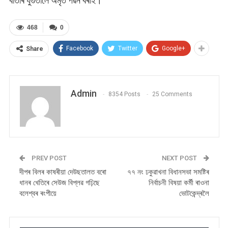
বাতৰি যুগুতালে অমৃত পৱন বৰাই।
468
0
Facebook
Twitter
Google+
Share
Admin
8354 Posts
25 Comments
PREV POST
NEXT POST
দীপৰ বিলৰ কাষৰীয়া দেউছতালত বৰো
৭৭ নং ঢকুৱাখনা বিধানসভা সমষ্টিৰ
ধানৰ খেতিৰে সেউজ বিপ্লৱ গঢ়িছে
নিৰ্বাচনী বিষয়া কৰ্মী ৰাওনা
বলেশ্বৰ ৰংপীয়ে
ভোটকেন্দ্ৰলৈ