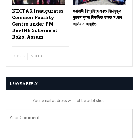
NECTAR Inaugurates
গুৱাহাটী বিশ্ববিদ্যালয়ত নিচামুক্ত
Common Facility
যুৱকৰ দ্বাৰা বিকশিত ভাৰত সংকল্প
Centre under PM-
অভিযান অনুষ্ঠিত
DevINE Scheme at
Boko, Assam
PREV
NEXT
LEAVE A REPLY
Your email address will not be published.