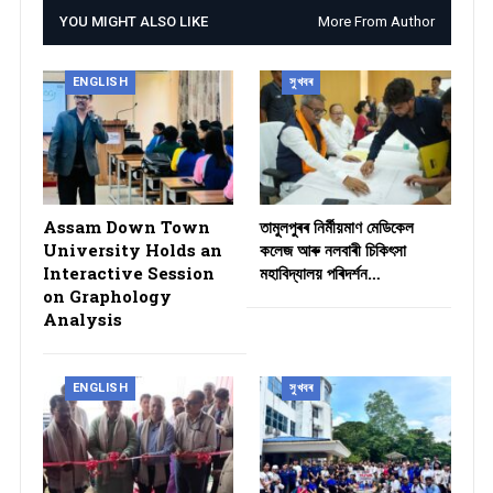
YOU MIGHT ALSO LIKE
More From Author
ENGLISH
সুখবৰ
Assam Down Town
তামুলপুৰৰ নিৰ্মীয়মাণ মেডিকেল
University Holds an
কলেজ আৰু নলবাৰী চিকিৎসা
Interactive Session
মহাবিদ্যালয় পৰিদৰ্শন…
on Graphology
Analysis
ENGLISH
সুখবৰ