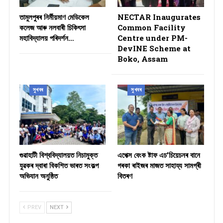
তামুলপুৰৰ নিৰ্মীয়মাণ মেডিকেল
NECTAR Inaugurates
কলেজ আৰু নলবাৰী চিকিৎসা
Common Facility
মহাবিদ্যালয় পৰিদৰ্শন…
Centre under PM-
DevINE Scheme at
Boko, Assam
সুখবৰ
সুখবৰ
গুৱাহাটী বিশ্ববিদ্যালয়ত নিচামুক্ত
​এপেক্স বেংক ষ্টাফ এচ’চিয়েচনৰ বানে
যুৱকৰ দ্বাৰা বিকশিত ভাৰত সংকল্প
গৰকা ৰাইজৰ মাজত সাহায্য সামগ্ৰী
অভিযান অনুষ্ঠিত
বিতৰণ ​
PREV
NEXT