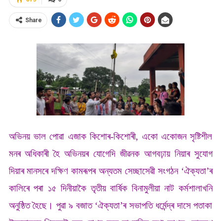
Share
অভিনয় ভাল পোৱা এজাক কিশোৰ-কিশোৰী, একো একোজন সৃষ্টিশীল
মনৰ অধিকাৰী হৈ অভিনয়ৰ যোগেদি জীৱনক আগবঢ়ায় নিয়াৰ সুযোগ
দিয়াৰ মানসৰে দক্ষিণ কামৰূপৰ অন্যতম সেচ্ছাসেৱী সংগঠন ‘ঐক্যতা’ৰ
কালিৰে পৰা ১৫ দিনীয়াকৈ তৃতীয় বাৰ্ষিক বিনামুলীয়া নাট কৰ্মশালাখনি
অনুষ্ঠিত হৈছে। পুৱা ৯ বজাত ‘ঐক্যতা’ৰ সভাপতি ধৰ্মেন্দ্ৰ দাসে পতাকা