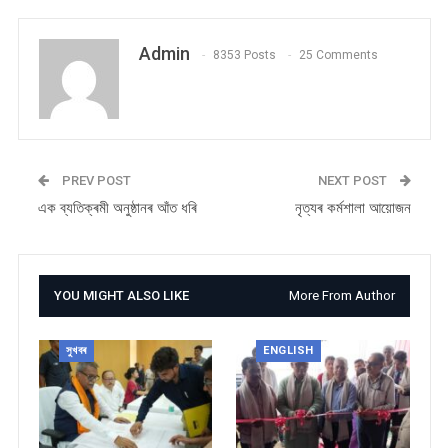
Admin
8353 Posts
25 Comments
PREV POST
NEXT POST
এক ব্যতিক্ৰমী অনুষ্ঠানৰ আঁত ধৰি
নৃত্যৰ কৰ্মশালা আয়োজন
YOU MIGHT ALSO LIKE
More From Author
সুখবৰ
ENGLISH