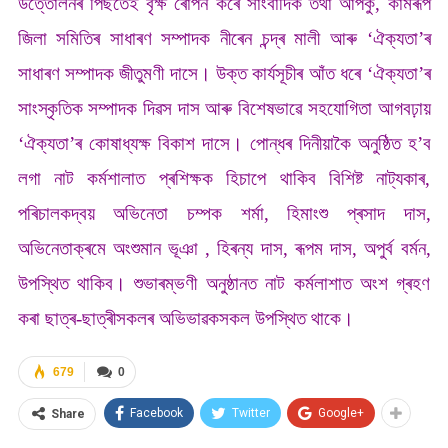
উত্তোলনৰ পিছতেই বৃক্ষ ৰোপন কৰে সাংবাদিক তথা আপকু, কামৰূপ
জিলা সমিতিৰ সাধাৰণ সম্পাদক নীৰেন চন্দ্ৰ মালী আৰু ‘ঐক্যতা’ৰ
সাধাৰণ সম্পাদক জীতুমণী দাসে। উক্ত কাৰ্যসূচীৰ আঁত ধৰে ‘ঐক্যতা’ৰ
সাংস্কৃতিক সম্পাদক দিৱস দাস আৰু বিশেষভাৱে সহযোগিতা আগবঢ়ায়
‘ঐক্যতা’ৰ কোষাধ্যক্ষ বিকাশ দাসে। পোন্ধৰ দিনীয়াকৈ অনুষ্ঠিত হ’ব
লগা নাট কৰ্মশালাত প্ৰশিক্ষক হিচাপে থাকিব বিশিষ্ট নাট্যকাৰ,
পৰিচালকদ্বয় অভিনেতা চম্পক শৰ্মা, হিমাংশু প্ৰসাদ দাস,
অভিনেতাক্ৰমে অংশুমান ভূঞা , হিৰন্য দাস, ৰূপম দাস, অপুৰ্ব বৰ্মন,
উপস্থিত থাকিব। শুভাৰম্ভণী অনুষ্ঠানত নাট কৰ্মলাশাত অংশ গ্ৰহণ
কৰা ছাত্ৰ-ছাত্ৰীসকলৰ অভিভাৱকসকল উপস্থিত থাকে।
679
0
Facebook
Twitter
Google+
Share