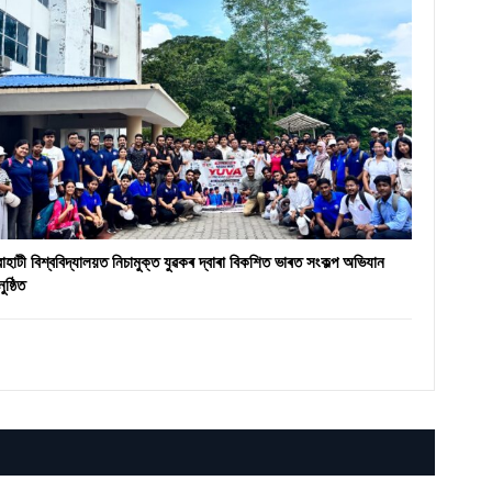
ৱাহাটী বিশ্ববিদ্যালয়ত নিচামুক্ত যুৱকৰ দ্বাৰা বিকশিত ভাৰত সংকল্প অভিযান
ুষ্ঠিত