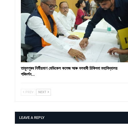
তামুলপুৰৰ নিৰ্মীয়মাণ মেডিকেল কলেজ আৰু নলবাৰী চিকিৎসা মহাবিদ্যালয়
পৰিদৰ্শন…
PREV
NEXT
LEAVE A REPLY