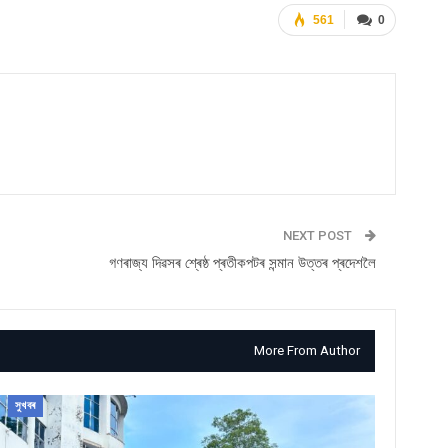
561
0
NEXT POST
গণৰাজ্য দিৱসৰ শ্ৰেষ্ঠ প্ৰতীকপটৰ সন্মান উত্তৰ প্ৰদেশলৈ
More From Author
সুখবৰ