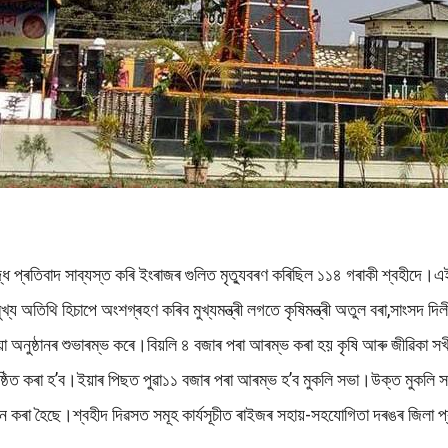
ে প্ৰতিবাদ সাব্যস্ত কৰি ইংৰাজৰ গুলিত মৃত্যুবৰণ কৰিছিল ১১৪ গৰাকী শ্বহীদে।
অতিথি হিচাপে অংশগ্ৰহণ কৰিব মুখ্যমন্ত্ৰী লগতে কৃষিমন্ত্ৰী অতুল বৰা,সাংসদ 
া অনুষ্ঠানৰ শুভাৰম্ভ কৰে।বিয়লি ৪ বজাৰ পৰা আৰম্ভ কৰা হয় কৃষি আৰু জীৱিকা সখী স
 অনুষ্ঠিত কৰা হ’ব।ইয়াৰ পিছত পুৱা১১ বজাৰ পৰা আৰম্ভ হ’ব মুকলি সভা।উক্ত মুকলি সভ
ন কৰা হৈছে।শ্বহীদ দিৱসত সমূহ কাৰ্যসূচীত ৰাইজৰ সহায়-সহযোগিতা দৰঙৰ জিলা প