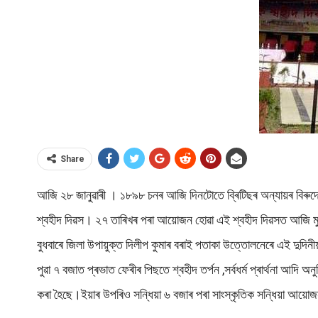
Share
আজি ২৮ জানুৱাৰী । ১৮৯৮ চনৰ আজি দিনটোতে ব্ৰিটিছৰ অন্যায়ৰ বিৰুদ্ধ
শ্বহীদ দিৱস। ২৭ তাৰিখৰ পৰা আয়োজন হোৱা এই শ্বহীদ দিৱসত আজি মুখ্য 
বুধবাৰে জিলা উপায়ুক্ত দিলীপ কুমাৰ বৰাই পতাকা উত্তোলনেৰে এই দুদিনীয়
পুৱা ৭ বজাত প্ৰভাত ফেৰীৰ পিছতে শ্বহীদ তৰ্পন ,সৰ্বধৰ্ম প্ৰাৰ্থনা আদি
কৰা হৈছে।ইয়াৰ উপৰিও সন্ধিয়া ৬ বজাৰ পৰা সাংস্কৃতিক সন্ধিয়া আয়োজ