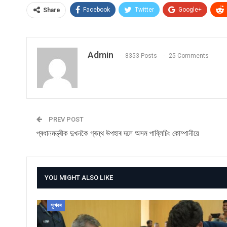
Facebook
Twitter
Google+
Share
Admin
8353 Posts
25 Comments
PREV POST
প্ৰধানমন্ত্ৰীক দুখনকৈ গ্ৰন্থ উপহাৰ দলে অসম পাব্লিচিং কোম্পানীয়ে
YOU MIGHT ALSO LIKE
সুখবৰ