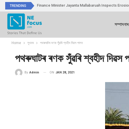
Finance Minister Jayanta Mallabaruah Inspects Erosi
TRENDING
সম্পাদনাৰ
Home
সুখবৰ
পথৰুঘাটৰ ৰণক সুঁৱৰি শ্বহীদ দিৱস পালন
পথৰুঘাটৰ ৰণক সুঁৱৰি শ্বহীদ দিৱস 
ON
JAN 28, 2021
By
Admin