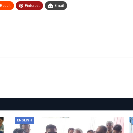
ReddIt
Pinterest
Email
ENGLISH