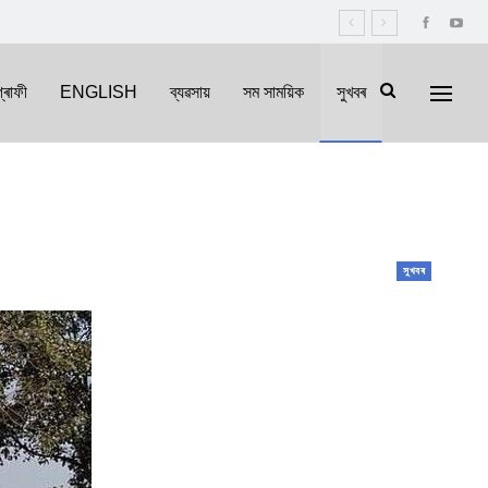
্ৰাফী
ENGLISH
ব্যৱসায়
সম সাময়িক
সুখবৰ
সুখবৰ