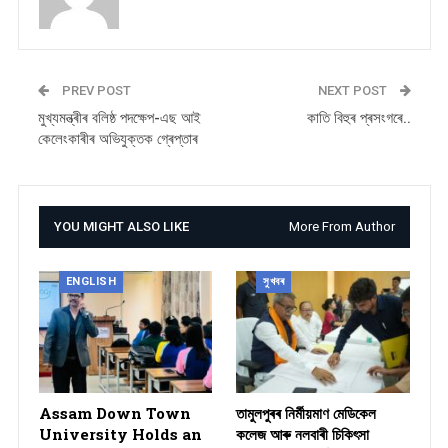
PREV POST
NEXT POST
মুখ্যমন্ত্ৰীৰ বলিষ্ঠ পদক্ষেপ-এছ আই
কাতি বিহুৰ প্ৰসংগৰে..
কেলেংকাৰীৰ অভিযুক্তক গ্ৰেপ্তাৰ
YOU MIGHT ALSO LIKE
More From Author
ENGLISH
সুখবৰ
Assam Down Town
তামুলপুৰৰ নিৰ্মীয়মাণ মেডিকেল
University Holds an
কলেজ আৰু নলবাৰী চিকিৎসা