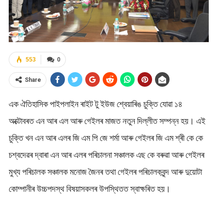
553
0
Share
এক ঐতিহাসিক পাইপলাইন ৰাইট টু ইউজ শ্বেয়াৰিঙ চুক্তি যোৱা ১৪
অক্টোবৰত এন আৰ এল আৰু গেইলৰ মাজত নতুন দিল্লীত সম্পন্ন হয়। এই
চুক্তি খন এন আৰ এলৰ জি এম পি জে শৰ্মা আৰু গেইলৰ জি এম শ্ৰী কে কে
চশ্বদেৱৰ দ্বাৰা এন আৰ এলৰ পৰিচালনা সঞ্চালক এছ কে বৰুৱা আৰু গেইলৰ
মুখ্য পৰিচালক সঞ্চালক মনোজ জৈনৰ তথা গেইলৰ পৰিচালকবৃন্দ আৰু দুয়োটা
কোম্পানীৰ উচ্চপদস্থ বিষয়াসকলৰ উপস্থিতত স্বাক্ষৰিত হয়।