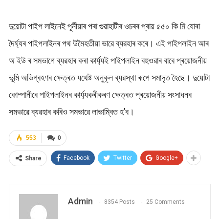
দুয়োটা পাইপ লাইনেই পূৰ্নীয়াৰ পৰা গুৱাহাটীৰ ওচৰৰ প্ৰায় ৫৫০ কি মি যোৰা
দৈর্ঘ্যৰ পাইপলাইনৰ পথ উমৈহতীয়া ভাৱে ব্যৱহাৰ কৰে। এই পাইপলাইন আৰ
অ ইউ ৰ সমভাগে ব্যৱহাৰ কৰা কাৰ্য্যই পাইপলাইন বহুওৱাৰ বাবে প্ৰয়োজনীয়
ভূমি অভিগ্ৰহণৰ ক্ষেত্ৰত যথেষ্ট অনুকূল ব্যৱস্থা ৰূপে সমাদৃত হৈছে। দুয়োটা
কোম্পানীৰে পাইপলাইনৰ কাৰ্য্যকৰীকৰণ ক্ষেত্ৰত প্ৰয়োজনীয় সংসাধনৰ
সমভাৱে ব্যৱহাৰ কৰিও সমভাৱে লাভাম্বিত হ’ব।
553
0
Facebook
Twitter
Google+
Share
Admin
8354 Posts
25 Comments