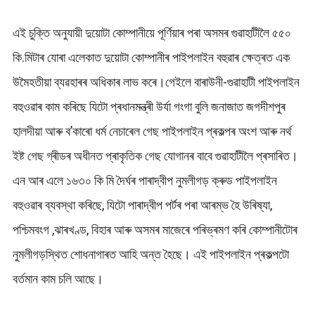
এই চুক্তি অনুযায়ী দুয়োটা কোম্পানীয়ে পূৰ্ণিয়াৰ পৰা অসমৰ গুৱাহাটীলৈ ৫৫০
কি.মিটাৰ যোৰা এলেকাত দুয়োটা কোম্পানীৰ পাইপলাইন বহুৱাৰ ক্ষেত্ৰত এক
উমৈহতীয়া ব্যৱহাৰৰ অধিকাৰ লাভ কৰে।গেইলে বাৰাউনী-গুৱাহাটী পাইপলাইন
বহুওৱাৰ কাম কৰিছে যিটো প্ৰধানমন্ত্ৰী উৰ্যা গংগা বুলি জনাজাত জগদীশপুৰ
হালদীয়া আৰু ব’কাৰো ধৰ্ম নেচাৰেল গেছ পাইপলাইন প্ৰকল্পৰ অংশ আৰু নৰ্থ
ইষ্ট গেছ গ্ৰীডৰ অধীনত প্ৰাকৃতিক গেছ যোগানৰ বাবে গুৱাহাটীলৈ প্ৰসাৰিত।
এন আৰ এলে ১৬৩০ কি মি দৈর্ঘৰ পাৰাদ্বীপ নুমলীগড় ক্ৰুড পাইপলাইন
বহুওৱাৰ ব্যবস্থা কৰিছে, যিটো পাৰাদ্বীপ পৰ্টৰ পৰা আৰম্ভ হৈ উৰিষ্যা,
পশ্চিমবংগ ,ঝাৰখণ্ড, বিহাৰ আৰু অসমৰ মাজেৰে পৰিভ্ৰমণ কৰি কোম্পানীটোৰ
নুমলীগড়স্থিত শোধনাগাৰত আহি অন্ত হৈছে। এই পাইপলাইন প্ৰকল্পটো
বৰ্তমান কাম চলি আছে।