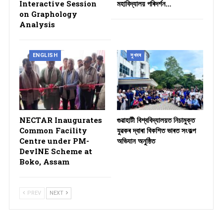
Interactive Session
মহাবিদ্যালয় পৰিদৰ্শন…
on Graphology
Analysis
ENGLISH
সুখবৰ
NECTAR Inaugurates
গুৱাহাটী বিশ্ববিদ্যালয়ত নিচামুক্ত
Common Facility
যুৱকৰ দ্বাৰা বিকশিত ভাৰত সংকল্প
Centre under PM-
অভিযান অনুষ্ঠিত
DevINE Scheme at
Boko, Assam
PREV
NEXT