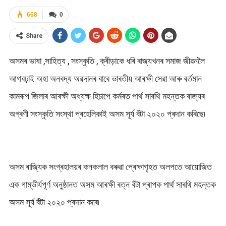
668
0
Share
অসমৰ ভাষা ,সাহিত্য , সংস্কৃতি , ক্ৰীড়াকে ধৰি ৰাজ্যখনৰ সমাজ জীৱনলৈ
আগবঢ়াই অহা অনবদ্য অৱদানৰ বাবে ভাৰতীয় আৰক্ষী সেৱা আৰু বৰ্তমান
কামৰূপ জিলাৰ আৰক্ষী অধ্যক্ষ হিচাপে কৰ্মৰত পাৰ্থ সাৰথি মহন্তক ৰাজ্যৰ
অগ্ৰণী সংস্কৃতি সংস্থা প্ৰহেলিকাই অসম সূৰ্য বঁটা ২০২০ প্ৰদান কৰিছে৷
অসম ৰাজ্যিক সংগ্ৰহালয়ৰ কনকলাল বৰুৱা প্ৰেক্ষাগৃহত অলপতে আয়োজিত
এক গাম্ভীৰ্যপূৰ্ণ অনুষ্ঠানত অসম আৰক্ষী ৰত্ন বঁটা প্ৰাপক পাৰ্থ সাৰথি মহন্তক
অসম সূৰ্য বঁটা ২০২০ প্ৰদান কৰে৷