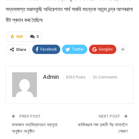
সদ্যসমাপ্ত শুৱালকুছি অধিৱেশনত পাৰ্থ সাৰথি মহন্তক আনন্দ চন্দ্ৰ আগৰৱালা
বঁটা প্ৰদান কৰা হৈছিল৷
668
0
Facebook
Twitter
Google+
Share
Admin
8353 Posts
25 Comments
PREV POST
NEXT POST
কাকজান মহাবিদ্যালয়ত বক্তৃতা
কাজিৰঙাৰ পৰা দুজনী গঁড় মানাহলৈ
অনুষ্ঠান অনুষ্ঠিত
প্ৰেৰণ