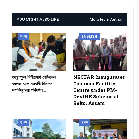
YOU MIGHT ALSO LIKE
More From Author
সুখবৰ
ENGLISH
তামুলপুৰৰ নিৰ্মীয়মাণ মেডিকেল
NECTAR Inaugurates
কলেজ আৰু নলবাৰী চিকিৎসা
Common Facility
মহাবিদ্যালয় পৰিদৰ্শন…
Centre under PM-
DevINE Scheme at
Boko, Assam
সুখবৰ
সুখবৰ