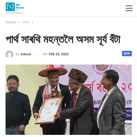
Home
সুখবৰ
পাৰ্থ সাৰথি মহন্তলৈ অসম সূৰ্য বঁটা
সুখবৰ
ON
FEB 29, 2020
By
Admin