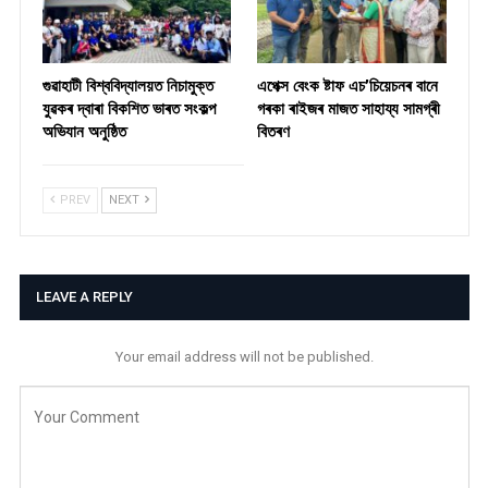
গুৱাহাটী বিশ্ববিদ্যালয়ত নিচামুক্ত
​এপেক্স বেংক ষ্টাফ এচ’চিয়েচনৰ বানে
যুৱকৰ দ্বাৰা বিকশিত ভাৰত সংকল্প
গৰকা ৰাইজৰ মাজত সাহায্য সামগ্ৰী
অভিযান অনুষ্ঠিত
বিতৰণ ​
PREV
NEXT
LEAVE A REPLY
Your email address will not be published.