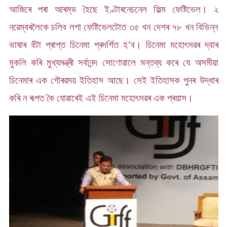
আজিৰে পৰা আৰম্ভ হৈছে ইণ্টাৰনেচনেল ফিল্ম ফেষ্টিভেল। ২
নৱেম্বৰলৈকে চলিব লগা ফেষ্টিভেলটোত ৩৫ খন দেশৰ ৭৮ খন বিভিন্ন
ভাষাৰ বঁটা প্ৰাপ্ত চিনেমা প্ৰদৰ্শিত হ’ব। চিনেমা মহোৎসৱৰ দ্বাৰ
মুকলি কৰি মুখ্যমন্ত্ৰী সৰ্বানন্দ সোণোৱালে মন্তব্য কৰে যে অসমীয়া
চিনেমাৰ এক গৌৰৱময় ইতিহাস আছে। সেই ইতিহাসক পুনৰ উদ্ধাৰ
কৰি ন ৰূপত কৈ যোৱাৰেই এই চিনেমা মহোৎসৱৰ এক প্ৰয়াস।