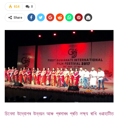
614
0
Share
চিনেমা উদ্যোগৰ উন্নয়ন আৰু প্ৰসাৰৰ প্ৰতি লক্ষ্য ৰাখি গুৱাহাটীত