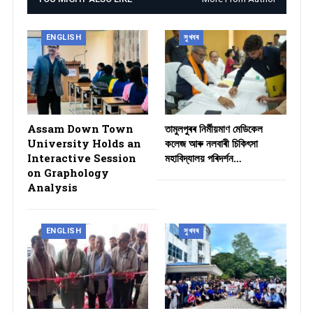
ENGLISH
সুখবৰ
Assam Down Town
তামুলপুৰৰ নিৰ্মীয়মাণ মেডিকেল
University Holds an
কলেজ আৰু নলবাৰী চিকিৎসা
Interactive Session
মহাবিদ্যালয় পৰিদৰ্শন…
on Graphology
Analysis
ENGLISH
সুখবৰ