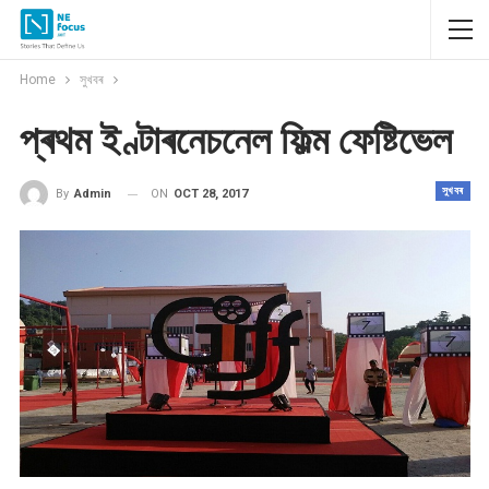
Home
সুখবৰ
প্ৰথম ইণ্টাৰনেচনেল ফিল্ম ফেষ্টিভেল
সুখবৰ
ON
OCT 28, 2017
By
Admin