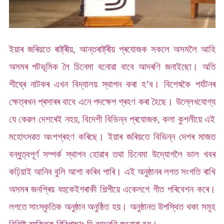
ইয়াৰ জৰিয়তে ৰাষ্ট্ৰীয়, আন্তৰাষ্ট্ৰীয় প্ৰযোজক সকলে অসমলৈ আহি
অসমৰ পটভূমিক লৈ চিনেমা বনোৱা বাবে আদৰণি জনাইছো। অতি
শীঘ্ৰে নাটকৰ এখন বিদ্যালয় স্থাপন কৰা হ’ব। বিশেষকৈ পৰ্যটনৰ
ক্ষেত্ৰখন প্ৰসাৰৰ বাবে এনে পদক্ষেপ গ্ৰহণ কৰা হৈছে। উল্লেখযোগ্য
যে কেৱল দেশৰেই নহয়, বিদেশী বিভিন্ন প্ৰযোজক, কলা কুশলীয়ে এই
মহোৎসৱত অংশগ্ৰহণ কৰিছে। ইয়াৰ জৰিয়তে বিভিন্ন দেশৰ মাজত
বন্ধুত্বপূৰ্ণ সম্পৰ্ক স্থাপন হোৱাৰ তথা চিনেমা উদ্যোগলৈ ভাল খবৰ
কঢ়িয়াই আনিব বুলি আশা কৰিব পাৰি। এই অনুষ্ঠানৰ লগত সংগতি ৰাখি
অসমৰ জনপ্ৰিয় বহুকেইগৰাকী শিল্পীয়ে একেলগে গীত পৰিবেশন কৰে।
লগতে সাংস্কৃতিক অনুষ্ঠান অনুষ্ঠিত হয়। অনুষ্ঠানত উপস্থিত থকা সমূহ