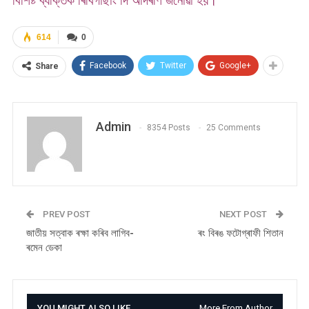
বিশিষ্ট ব্যক্তিক ৰিবিগাছাং দি আদৰণি জনোৱা হয়।
614
0
Facebook
Twitter
Google+
Share
Admin
8354 Posts
25 Comments
PREV POST
NEXT POST
জাতীয় সত্বাক ৰক্ষা কৰিব লাগিব-
ৰং বিৰঙ ফটোগ্ৰাফী শিতান
ৰমেন ডেকা
YOU MIGHT ALSO LIKE
More From Author