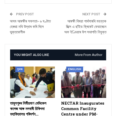
PREV POST
NEXT POST
অসম আৰক্ষীৰ সফলতা- ৬ ঘণ্টাত
আৰক্ষী বিষয়া পাৰ্থসাৰথি মহন্তক
হেৰুৱা নথি উদ্ধাৰ কৰি দিলে
ছিক্স এ ছাঁইড ক্ৰিকেট ফেডাৰেচন
ভুক্তভোগীক
অফ ইণ্ডিয়াৰ উপ সভাপতি নিযুক্ত
YOU MIGHT ALSO LIKE
More From Author
সুখবৰ
ENGLISH
তামুলপুৰৰ নিৰ্মীয়মাণ মেডিকেল
NECTAR Inaugurates
কলেজ আৰু নলবাৰী চিকিৎসা
Common Facility
মহাবিদ্যালয় পৰিদৰ্শন…
Centre under PM-