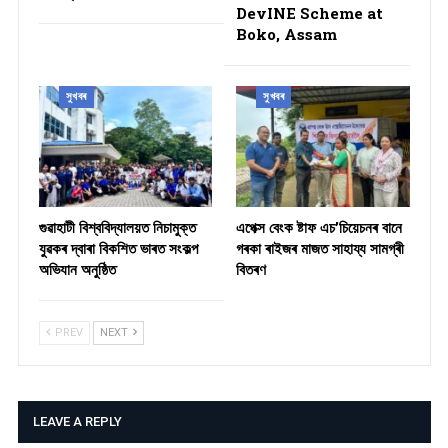
DevINE Scheme at
Boko, Assam
সুখবৰ
সুখবৰ
গুৱাহাটী বিশ্ববিদ্যালয়ত নিচামুক্ত
​এপেক্স বেংক ষ্টাফ এচ’চিয়েচনৰ বানে
যুৱকৰ দ্বাৰা বিকশিত ভাৰত সংকল্প
গৰকা ৰাইজৰ মাজত সাহায্য সামগ্ৰী
অভিযান অনুষ্ঠিত
বিতৰণ ​
PREV
NEXT
LEAVE A REPLY