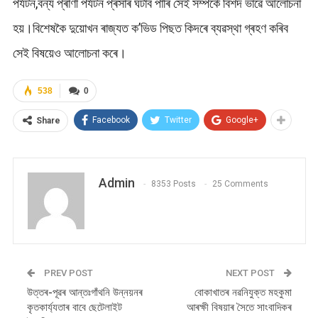
পৰ্যটন,বন্য প্ৰাণী পৰ্যটন প্ৰসাৰ ঘটাব পাৰি সেই সম্পৰ্কে বিশদ ভাৱে আলোচনা
হয়।বিশেষকৈ দুয়োখন ৰাজ্যত ক’ভিড পিছত কিদৰে ব্যৱস্থা গ্ৰহণ কৰিব
সেই বিষয়েও আলোচনা কৰে।
538
0
Facebook
Twitter
Google+
Share
Admin
8353 Posts
25 Comments
PREV POST
NEXT POST
উত্তৰ-পূৱৰ আন্তঃগাঁথনি উন্নয়নৰ
বোকাখাতৰ নৱনিযুক্ত মহকুমা
কৃতকাৰ্য্যতাৰ বাবে ছেটেলাইট
আৰক্ষী বিষয়াৰ সৈতে সাংবাদিকৰ