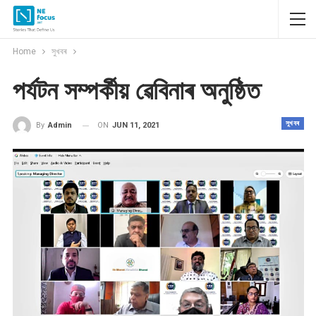
Home
সুখবৰ
পৰ্যটন সম্পৰ্কীয় ৱেবিনাৰ অনুষ্ঠিত
সুখবৰ
ON
JUN 11, 2021
By
Admin