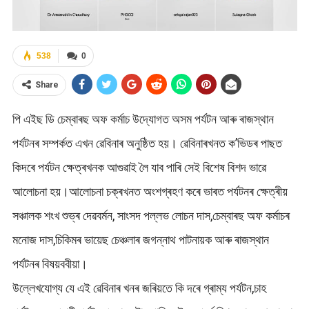
538
0
Share
পি এইছ ডি চেম্বাৰছ অফ কৰ্মাচ উদ্যোগত অসম পৰ্যটন আৰু ৰাজস্থান
পৰ্যটনৰ সম্পৰ্কত এখন ৱেবিনাৰ অনুষ্ঠিত হয়। ৱেবিনাৰখনত ক’ভিডৰ পাছত
কিদৰে পৰ্যটন ক্ষেত্ৰখনক আগুৱাই লৈ যাব পাৰি সেই বিশেষ বিশদ ভাৱে
আলোচনা হয়।আলোচনা চক্ৰখনত অংশগ্ৰহণ কৰে ভাৰত পৰ্যটনৰ ক্ষেত্ৰীয়
সঞ্চালক শংখ শুভ্ৰ দেৱবৰ্মন, সাংসদ পল্লভ লোচন দাস,চেম্বাৰছ অফ কৰ্মাচৰ
মনোজ দাস,চিকিমৰ ভায়েছ চেঞ্চলাৰ জগন্নাথ পাটনায়ক আৰু ৰাজস্থান
পৰ্যটনৰ বিষয়ববীয়া।
উল্লেখযোগ্য যে এই ৱেবিনাৰ খনৰ জৰিয়তে কি দৰে গ্ৰাম্য পৰ্যটন,চাহ