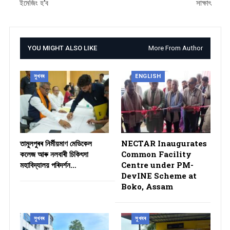
ইমেজিং হ’ব
সাক্ষাৎ
YOU MIGHT ALSO LIKE
More From Author
সুখবৰ
ENGLISH
তামুলপুৰৰ নিৰ্মীয়মাণ মেডিকেল
NECTAR Inaugurates
কলেজ আৰু নলবাৰী চিকিৎসা
Common Facility
মহাবিদ্যালয় পৰিদৰ্শন…
Centre under PM-
DevINE Scheme at
Boko, Assam
সুখবৰ
সুখবৰ