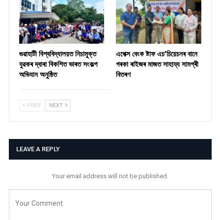
গুৱাহাটী বিশ্ববিদ্যালয়ত নিচামুক্ত
​এপেক্স বেংক ষ্টাফ এচ’চিয়েচনৰ বানে
যুৱকৰ দ্বাৰা বিকশিত ভাৰত সংকল্প
গৰকা ৰাইজৰ মাজত সাহায্য সামগ্ৰী
অভিযান অনুষ্ঠিত
বিতৰণ ​
PREV
NEXT
LEAVE A REPLY
Your email address will not be published.