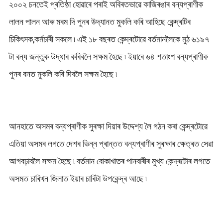
২০০২ চনতেই প্ৰতিষ্ঠা হোৱাৰে পৰাই অবিৰতভাৱে কাজিৰঙাৰ বন্যপ্ৰাণীক
লালন পালন আৰু মৰম দি পুনৰ উদ্যানত মুকলি কৰি আহিছে কেন্দ্ৰটিৰ
চিকিৎসক,কৰ্মচাৰী সকলে ৷ এই ১৮ বছৰত কেন্দ্ৰটোৱে বৰ্তমানলৈকে মুঠ ৬১৯৭
টা বন্য জন্তুক উদ্ধাৰ কৰিবলৈ সক্ষম হৈছে ৷ ইয়াৰে ৬৪ শতাংশ বন্যপ্ৰাণীক
পুনৰ বনত মুকলি কৰি দিবলৈ সক্ষম হৈছে ৷
আনহাতে অসমৰ বন্যপ্ৰাণীক সুৰক্ষা দিয়াৰ উদ্দেশ্য লৈ গঠন কৰা কেন্দ্ৰটোৱে
এতিয়া অসমৰ লগতে দেশৰ ভিন্ন প্ৰান্তত বন্যপ্ৰাণীৰ সুৰক্ষাৰ ক্ষেত্ৰত সেৱা
আগবঢ়াবলৈ সক্ষম হৈছে ৷ বৰ্তমান বোকাখাতৰ পানবাৰীৰ মুখ্য কেন্দ্ৰটোৰ লগতে
অসমত চাৰিখন জিলাত ইয়াৰ চাৰিটা উপকেন্দ্ৰ আছে ৷