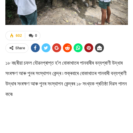
602
0
Share
১৮ বছৰীয়া চফল যৌৱনপ্ৰাপ্ত হ’ল বোকাখাতৰ পানবাৰীৰ বন্যপ্ৰাণী উদ্ধাৰ
সংৰক্ষণ আৰু পুনৰ সংস্থাপন কেন্দ্ৰ ৷ শুক্ৰবাৰে বোকাখাতৰ পানবাৰী বন্যপ্ৰাণী
উদ্ধাৰ সংৰক্ষণ আৰু পুনৰ সংস্থাপন কেন্দ্ৰৰ ১৮ সংখ্যক প্ৰতিষ্ঠা দিৱস পালন
কৰে৷