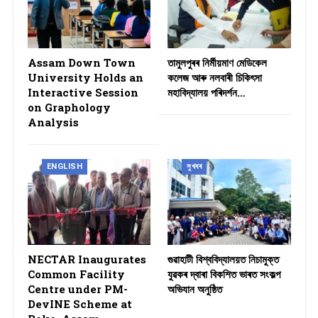
Assam Down Town
তামুলপুৰৰ নিৰ্মীয়মাণ মেডিকেল
University Holds an
কলেজ আৰু নলবাৰী চিকিৎসা
Interactive Session
মহাবিদ্যালয় পৰিদৰ্শন…
on Graphology
Analysis
ENGLISH
সুখবৰ
NECTAR Inaugurates
গুৱাহাটী বিশ্ববিদ্যালয়ত নিচামুক্ত
Common Facility
যুৱকৰ দ্বাৰা বিকশিত ভাৰত সংকল্প
Centre under PM-
অভিযান অনুষ্ঠিত
DevINE Scheme at