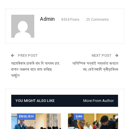
Admin
8354 Posts
25 Comments
PREV POST
NEXT POST
আমেৰিকাৰ চাকৰি বাদ দি অসমৰ চাহ
অলিম্পিক সন্থাই সম্বৰ্ধনা জনালে
বাগান অঞ্চলৰ বাবে কাম কৰিছে
বহু কেইগৰাকী ক্ৰীড়াবিদক
অৰ্জুনে
YOU MIGHT ALSO LIKE
More From Author
ENGLISH
সুখবৰ