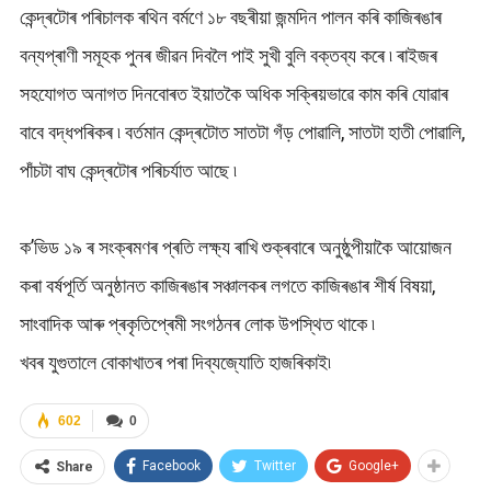
কেন্দ্ৰটোৰ পৰিচালক ৰথিন বৰ্মণে ১৮ বছৰীয়া জন্মদিন পালন কৰি কাজিৰঙাৰ
বন্যপ্ৰাণী সমূহক পুনৰ জীৱন দিবলৈ পাই সুখী বুলি বক্তব্য কৰে ৷ ৰাইজৰ
সহযোগত অনাগত দিনবোৰত ইয়াতকৈ অধিক সক্ৰিয়ভাৱে কাম কৰি যোৱাৰ
বাবে বদ্ধপৰিকৰ ৷ বৰ্তমান কেন্দ্ৰটোত সাতটা গঁড় পোৱালি, সাতটা হাতী পোৱালি,
পাঁচটা বাঘ কেন্দ্ৰটোৰ পৰিচৰ্যাত আছে ৷
ক’ভিড ১৯ ৰ সংক্ৰমণৰ প্ৰতি লক্ষ্য ৰাখি শুক্ৰবাৰে অনুষ্ঠুপীয়াকৈ আয়োজন
কৰা বৰ্ষপূৰ্তি অনুষ্ঠানত কাজিৰঙাৰ সঞ্চালকৰ লগতে কাজিৰঙাৰ শীৰ্ষ বিষয়া,
সাংবাদিক আৰু প্ৰকৃতিপ্ৰেমী সংগঠনৰ লোক উপস্থিত থাকে ৷
খবৰ যুগুতালে বোকাখাতৰ পৰা দিব্যজ্যোতি হাজৰিকাই৷
602
0
Facebook
Twitter
Google+
Share