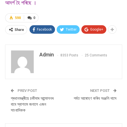
আদৰ্শ হৈ পৰিছে ।
598
0
Facebook
Twitter
Google+
Share
Admin
8353 Posts
25 Comments
PREV POST
NEXT POST
প্ৰধানমন্ত্ৰীয়ে চকীদাৰ আন্দোলনৰ
পৰ্বত আৰোহণ কৰিব অঞ্জলি দাসে
বাবে স্বাগতম জনালে এজন
সাংবাদিকক