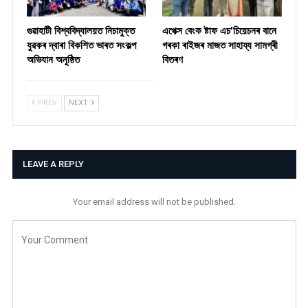
গুৱাহাটী বিশ্ববিদ্যালয়ত নিচামুক্ত
​এপেক্স বেংক ষ্টাফ এচ’চিয়েচনৰ বানে
যুৱকৰ দ্বাৰা বিকশিত ভাৰত সংকল্প
গৰকা ৰাইজৰ মাজত সাহায্য সামগ্ৰী
অভিযান অনুষ্ঠিত
বিতৰণ ​
PREV
NEXT
LEAVE A REPLY
Your email address will not be published.