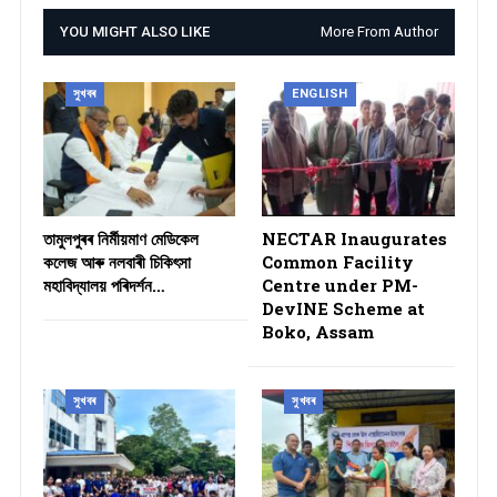
YOU MIGHT ALSO LIKE
More From Author
সুখবৰ
ENGLISH
তামুলপুৰৰ নিৰ্মীয়মাণ মেডিকেল
NECTAR Inaugurates
কলেজ আৰু নলবাৰী চিকিৎসা
Common Facility
মহাবিদ্যালয় পৰিদৰ্শন…
Centre under PM-
DevINE Scheme at
Boko, Assam
সুখবৰ
সুখবৰ