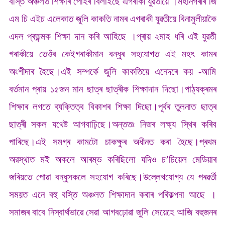
বস্তি অঞ্চলত শিক্ষাৰ পোহৰ বিলাইছে এগৰাকী যুৱতীয়ে ।মহানগৰীৰ জি
এম চি এইচ এলেকাত জুলি কাকতি নামৰ এগৰাকী যুৱতীয়ে বিনামুলীয়াকৈ
এদল প্ৰজন্মক শিক্ষা দান কৰি আহিছে ।প্ৰায় ২মাহ ধৰি এই যুৱতী
গৰাকীয়ে তেওঁৰ কেইগৰাকীমান বন্ধুৰ সহযোগত এই মহৎ কামৰ
অংশীদাৰ হৈছে।এই সম্পৰ্কে জুলি কাকতিয়ে এনেদৰে কয় -আমি
বৰ্তমান প্ৰায় ১৫জন মান ছাত্ৰ ছাত্ৰীক শিক্ষাদান দিছো।পাঠ্যক্ৰমৰ
শিক্ষাৰ লগতে ব্যক্তিত্ব বিকাশৰ শিক্ষা দিছো।পূৰ্বৰ তুলনাত ছাত্ৰ
ছাত্ৰী সকল যথেষ্ট আগবাঢ়িছে।অন্ততঃ নিজৰ লক্ষ্য স্থিৰ কৰিব
পাৰিছে।এই সমগ্ৰ কামটো চাকক্ষুৰ অধীনত কৰা হৈছে।প্ৰথম
অৱস্থাত মই অকলে আৰম্ভ কৰিছিলো যদিও চ’চিয়েল মেডিয়াৰ
জৰিয়তে পোৱা বন্ধুসকলে সহযোগ কৰিছে।উল্লেখযোগ্য যে পৰৱৰ্তী
সময়ত এনে বহু বস্তি অঞ্চলত শিক্ষাদান কৰাৰ পৰিকল্পনা আছে ।
সমাজৰ বাবে নিস্বাৰ্থভাৱে সেৱা আগবঢ়োৱা জুলি সেয়েহে আজি বহুজনৰ