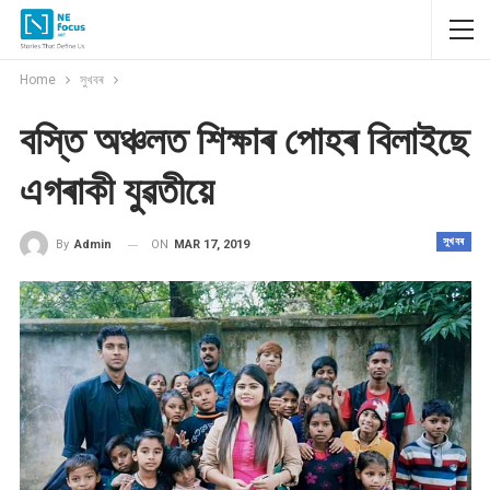
Home
সুখবৰ
বস্তি অঞ্চলত শিক্ষাৰ পোহৰ বিলাইছে
এগৰাকী যুৱতীয়ে
সুখবৰ
ON
MAR 17, 2019
By
Admin