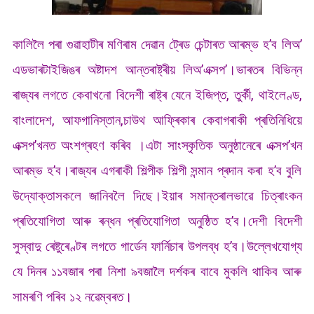
কালিলৈ পৰা গুৱাহাটীৰ মণিৰাম দেৱান ট্ৰেড চেন্টাৰত আৰম্ভ হ’ব লিঅ’
এডভাৰটাইজিঙৰ অষ্টাদশ আন্তৰাষ্ট্ৰীয় লিঅ’এক্সপ’।ভাৰতৰ বিভিন্ন
ৰাজ্যৰ লগতে কেবাখনো বিদেশী ৰাষ্ট্ৰ যেনে ইজিপ্ত, তুৰ্কী, থাইলেণ্ড,
বাংলাদেশ, আফগানিস্তান,চাউথ আফ্ৰিকাৰ কেবাগৰাকী প্ৰতিনিধিয়ে
এক্সপ’খনত অংশগ্ৰহণ কৰিব ।এটা সাংস্কৃতিক অনুষ্ঠানেৰে এক্সপ’খন
আৰম্ভ হ’ব।ৰাজ্যৰ এগৰাকী শিল্পীক শিল্পী সন্মান প্ৰদান কৰা হ’ব বুলি
উদ্যোক্তাসকলে জানিবলৈ দিছে।ইয়াৰ সমান্তৰালভাৱে চিত্ৰাংকন
প্ৰতিযোগিতা আৰু ৰন্ধন প্ৰতিযোগিতা অনুষ্ঠিত হ’ব।দেশী বিদেশী
সুস্বাদু ৰেষ্টুৰেণ্টৰ লগতে গাৰ্ডেন ফাৰ্নিচাৰ উপলব্ধ হ’ব।উল্লেখযোগ্য
যে দিনৰ ১১বজাৰ পৰা নিশা ৯বজালৈ দৰ্শকৰ বাবে মুকলি থাকিব আৰু
সামৰণি পৰিব ১২ নৱেম্বৰত।