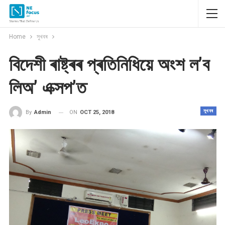
Home
সুখবৰ
বিদেশী ৰাষ্ট্ৰৰ প্ৰতিনিধিয়ে অংশ ল’ব
লিঅ’ এক্সপ’ত
সুখবৰ
ON
OCT 25, 2018
By
Admin