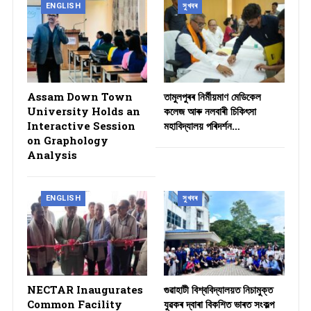
ENGLISH
সুখবৰ
Assam Down Town
তামুলপুৰৰ নিৰ্মীয়মাণ মেডিকেল
University Holds an
কলেজ আৰু নলবাৰী চিকিৎসা
Interactive Session
মহাবিদ্যালয় পৰিদৰ্শন…
on Graphology
Analysis
ENGLISH
সুখবৰ
NECTAR Inaugurates
গুৱাহাটী বিশ্ববিদ্যালয়ত নিচামুক্ত
Common Facility
যুৱকৰ দ্বাৰা বিকশিত ভাৰত সংকল্প