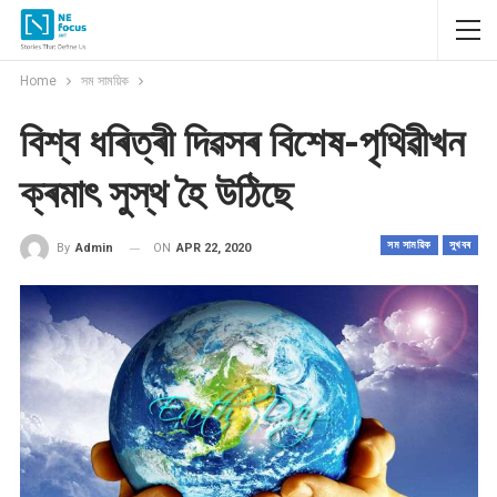
Home
সম সাময়িক
বিশ্ব ধৰিত্ৰী দিৱসৰ বিশেষ-পৃথিৱীখন
ক্ৰমাৎ সুস্থ হৈ উঠিছে
সম সাময়িক
সুখবৰ
ON
APR 22, 2020
By
Admin