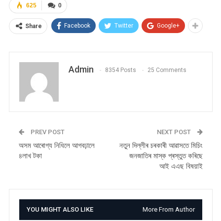
625
0
Facebook
Twitter
Google+
Share
Admin
8354 Posts
25 Comments
PREV POST
NEXT POST
অসম আৰোগ্য নিধিলে আগবঢ়ালে
নতুন দিল্লীৰ চৰকাৰী আৱাসতে মিচিং
৪লাখ টকা
জনজাতিৰ মাস্ক প্ৰস্তুত কৰিছে
আই এএছ বিষয়াই
YOU MIGHT ALSO LIKE
More From Author