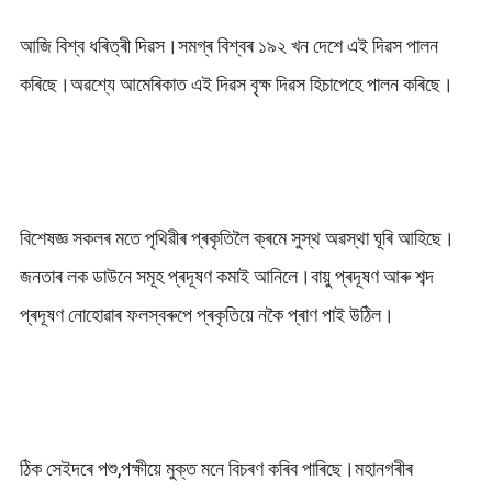
আজি বিশ্ব ধৰিত্ৰী দিৱস।সমগ্ৰ বিশ্বৰ ১৯২ খন দেশে এই দিৱস পালন
কৰিছে।অৱশ্যে আমেৰিকাত এই দিৱস বৃক্ষ দিৱস হিচাপেহে পালন কৰিছে।
বিশেষজ্ঞ সকলৰ মতে পৃথিৱীৰ প্ৰকৃতিলৈ ক্ৰমে সুস্থ অৱস্থা ঘূৰি আহিছে।
জনতাৰ লক ডাউনে সমূহ প্ৰদূষণ কমাই আনিলে।বায়ু প্ৰদূষণ আৰু শব্দ
প্ৰদূষণ নোহোৱাৰ ফলস্বৰুপে প্ৰকৃতিয়ে নকৈ প্ৰাণ পাই উঠিল।
ঠিক সেইদৰে পশু,পক্ষীয়ে মুক্ত মনে বিচৰণ কৰিব পাৰিছে।মহানগৰীৰ