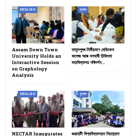
ENGLISH
সুখবৰ
Assam Down Town
তামুলপুৰৰ নিৰ্মীয়মাণ মেডিকেল
University Holds an
কলেজ আৰু নলবাৰী চিকিৎসা
Interactive Session
মহাবিদ্যালয় পৰিদৰ্শন…
on Graphology
Analysis
ENGLISH
সুখবৰ
NECTAR Inaugurates
গুৱাহাটী বিশ্ববিদ্যালয়ত নিচামুক্ত