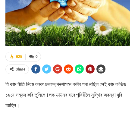
625
0
Share
যি কাম নীতি নিয়ম বলবৎ চৰকাৰ,প্ৰশাসনে কৰিব পৰা নাছিল সেই কাম ক’ভিড
১৯য়ে সম্ভৱ কৰি তুলিলে।লক ডাউনৰ বাবে পৃথিৱীলৈ সুস্থিৰ অৱস্থা ঘূৰি
আহিল।