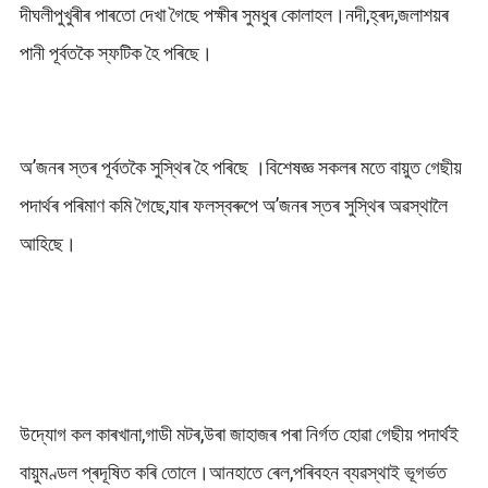
দীঘলীপুখুৰীৰ পাৰতো দেখা গৈছে পক্ষীৰ সুমধুৰ কোলাহল।নদী,হ্ৰদ,জলাশয়ৰ
পানী পূৰ্বতকৈ স্ফটিক হৈ পৰিছে।
অ’জনৰ স্তৰ পূৰ্বতকৈ সুস্থিৰ হৈ পৰিছে ।বিশেষজ্ঞ সকলৰ মতে বায়ুত গেছীয়
পদাৰ্থৰ পৰিমাণ কমি গৈছে,যাৰ ফলস্বৰুপে অ’জনৰ স্তৰ সুস্থিৰ অৱস্থালৈ
আহিছে।
উদ্যোগ কল কাৰখানা,গাডী মটৰ,উৰা জাহাজৰ পৰা নিৰ্গত হোৱা গেছীয় পদাৰ্থই
বায়ুমণ্ডল প্ৰদূষিত কৰি তোলে।আনহাতে ৰেল,পৰিবহন ব্যৱস্থাই ভূগৰ্ভত