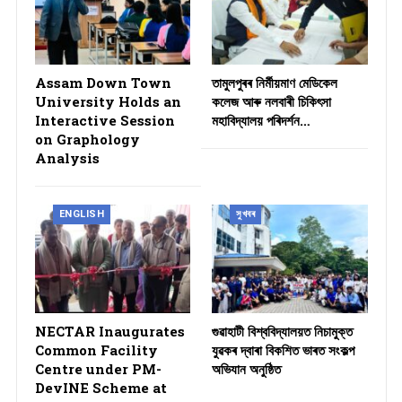
Assam Down Town
তামুলপুৰৰ নিৰ্মীয়মাণ মেডিকেল
University Holds an
কলেজ আৰু নলবাৰী চিকিৎসা
Interactive Session
মহাবিদ্যালয় পৰিদৰ্শন…
on Graphology
Analysis
ENGLISH
সুখবৰ
NECTAR Inaugurates
গুৱাহাটী বিশ্ববিদ্যালয়ত নিচামুক্ত
Common Facility
যুৱকৰ দ্বাৰা বিকশিত ভাৰত সংকল্প
Centre under PM-
অভিযান অনুষ্ঠিত
DevINE Scheme at