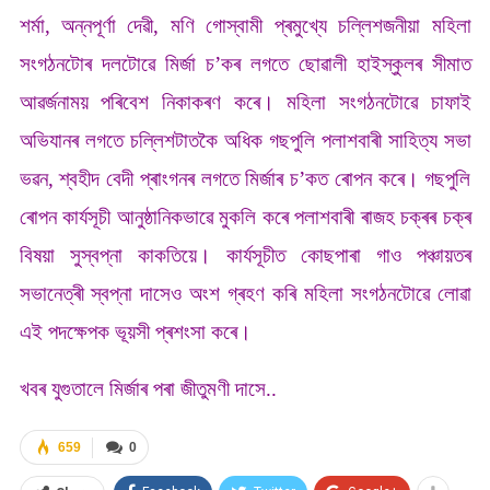
শৰ্মা, অন্নপূৰ্ণা দেৱী, মণি গোস্বামী প্ৰমুখ্যে চল্লিশজনীয়া মহিলা
সংগঠনটোৰ দলটোৱে মিৰ্জা চ’কৰ লগতে ছোৱালী হাইস্কুলৰ সীমাত
আৱৰ্জনাময় পৰিবেশ নিকাকৰণ কৰে। মহিলা সংগঠনটোৱে চাফাই
অভিযানৰ লগতে চল্লিশটাতকৈ অধিক গছপুলি পলাশবাৰী সাহিত্য সভা
ভৱন, শ্বহীদ বেদী প্ৰাংগনৰ লগতে মিৰ্জাৰ চ’কত ৰোপন কৰে। গছপুলি
ৰোপন কাৰ্যসূচী আনুষ্ঠানিকভাৱে মুকলি কৰে পলাশবাৰী ৰাজহ চক্ৰৰ চক্ৰ
বিষয়া সুস্বপ্না কাকতিয়ে। কাৰ্যসূচীত কোছপাৰা গাও পঞ্চায়তৰ
সভানেত্ৰী স্বপ্না দাসেও অংশ গ্ৰহণ কৰি মহিলা সংগঠনটোৱে লোৱা
এই পদক্ষেপক ভূয়সী প্ৰশংসা কৰে।
খবৰ যুগুতালে মিৰ্জাৰ পৰা জীতুমণী দাসে..
659
0