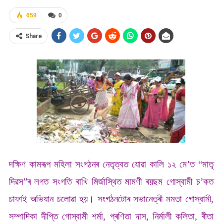
659
0
Share
দক্ষিণ কামৰূপ মহিলা সংগঠনৰ নেতৃত্বত যোৱা কালি ১২ মে’ত “মাতৃ
দিৱস”ৰ লগত সংগতি ৰাখি মিৰ্জাস্থিত মামণী ৰয়ছম গোস্বামী চ’কত
চাফাই অভিযান চলোৱা হয়। সংগঠনটোৰ সভানেত্ৰী মমতা গোস্বামী,
সম্পাদিকা দীপ্তি গোস্বামী শৰ্মা, প্ৰণিতা দাস, নিৰ্মালী কলিতা, ৰীতা