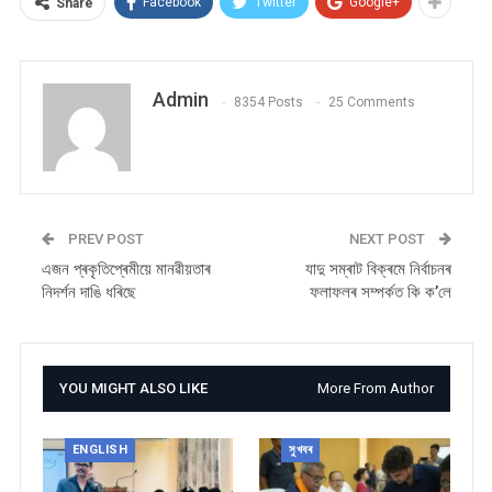
Facebook
Twitter
Google+
Share
Admin
8354 Posts
25 Comments
PREV POST
NEXT POST
এজন প্ৰকৃতিপ্ৰেমীয়ে মানৱীয়তাৰ
যাদু সম্ৰাট বিক্ৰমে নিৰ্বাচনৰ
নিদৰ্শন দাঙি ধৰিছে
ফলাফলৰ সম্পৰ্কত কি ক’লে
YOU MIGHT ALSO LIKE
More From Author
ENGLISH
সুখবৰ