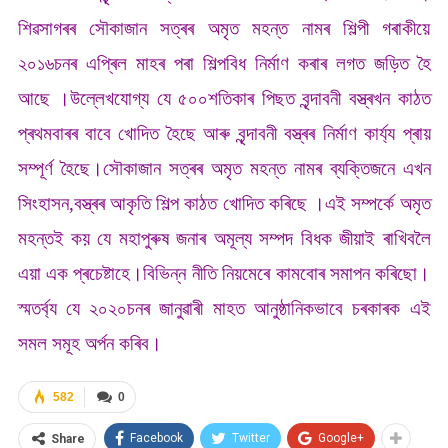
শিৱসাগৰৰ সৌকাজান সত্ৰৰ অমৃত মহন্ত নামৰ শিল্পী গৰাকীয়ে
২০১৬চনৰ এপ্ৰিল মাহৰ পৰা শিল্পবিধ নিৰ্মাণ কৰাৰ লগত জড়িত হৈ
আছে ।উল্লেখযোগ্য যে ৫০০শতিকাৰ পিছত বৃন্দাবনী বস্ত্ৰখন কাঠত
প্ৰথমবাৰৰ বাবে খোদিত হৈছে আৰু বৃন্দাবনী বস্ত্ৰৰ নিৰ্মাণ কাৰ্য্য প্ৰায়
সম্পূৰ্ণ হৈছে।সৌকাজান সত্ৰৰ অমৃত মহন্ত নামৰ ব্যক্তিজনে এখন
সিংহাসন,বস্ত্ৰৰ আকৃতি শিল্প কাঠত খোদিত কৰিছে ।এই সম্পৰ্কে অমৃত
মহন্তই কয় যে মহাপুৰুষ জনাৰ অমূল্য সম্পদ বিধক জীয়াই ৰাখিবলৈ
এয়া এক প্ৰচেষ্টাহে।বিভিন্ন নীতি নিয়মেৰে কামবোৰ সমাপন কৰিছো।
স্মতৰ্ব্য যে ২০২০চনৰ জানুৱাৰী মাহত আনুষ্ঠানিকভাবে চৰকাৰক এই
সমল সমূহ অৰ্পন কৰিব।
582
0
Facebook
Twitter
Google+
Share