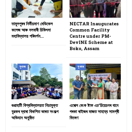
তামুলপুৰৰ নিৰ্মীয়মাণ মেডিকেল
NECTAR Inaugurates
কলেজ আৰু নলবাৰী চিকিৎসা
Common Facility
মহাবিদ্যালয় পৰিদৰ্শন…
Centre under PM-
DevINE Scheme at
Boko, Assam
সুখবৰ
সুখবৰ
গুৱাহাটী বিশ্ববিদ্যালয়ত নিচামুক্ত
​এপেক্স বেংক ষ্টাফ এচ’চিয়েচনৰ বানে
যুৱকৰ দ্বাৰা বিকশিত ভাৰত সংকল্প
গৰকা ৰাইজৰ মাজত সাহায্য সামগ্ৰী
অভিযান অনুষ্ঠিত
বিতৰণ ​