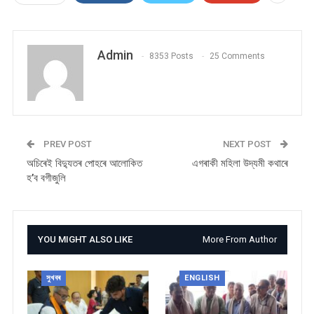
Admin
8353 Posts
25 Comments
PREV POST
NEXT POST
অচিৰেই বিদ্যুতৰ পোহৰে আলোকিত
এগৰাকী মহিলা উদ্যমী কথাৰে
হ’ব বগীজুলি
YOU MIGHT ALSO LIKE
More From Author
সুখবৰ
ENGLISH