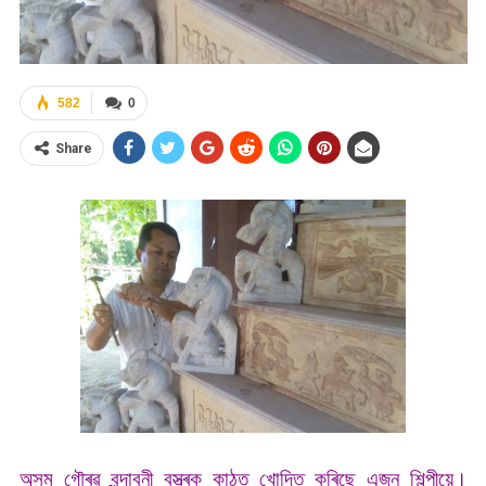
582
0
Share
অসম গৌৰৱ বৃন্দাবনী বস্ত্ৰক কাঠত খোদিত কৰিছে এজন শিল্পীয়ে।