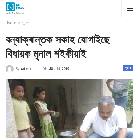
Home
সুখবৰ
বন্যাক্ৰান্তক সকাহ যোগাইছে
বিধায়ক মৃনাল শইকীয়াই
সুখবৰ
ON
JUL 14, 2019
By
Admin