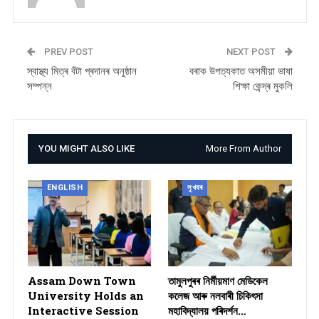
PREV POST
NEXT POST
স্বাস্থ্য মিত্ৰ বঁটা প্ৰদানৰ অনুষ্ঠান
বৰাক উপত্যকাত অসমীয়া ভাষা
সম্পন্ন
শিক্ষা কেন্দ্ৰ মুকলি
YOU MIGHT ALSO LIKE
More From Author
ENGLISH
সুখবৰ
Assam Down Town
তামুলপুৰৰ নিৰ্মীয়মাণ মেডিকেল
University Holds an
কলেজ আৰু নলবাৰী চিকিৎসা
Interactive Session
মহাবিদ্যালয় পৰিদৰ্শন…