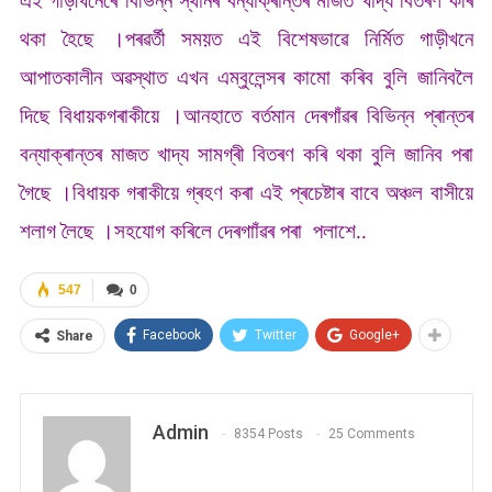
এই গাড়ীখনেৰে বিভিন্ন স্থানৰ বন্যাক্ৰান্তৰ মাজত খাদ্য বিতৰণ কৰি
থকা হৈছে ।পৰৱৰ্তী সময়ত এই বিশেষভাৱে নিৰ্মিত গাড়ীখনে
আপাতকালীন অৱস্থাত এখন এম্বুলেন্সৰ কামো কৰিব বুলি জানিবলৈ
দিছে বিধায়কগৰাকীয়ে ।আনহাতে বৰ্তমান দেৰগাঁৱৰ বিভিন্ন প্ৰান্তৰ
বন্যাক্ৰান্তৰ মাজত খাদ্য সামগ্ৰী বিতৰণ কৰি থকা বুলি জানিব পৰা
গৈছে ।বিধায়ক গৰাকীয়ে গ্ৰহণ কৰা এই প্ৰচেষ্টাৰ বাবে অঞ্চল বাসীয়ে
শলাগ লৈছে ।সহযোগ কৰিলে দেৰগাাঁৱৰ পৰা পলাশে..
547
0
Facebook
Twitter
Google+
Share
Admin
8354 Posts
25 Comments