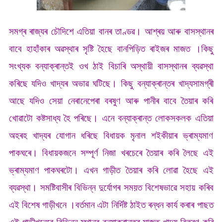
সমগ্ৰ ৰাজ্যৰ চৌদিশে এতিয়া বানৰ তাণ্ডৱ। আশ্ৰয় আৰু বাসস্থানৰ
বাবে হাহাঁকাৰ অৱস্থাৰ সৃষ্টি হৈছে বানপিড়িত ৰাইজৰ মাজত ।কিছু
সংখ্যক বন্যাক্ৰান্তই ওখ ঠাই বিচাৰি অস্থায়ী বাসস্থানৰ ব্যৱস্থা
কৰিছে যদিও খাদ্যৰ অভাৱ ঘটিছে। কিছু বন্যাক্ৰান্তৰ খাদ্যসামগ্ৰী
আছে যদিও সেয়া নেৰানেপেৰা বৰষুণ আৰু পানীৰ বাবে তৈয়াৰ কৰি
খোৱাটো কষ্টসাধ্য হৈ পৰিছে। এনে বন্যাক্ৰান্ত লোকসকলক এতিয়া
অহৰহ খাদ্যৰ যোগান ধৰিছে বিধায়ক মৃনাল শইকীয়াৰ ভ্ৰাম্যমাণ
পাকঘৰে। বিধায়কজনে সম্পূৰ্ণ নিজা খৰচেৰে তৈয়াৰ কৰি লৈছে এই
ভ্ৰাম্যমাণ পাকঘৰটো। এখন গাড়ীত তৈয়াৰ কৰি লোৱা হৈছে এই
ব্যৱস্থা। সমষ্টিবাসীৰ বিভিন্ন দুৰ্যোগৰ সময়ত বিশেষভাৱে সহায় কৰিব
এই বিশেষ গাড়ীখনে ।বৰ্তমান এটা নিৰ্দিষ্ট ঠাইত ৰন্ধন কাৰ্য কৰাৰ পাছত