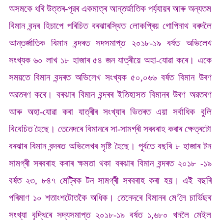
অসমকে ধৰি উত্তৰ-পূৱৰ একমাত্ৰ আন্তৰ্জাতিক পৰ্য্যায়ৰ আৰু অন্যতম
বিমান বন্দৰ হিচাপে পৰিচিত বৰঝাৰস্থিত লোকপ্ৰিয় গোপিনাথ বৰদলৈ
আন্তৰ্জাতিক বিমান বন্দৰত সদসমাপ্ত ২০১৮-১৯ বৰ্ষত অভিলেখ
সংখ্যক ৬০ লাখ ১৮ হাজাৰ ৫৪ জন যাত্ৰীয়ে অহা-যোৱা কৰে। একে
সময়তে বিমান বন্দৰত অভিলেখ সংখ্যক ৫০,০৬৬ বৰ্ষত বিমান উৰণ
অৱতৰণ কৰে। বৰঝাৰ বিমান বন্দৰৰ ইতিহাসত বিমানৰ উৰণ অৱতৰণ
আৰু অহা-যোৱা কৰা যাত্ৰীৰ সংখ্যাৰ ভিতৰত এয়া সৰ্বাধিক বুলি
বিবেচিত হৈছে। তেনেদৰে বিমানৰে সা-সামগ্ৰী সৰবৰাহ কৰাৰ ক্ষেত্ৰটো
বৰঝাৰ বিমান বন্দৰত অভিলেখৰ সৃষ্টি হৈছে। পূৰ্বতে বছৰি ৮ হাজাৰ টন
সামগ্ৰী সৰবৰাহ কৰাৰ ক্ষমতা থকা বৰঝাৰ বিমান বন্দৰত ২০১৮ -১৯
বৰ্ষত ২৩, ৮৪৭ মেট্ৰিক টন সামগ্ৰী সৰবৰাহ কৰা হয়‌। এই বছৰি
পৰিমাণ ১০ শতাংশটোতকৈ অধিক। তেনেদৰে বিমানৰ মে’লৈ চাৰ্ভিছৰ
সংখ্যা বৃদ্ধিৰে সদ্যসমাপ্ত ২০১৮-১৯ বৰ্ষত ১,৬৮০ খনলৈ মেইল