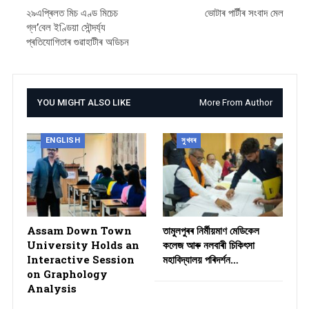
২৯এপ্ৰিলত মিচ এণ্ড মিচেচ
ভোটাৰ পাৰ্টীৰ সংবাদ মেল
গ্ল’বেল ইণ্ডিয়া সৌন্দৰ্য্য
প্ৰতিযোগিতাৰ গুৱাহাটীৰ অডিচন
YOU MIGHT ALSO LIKE
More From Author
ENGLISH
সুখবৰ
Assam Down Town
তামুলপুৰৰ নিৰ্মীয়মাণ মেডিকেল
University Holds an
কলেজ আৰু নলবাৰী চিকিৎসা
Interactive Session
মহাবিদ্যালয় পৰিদৰ্শন…
on Graphology
Analysis