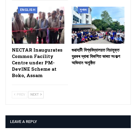
ENGLISH
সুখবৰ
NECTAR Inaugurates
গুৱাহাটী বিশ্ববিদ্যালয়ত নিচামুক্ত
Common Facility
যুৱকৰ দ্বাৰা বিকশিত ভাৰত সংকল্প
Centre under PM-
অভিযান অনুষ্ঠিত
DevINE Scheme at
Boko, Assam
PREV
NEXT
LEAVE A REPLY