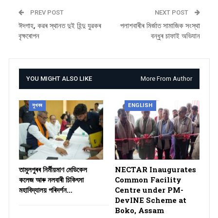
PREV POST
NEXT POST
ঈদগাহ, কৱৰ স্থানত দুই হিন্দু যুৱকৰ
পলাশবাৰীৰ মিৰ্জাত সামাজিক সংস্থা
বৃক্ষৰোপন
বন্ধুৰ চাফাই অভিযান
YOU MIGHT ALSO LIKE
More From Author
সুখবৰ
ENGLISH
তামুলপুৰৰ নিৰ্মীয়মাণ মেডিকেল
NECTAR Inaugurates
কলেজ আৰু নলবাৰী চিকিৎসা
Common Facility
মহাবিদ্যালয় পৰিদৰ্শন…
Centre under PM-
DevINE Scheme at
Boko, Assam