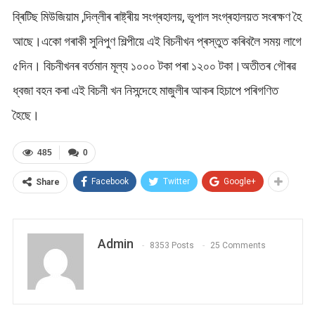
ব্ৰিটিছ মিউজিয়াম ,দিল্লীৰ ৰাষ্ট্ৰীয় সংগ্ৰহালয়, ভূপাল সংগ্ৰহালয়ত সংৰক্ষণ হৈ
আছে।একো গৰাকী সুনিপুণ শিল্পীয়ে এই বিচনীখন প্ৰস্তুত কৰিবলৈ সময় লাগে
৫দিন। বিচনীখনৰ বৰ্তমান মূল্য ১০০০ টকা পৰা ১২০০ টকা।অতীতৰ গৌৰৱ
ধ্বজা বহন কৰা এই বিচনী খন নিসন্দেহে মাজুলীৰ আকৰ হিচাপে পৰিগণিত
হৈছে।
485
0
Facebook
Twitter
Google+
Share
Admin
8353 Posts
25 Comments