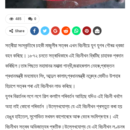
485
0
Share
সত্ৰীয়া সংস্কৃতিৰে চহকী মাজুলীৰ সত্ৰৰ এখন বিচনীয়ে যুগ যুগৰ গৌৰৱ ধ্বজা
বহন কৰিছে। ১৮৭২ চনতে সত্ৰাধিকাৰে এই বিচনীখন ব্ৰিটিছ চাহাবক প্ৰদান
কৰিছিল।তাৰ পিছতে মহামানৱ মহাত্মা গান্ধী,জৱাহৰলাল নেহৰু,প্ৰাক্তন
প্ৰধানমন্ত্ৰী মনমোহন সিং, আব্দুল কালাম,প্ৰধানমন্ত্ৰী নৰেন্দ্ৰ মোদীও উপহাৰ
হিচাপে সত্ৰৰ পৰা এই বিচনীখন লাভ কৰিছে।
যুগৰ বিৱৰ্তনৰ লগে লগে শিল্প কলালৈ পৰিবৰ্তন আহিছে যদিও এই বিচনী খনলৈ
অহা নাই কোনো পৰিবৰ্তন ।উল্লেখযোগ্য যে এই বিচনীখন প্ৰস্তুত কৰা হয়
হেঙুৰ হাইতেল, সুশোভিত মখমল কাপোৰেৰে আৰু বেতৰ সংমিশ্ৰণৰে। এই
বিচনীখন সত্ৰৰ অভিজাত্যৰ প্ৰতীক।উল্লেখযোগ্য যে এই বিচনীখন লণ্ডনৰ