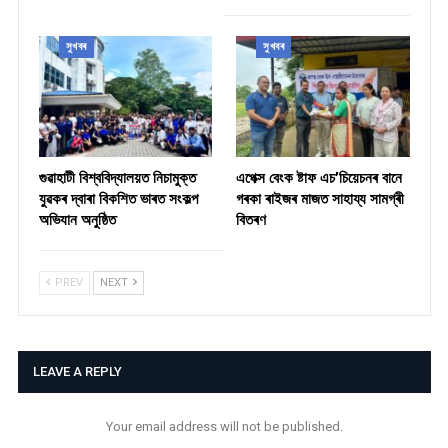
সুখবৰ
সুখবৰ
গুৱাহাটী বিশ্ববিদ্যালয়ত নিচামুক্ত
​এপেক্স বেংক ষ্টাফ এচ’চিয়েচনৰ বানে
যুৱকৰ দ্বাৰা বিকশিত ভাৰত সংকল্প
গৰকা ৰাইজৰ মাজত সাহায্য সামগ্ৰী
অভিযান অনুষ্ঠিত
বিতৰণ ​
PREV
NEXT
LEAVE A REPLY
Your email address will not be published.