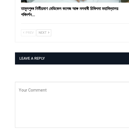
তামুলপুৰৰ নিৰ্মীয়মাণ মেডিকেল কলেজ আৰু নলবাৰী চিকিৎসা মহাবিদ্যালয়
পৰিদৰ্শন…
PREV
NEXT
LEAVE A REPLY