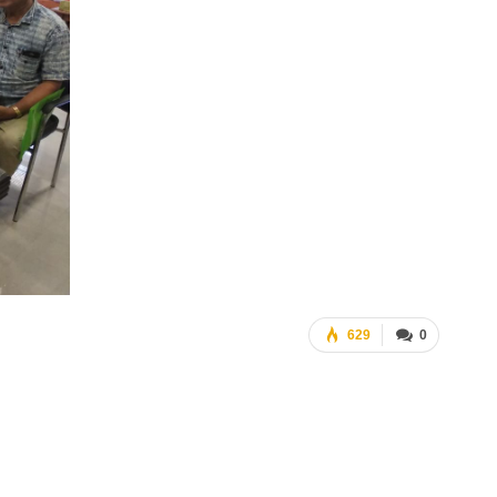
629
0