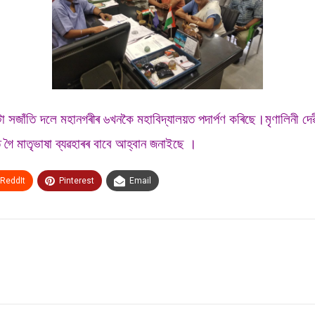
া সজাঁতি দলে মহানগৰীৰ ৬খনকৈ মহাবিদ্যালয়ত পদাৰ্পণ কৰিছে।মৃণালিনী দে
নত গৈ মাতৃভাষা ব্যৱহাৰৰ বাবে আহ্বান জনাইছে ।
ReddIt
Pinterest
Email