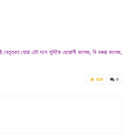
ৱী নেতৃত্বত যোৱা এটা দলে সন্দিকৈ ছোৱালী কলেজ, বি বৰুৱা কলেজ,
629
0