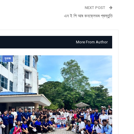
NEXT POST
এন ই পি আৰ কনক্লেভৰ প্ৰস্তুতি
More From Author
সুখবৰ