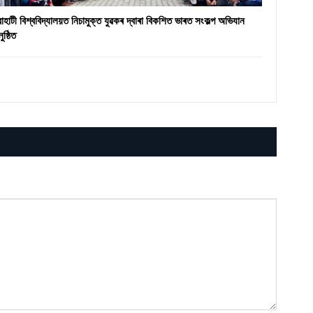
ৱাহাটী বিশ্ববিদ্যালয়ত নিচামুক্ত যুৱকৰ দ্বাৰা বিকশিত ভাৰত সংকল্প অভিযান
ুষ্ঠিত