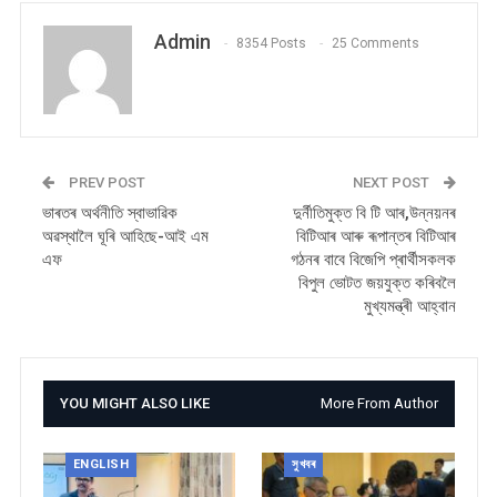
Admin
8354 Posts
25 Comments
PREV POST
NEXT POST
ভাৰতৰ অৰ্থনীতি স্বাভাৱিক
দুৰ্নীতিমুক্ত বি টি আৰ,উন্নয়নৰ
অৱস্থালৈ ঘূৰি আহিছে-আই এম
বিটিআৰ আৰু ৰূপান্তৰ বিটিআৰ
এফ
গঠনৰ বাবে বিজেপি প্ৰাৰ্থীসকলক
বিপুল ভোটত জয়যুক্ত কৰিবলৈ
মুখ্যমন্ত্ৰী আহ্বান
YOU MIGHT ALSO LIKE
More From Author
ENGLISH
সুখবৰ