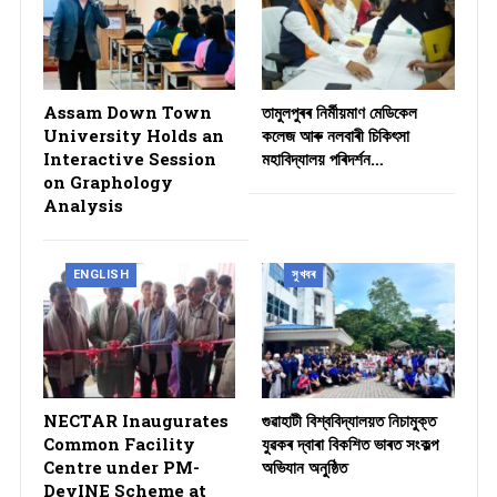
Assam Down Town
তামুলপুৰৰ নিৰ্মীয়মাণ মেডিকেল
University Holds an
কলেজ আৰু নলবাৰী চিকিৎসা
Interactive Session
মহাবিদ্যালয় পৰিদৰ্শন…
on Graphology
Analysis
ENGLISH
সুখবৰ
NECTAR Inaugurates
গুৱাহাটী বিশ্ববিদ্যালয়ত নিচামুক্ত
Common Facility
যুৱকৰ দ্বাৰা বিকশিত ভাৰত সংকল্প
Centre under PM-
অভিযান অনুষ্ঠিত
DevINE Scheme at