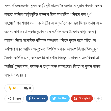
সম্পৰ্কে জনসজগত মূলক কাৰ্য্যসূচী হাতত লৈ অহাত সন্তোষ প্ৰকাশ কৰাৰ
লগতে আজিৰ কাৰ্য্যসূচীত কামৰূপ জিলা সাংবাদিক পৰিষদে কৰা পূৰ্ণ
সহযোগিতাৰ শলাগ লয় ।কাৰ্যসূচীৰ আৰম্ভনিতে কামৰূপ জিলাৰ তথ্য আৰু
জনসংযোগ বিষয়া প্ৰণৱ কুমাৰ দাসে কৰ্মশালাখনৰ উদ্দেশ্য বাখ্যা কৰে।
কামৰূপ জিলা সাংবাদিক পৰিষদৰ সম্পাদক পৱিত্ৰ কুমাৰ দাসে আঁত ধৰা
কৰ্মশালা খনত আজিৰ অনুষ্ঠানত উপস্থিত থকা কামৰূপ জিলাৰ উপযুক্ত
কৈলাশ কাৰ্তিক এন , কামৰূপ জিলা ধপাঁত নিয়ন্ত্ৰণ কোষৰ নডেল বিষয়া ডা :
আমিয়’ কুমাৰ দাস , কামৰূপৰ তথ্য আৰু জনসংযোগ বিষয়াণব কুমাৰ দাসক
সম্বৰ্ধনা জনায়।
605
0
Facebook
Twitter
Google+
Share