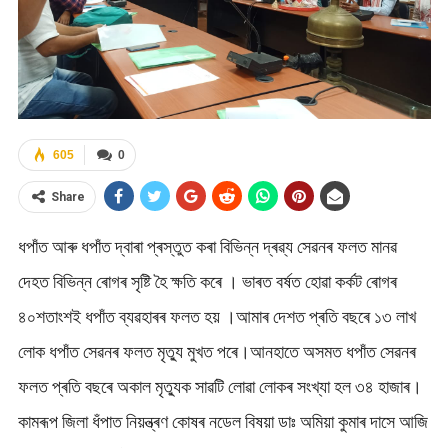
605
0
Share
ধপাঁত আৰু ধপাঁত দ্বাৰা প্ৰস্তুত কৰা বিভিন্ন দ্ৰৱ্য সেৱনৰ ফলত মানৱ
দেহত বিভিন্ন ৰোগৰ সৃষ্টি হৈ ক্ষতি কৰে । ভাৰত বৰ্ষত হোৱা কৰ্কট ৰোগৰ
৪০শতাংশই ধপাঁত ব্যৱহাৰৰ ফলত হয় ।আমাৰ দেশত প্ৰতি বছৰে ১৩ লাখ
লোক ধপাঁত সেৱনৰ ফলত মৃত্যু মুখত পৰে।আনহাতে অসমত ধপাঁত সেৱনৰ
ফলত প্ৰতি বছৰে অকাল মৃত্যুক সাৱটি লোৱা লোকৰ সংখ্যা হল ৩৪ হাজাৰ।
কামৰূপ জিলা ধঁপাত নিয়ন্ত্ৰণ কোষৰ নডেল বিষয়া ডাঃ অমিয়া কুমাৰ দাসে আজি