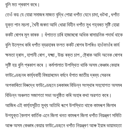
বুলি মত প্ৰকাশ কৰে।
তেওঁ কয় যে যোৱা সমাজৰ মাজত বৃদ্ধি পোৱা ধপাঁত যেনে চাদা, গুটখা , ধপাঁত
যুক্ত পান মচলা , খৈনী জৰদা আদি ধোৱা বিহীন ধপাঁত মুখ গহ্বৰত সৃষ্টি হোৱা
কৰ্কট ৰোগৰ মূল কাৰক । ধঁপাতত চাৰি হাজাৰৰো অধিক ৰাসায়নিক পদাৰ্থ থাকে
বুলি উল্লেখ কৰি ধপাঁত ব্যৱহাৰৰ ফলত কৰ্কট ৰোগৰ উপৰিও হাওঁফাওঁৰ কাৰ্য
ক্ষমতা হ্ৰাস , হাপানী ৰোগ , যক্ষ্মা , উচ্চ ৰক্ত চাপ , ষ্ট্ৰোক আদি অনেক ৰোগৰ
সৃষ্টি হয় বুলি প্ৰকাশ কৰে । কৰ্মশালাত উপস্থিত থাকি অসম কেঞ্চাৰ কেয়াৰ
ফাউণ্ডেছনৰ কাৰ্য্যবাহী বিষয়াৰমেন বৰ্মনে ধঁপাত জাতীয় দ্ৰব্য সেৱনৰ
অপকাৰিতা বিৰুদ্ধে ফাউণ্ডেছনে চৰকাৰৰ বিভিন্ন সংস্থাৰ সহযোগত অসমৰ
বিভিন্ন অঞ্চলত সজাগতা সভা অনুষ্ঠিত কৰি অহাৰ কথা অৱগত কৰে।
আজিৰ এই কাৰ্য্যসূচীত মুখ্য অতিথি ৰূপে উপস্থিত থাকে কামৰূপ জিলাৰ
উপযুক্ত কৈলাশ কাৰ্তিক এনে জিলা খনত কামৰূপ জিলা ধপাঁত নিয়ন্ত্ৰণ সমিতি
আৰু অসম কেঞ্চাৰ কেয়ার ফাউণ্ডেছনে ধপাঁত নিয়ন্ত্ৰণ আৰু ইয়াৰ ভায়াবহতা