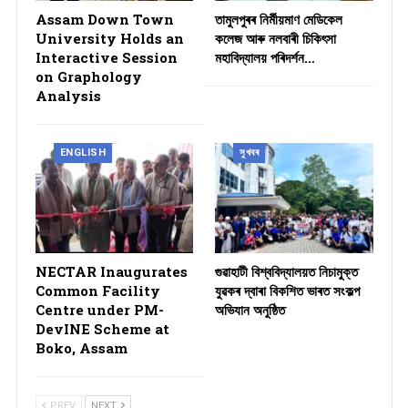
Assam Down Town
তামুলপুৰৰ নিৰ্মীয়মাণ মেডিকেল
University Holds an
কলেজ আৰু নলবাৰী চিকিৎসা
Interactive Session
মহাবিদ্যালয় পৰিদৰ্শন…
on Graphology
Analysis
ENGLISH
সুখবৰ
NECTAR Inaugurates
গুৱাহাটী বিশ্ববিদ্যালয়ত নিচামুক্ত
Common Facility
যুৱকৰ দ্বাৰা বিকশিত ভাৰত সংকল্প
Centre under PM-
অভিযান অনুষ্ঠিত
DevINE Scheme at
Boko, Assam
PREV
NEXT