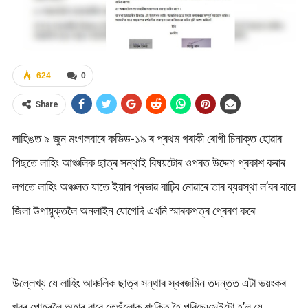
624
0
Share
লাহিঙত ৯ জুন মংগলবাৰে কভিড-১৯ ৰ প্ৰথম গৰাকী ৰোগী চিনাক্ত হোৱাৰ
পিছতে লাহিং আঞ্চলিক ছাত্ৰ সন্থাই বিষয়টোৰ ওপৰত উদ্দেগ প্ৰকাশ কৰাৰ
লগতে লাহিং অঞ্চলত যাতে ইয়াৰ প্ৰভাৱ বাঢ়িব নোৱাৰে তাৰ ব্যৱস্থা ল’বৰ বাবে
জিলা উপায়ুক্তলৈ অনলাইন যোগেদি এখনি স্মাৰকপত্ৰ প্ৰেৰণ কৰে৷
উল্লেখ্য যে লাহিং আঞ্চলিক ছাত্ৰ সন্থাৰ স্বৰজমিন তদন্তত এটা ভয়ংকৰ
খবৰ পোহৰলৈ অহাৰ বাবে তেওঁলোক শংকিত হৈ পৰিছে৷সেইটো হ’ল যে