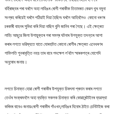
বৰ্হিৰাজ্যৰ পৰা ঘৰলৈ অহা লাহিঙৰ ৰোগী গৰাকীক তিতাবৰত কেৱল থুৰ নমুনা
সংগ্ৰহ কৰিয়েই ঘৰলৈ পঠিয়াই দিয়া হৈছিল৷ ঘৰলৈ আহিবলৈও কােনো ধৰণৰ
চৰকাৰী বাহনৰ সুবিধা কৰি দিয়া নাছিল বুলি জানিব পৰা গৈছে। এই ক্ষেত্ৰত
লাহিং আছুৱে জিলা উপায়ুক্তৰ পৰা সমগ্ৰ ঘটনাৰ উপযুক্ত তদন্তৰ আশা
কৰাৰ লগতে ভৱিষ্যতে যাতে যোৰহাটত কোনো ৰোগীৰ ক্ষেত্ৰত এনেধৰণৰ
গাফিলতি পুনৰাবৃত্তি নহয় তাৰ বাবে পদক্ষেপ ল’বলৈ স্মাৰকপত্ৰ যোগেদি
অনুৰোধ জনায়।
লগতে চিনাক্ত হোৱা ৰোগী গৰাকীৰ উপযুক্ত চিকৎসা প্ৰদান কৰাৰ লগতে
তেওঁৰ সংক্ৰমনলৈ অহা ব্যক্তি সকলক চিনাক্ত কৰি কোৱাৰেন্টাইনৰ ব্যৱস্থা
কৰিবৰ বাবেও জনায়৷ৰোগী গৰাকীৰ গাঁওখন,লাহিঙৰ যিবোৰ ঠাইত চেনিটাইজ কৰা