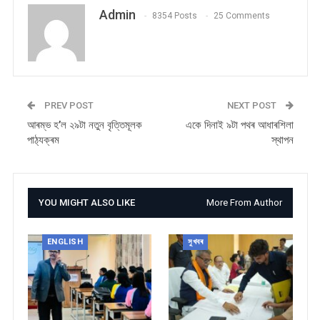
Admin
8354 Posts
25 Comments
PREV POST
NEXT POST
আৰম্ভ হ’ল ২৯টা নতুন বৃত্তিমূলক
একে দিনাই ৯টা পথৰ আধাৰশিলা
পাঠ্যক্ৰম
স্থাপন
YOU MIGHT ALSO LIKE
More From Author
ENGLISH
সুখবৰ