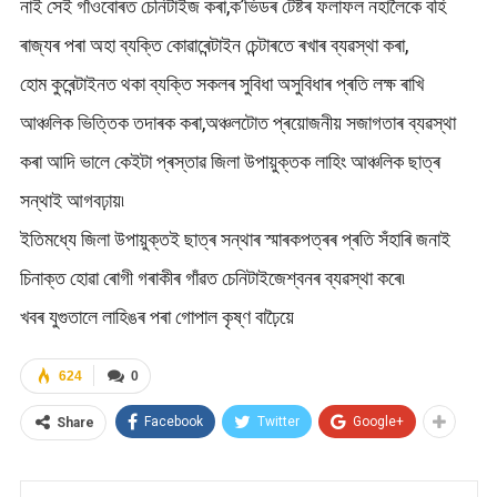
নাই সেই গাঁওবোৰত চেনিটাইজ কৰা,ক’ভিডৰ টেষ্টৰ ফলাফল নহালৈকে বহি
ৰাজ্যৰ পৰা অহা ব্যক্তি কোৱাৰেন্টাইন চেন্টাৰতে ৰখাৰ ব্যৱস্থা কৰা,
হোম কুৰেন্টাইনত থকা ব্যক্তি সকলৰ সুবিধা অসুবিধাৰ প্ৰতি লক্ষ ৰাখি
আঞ্চলিক ভিত্তিক তদাৰক কৰা,অঞ্চলটোত প্ৰয়োজনীয় সজাগতাৰ ব্যৱস্থা
কৰা আদি ভালে কেইটা প্ৰস্তাৱ জিলা উপায়ুক্তক লাহিং আঞ্চলিক ছাত্ৰ
সন্থাই আগবঢ়ায়৷
ইতিমধ্যে জিলা উপায়ুক্তই ছাত্ৰ সন্থাৰ স্মাৰকপত্ৰৰ প্ৰতি সঁহাৰি জনাই
চিনাক্ত হোৱা ৰোগী গৰাকীৰ গাঁৱত চেনিটাইজেশ্বনৰ ব্যৱস্থা কৰে৷
খবৰ যুগুতালে লাহিঙৰ পৰা গোপাল কৃষ্ণ বাঢ়ৈয়ে
624
0
Facebook
Twitter
Google+
Share