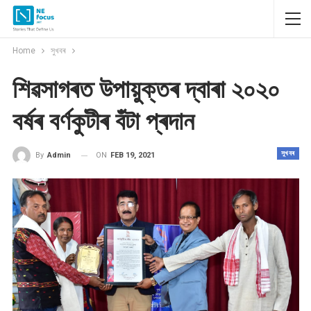
Home
সুখবৰ
শিৱসাগৰত উপায়ুক্তৰ দ্বাৰা ২০২০
বর্ষৰ বৰ্ণকুটীৰ বঁটা প্ৰদান
সুখবৰ
ON
FEB 19, 2021
By
Admin