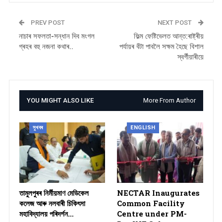
PREV POST
NEXT POST
নাচাৰ সফলতা-সন্ধান দিব মংগল
ফিল্ম ফেষ্টিভেলত আন্ত:ৰাষ্ট্ৰীয়
গ্ৰহৰ বহু নজনা কথাৰ..
পৰ্যায়ৰ বঁটা পাবলৈ সক্ষম হৈছে বিশাল
স্বৰ্গীয়াৰীয়ে
YOU MIGHT ALSO LIKE
More From Author
সুখবৰ
ENGLISH
তামুলপুৰৰ নিৰ্মীয়মাণ মেডিকেল
NECTAR Inaugurates
কলেজ আৰু নলবাৰী চিকিৎসা
Common Facility
মহাবিদ্যালয় পৰিদৰ্শন…
Centre under PM-