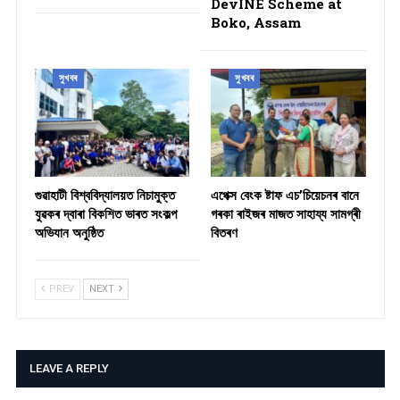
DevINE Scheme at
Boko, Assam
সুখবৰ
সুখবৰ
গুৱাহাটী বিশ্ববিদ্যালয়ত নিচামুক্ত
​এপেক্স বেংক ষ্টাফ এচ’চিয়েচনৰ বানে
যুৱকৰ দ্বাৰা বিকশিত ভাৰত সংকল্প
গৰকা ৰাইজৰ মাজত সাহায্য সামগ্ৰী
অভিযান অনুষ্ঠিত
বিতৰণ ​
PREV
NEXT
LEAVE A REPLY