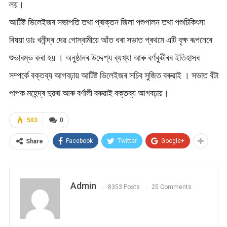
লয়।
আটিষ্ট ভিলেইজৰ সভাপতি তথা প্ৰাক্তন জিলা পশুপালন তথা পশুচিকিৎসা
বিষয়া ডাঃ খনীন্দ্ৰ দেৱ গোস্বামীয়ে আঁত ধৰা সভাত প্ৰথমে এটি বৃক্ষ ৰূপনেৰে
শুভাৰম্ভ কৰা হয় । অনুষ্ঠানৰ উদ্দেশ্য ব্যখ্যা আৰু বৰ্ণকুটীৰৰ ইতিহাসৰ
সম্পৰ্কে বক্তব্য আগবঢ়ায় আটিষ্ট ভিলেইজৰ সচিব সুজিত বৰুৱাই । সভাত বঁটা
পাপক মহেন্দ্ৰ দুৱৰা আৰু বৰ্ণালী বৰুৱাই বক্তব্য আগবঢ়ায়।
593
0
Facebook
Twitter
Google+
Share
Admin
8353 Posts
25 Comments