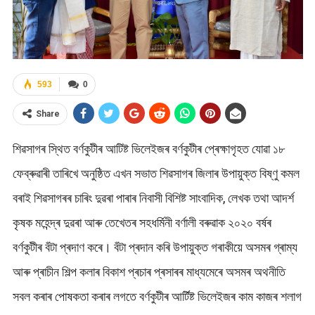
593
0
Share
শিৱসাগৰ স্থিত বৰ্ণকুটীৰ আটিষ্ট ভিলেইজৰ বৰ্ণকুটীৰ প্ৰেক্ষাগৃহত যোৱা ১৮
ফেব্ৰুৱাৰী তাৰিখে অনুষ্ঠিত এখন সভাত শিৱসাগৰ জিলাৰ উপায়ুক্ত বিষ্ণু কমল
বৰাই শিৱসাগৰৰ চাৰিং দুৱৰা পাৰাৰ নিবাসী বিশিষ্ট সাংবাদিক, লেখক তথা আদৰ্শ
কৃষক মহেন্দ্ৰ দুৱৰা আৰু তেখেতৰ সহধৰ্মিনী বৰ্ণালী বৰুৱাক ২০২০ বৰ্ষৰ
বৰ্ণকুটীৰ বঁটা প্ৰদাণ কৰে। বঁটা প্ৰদান কৰি উপায়ুক্ত গৰাকীয়ে অসমৰ গ্ৰাম্য
আৰু প্ৰাচীন শিল্প কলাৰ বিকাশ প্ৰচাৰ প্ৰসাৰৰ মাধ্যমেৰে অসমৰ অথনীতি
সবল কৰাৰ পোষকতা কৰাৰ লগতে বৰ্ণকুটীৰ আৰ্টিষ্ট ভিলেইজৰ কাম কাজৰ শলাগ