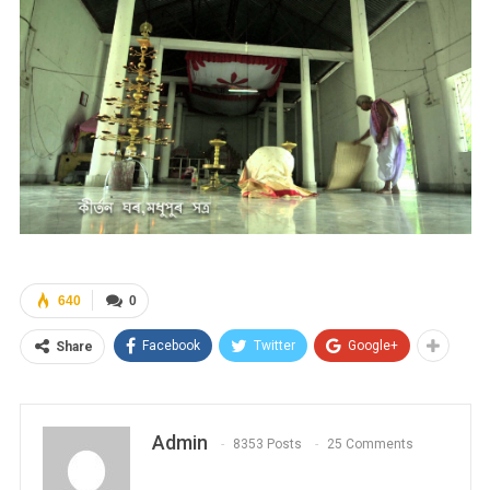
640
0
Facebook
Twitter
Google+
Share
Admin
8353 Posts
25 Comments