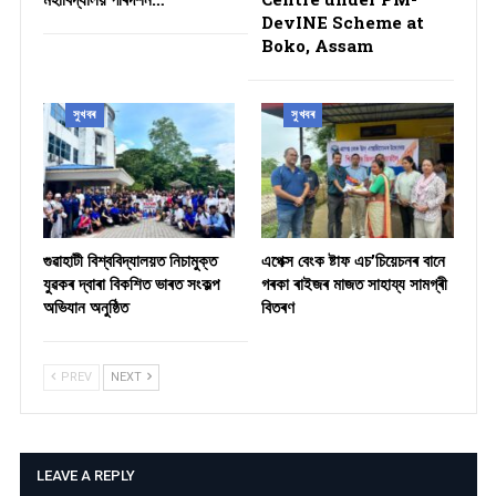
DevINE Scheme at
Boko, Assam
সুখবৰ
সুখবৰ
গুৱাহাটী বিশ্ববিদ্যালয়ত নিচামুক্ত
​এপেক্স বেংক ষ্টাফ এচ’চিয়েচনৰ বানে
যুৱকৰ দ্বাৰা বিকশিত ভাৰত সংকল্প
গৰকা ৰাইজৰ মাজত সাহায্য সামগ্ৰী
অভিযান অনুষ্ঠিত
বিতৰণ ​
PREV
NEXT
LEAVE A REPLY