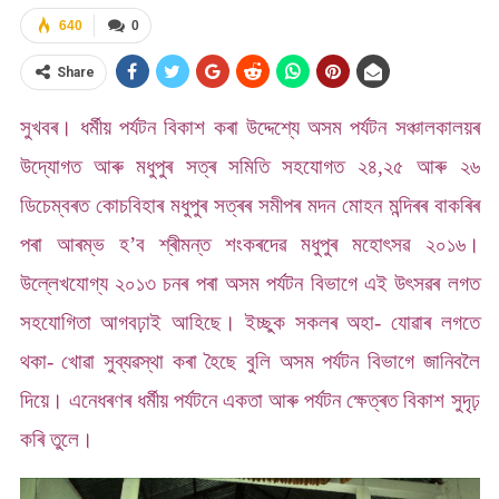
640
0
Share
সুখবৰ। ধৰ্মীয় পৰ্যটন বিকাশ কৰা উদ্দেশ্যে অসম পৰ্যটন সঞ্চালকালয়ৰ
উদ্যোগত আৰু মধুপুৰ সত্ৰ সমিতি সহযোগত ২৪,২৫ আৰু ২৬
ডিচেম্বৰত কোচবিহাৰ মধুপুৰ সত্ৰৰ সমীপৰ মদন মোহন মন্দিৰৰ বাকৰিৰ
পৰা আৰম্ভ হ’ব শ্ৰীমন্ত শংকৰদেৱ মধুপুৰ মহোৎসৱ ২০১৬।
উল্লেখযোগ্য ২০১৩ চনৰ পৰা অসম পৰ্যটন বিভাগে এই উৎসৱৰ লগত
সহযোগিতা আগবঢ়াই আহিছে। ইচ্ছুক সকলৰ অহা- যোৱাৰ লগতে
থকা- খোৱা সুব্যৱস্থা কৰা হৈছে বুলি অসম পৰ্যটন বিভাগে জানিবলৈ
দিয়ে। এনেধৰণৰ ধৰ্মীয় পৰ্যটনে একতা আৰু পৰ্যটন ক্ষেত্ৰত বিকাশ সুদৃঢ়
কৰি তুলে।