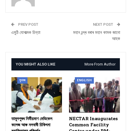
PREV POST
NEXT POST
এমুঠি যোগাত্মক চিন্তা
মহান চন্দ্ৰ বৰাৰ মহান কামক জানো
আহক
YOU MIGHT ALSO LIKE
More From Author
সুখবৰ
ENGLISH
তামুলপুৰৰ নিৰ্মীয়মাণ মেডিকেল
NECTAR Inaugurates
কলেজ আৰু নলবাৰী চিকিৎসা
Common Facility
মহাবিদ্যালয় পৰিদৰ্শন…
Centre under PM-