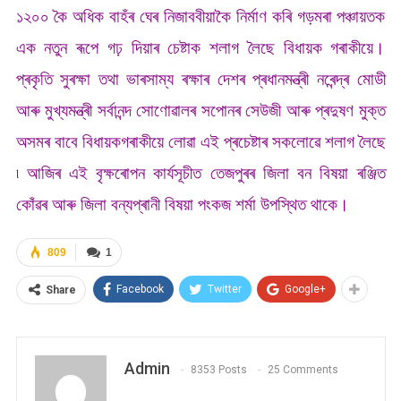
১২০০ কৈ অধিক বাহঁৰ ঘেৰ নিজাববীয়াকৈ নিৰ্মাণ কৰি গড়মৰা পঞ্চায়তক
এক নতুন ৰূপে গঢ় দিয়াৰ চেষ্টাক শলাগ লৈছে বিধায়ক গৰাকীয়ে।
প্ৰকৃতি সুৰক্ষা তথা ভাৰসাম্য ৰক্ষাৰ দেশৰ প্ৰধানমন্ত্ৰী নৰেন্দ্ৰ মোডী
আৰু মুখ্যমন্ত্ৰী সৰ্বানন্দ সোণোৱালৰ সপোনৰ সেউজী আৰু প্ৰদুষণ মুক্ত
অসমৰ বাবে বিধায়কগৰাকীয়ে লোৱা এই প্ৰচেষ্টাৰ সকলোৱে শলাগ লৈছে
৷ আজিৰ এই বৃক্ষৰোপন কাৰ্যসূচীত তেজপুৰৰ জিলা বন বিষয়া ৰঞ্জিত
কোঁৱৰ আৰু জিলা বন্যপ্ৰানী বিষয়া পংকজ শৰ্মা উপস্থিত থাকে।
809
1
Facebook
Twitter
Google+
Share
Admin
8353 Posts
25 Comments