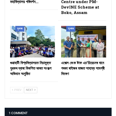
মহাবিদ্যালয় পৰিদৰ্শন…
Centre under PM-
DevINE Scheme at
Boko, Assam
সুখবৰ
সুখবৰ
গুৱাহাটী বিশ্ববিদ্যালয়ত নিচামুক্ত
​এপেক্স বেংক ষ্টাফ এচ’চিয়েচনৰ বানে
যুৱকৰ দ্বাৰা বিকশিত ভাৰত সংকল্প
গৰকা ৰাইজৰ মাজত সাহায্য সামগ্ৰী
অভিযান অনুষ্ঠিত
বিতৰণ ​
PREV
NEXT
1 COMMENT