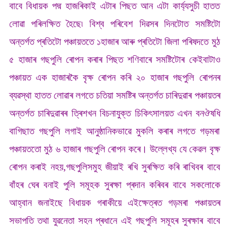
বাবে বিধায়ক পদ্ম হাজৰিকাই এটাৰ পিছত আন এটা কাৰ্য্যসুচী হাতত
লোৱা পৰিলক্ষিত হৈছে৷ বিশ্ব পৰিবেশ দিৱসৰ দিনটোত সমষ্টিটো
অন্তৰ্গত প্ৰতিটো পঞ্চায়ততে ১হাজাৰ আৰু প্ৰতিটো জিলা পৰিষদতে মুঠ
৫ হাজাৰ গছপুলি ৰোপন কৰাৰ পিছত শণিবাৰে সমষ্টিটোৰ কেইবাটাও
পঞ্চায়ত এক হাজাৰকৈ বৃক্ষ ৰোপন কৰি ২০ হাজাৰ গছপুলি ৰোপনৰ
ব্যৱস্থা হাতত লোৱাৰ লগতে চতিয়া সমষ্টিৰ অন্তৰ্গত চাৰিদুৱাৰ পঞ্চায়তৰ
অন্তৰ্গত চাৰিদুৱাৰৰ ত্ৰিশখন বিচনাযুক্ত চিকিৎসালয়ত এখন বনঔষধি
বাগিছাত গছপুলি লগাই আনুষ্ঠানিকভাৱে মুকলি কৰাৰ লগতে গড়মৰা
পঞ্চায়ততো মুঠ ৬ হাজাৰ গছপুলি ৰোপন কৰে। উল্লেখ্য যে কেৱল বৃক্ষ
ৰোপন কৰাই নহয়,গছপুলিসমুহ জীয়াই ৰখি সুৰক্ষিত কৰি ৰাখিবৰ বাবে
বাঁহৰ ঘেৰ বনাই পুলি সমূহক সুৰক্ষা প্ৰদান কৰিবৰ বাবে সকলোকে
আহ্বান জনাইছে বিধায়ক গৰাকীয়ে এইক্ষেত্ৰত গড়মৰা পঞ্চায়তৰ
সভাপতি তথা যুৱনেতা সহন প্ৰধানে এই গছপুলি সমূহৰ সুৰক্ষাৰ বাবে