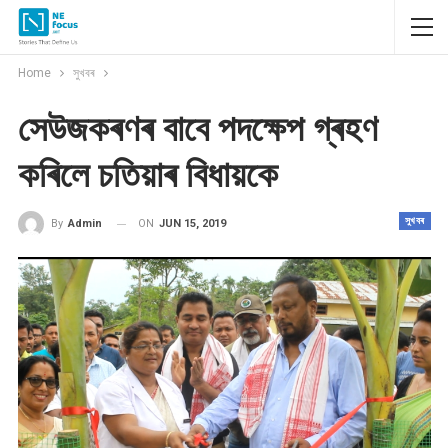
Home
সুখবৰ
সেউজকৰণৰ বাবে পদক্ষেপ গ্ৰহণ
কৰিলে চতিয়াৰ বিধায়কে
সুখবৰ
ON
JUN 15, 2019
By
Admin