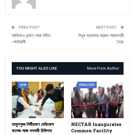
PREV POST
NEXT POST
শ্ৰমিকেও সন্মান পোৱা উচিত
লিচুৰ ব্যৱসায়ে বহুজন স্বাৱলম্বী
-পাটোৱাৰী
হৈছে
YOU MIGHT ALSO LIKE
More From Author
সুখবৰ
ENGLISH
তামুলপুৰৰ নিৰ্মীয়মাণ মেডিকেল
NECTAR Inaugurates
কলেজ আৰু নলবাৰী চিকিৎসা
Common Facility