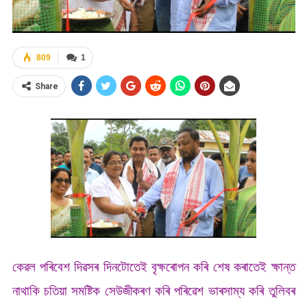
809
1
Share
কেৱল পৰিবেশ দিৱসৰ দিনটোতেই বৃক্ষৰোপন কৰি শেষ কৰাতেই ক্ষান্ত
নাথাকি চতিয়া সমষ্টিক সেউজীকৰণ কৰি পৰিৱেশ ভাৰসাম্য কৰি তুলিবৰ