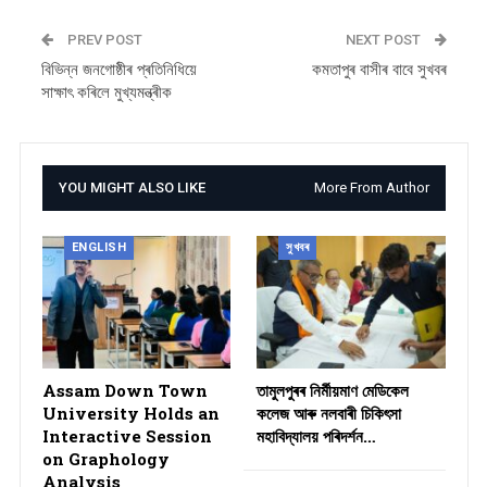
PREV POST
NEXT POST
বিভিন্ন জনগোষ্ঠীৰ প্ৰতিনিধিয়ে
কমতাপুৰ বাসীৰ বাবে সুখবৰ
সাক্ষাৎ কৰিলে মুখ্যমন্ত্ৰীক
YOU MIGHT ALSO LIKE
More From Author
ENGLISH
সুখবৰ
Assam Down Town
তামুলপুৰৰ নিৰ্মীয়মাণ মেডিকেল
University Holds an
কলেজ আৰু নলবাৰী চিকিৎসা
Interactive Session
মহাবিদ্যালয় পৰিদৰ্শন…
on Graphology
Analysis