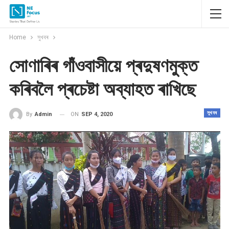
Home
সুখবৰ
সোণাৰিৰ গাঁওবাসীয়ে প্ৰদুষণমুক্ত
কৰিবলৈ প্ৰচেষ্টা অব্যাহত ৰাখিছে
সুখবৰ
ON
SEP 4, 2020
By
Admin