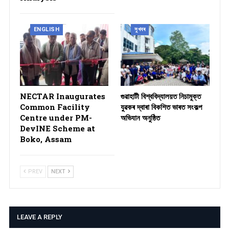
ENGLISH
সুখবৰ
NECTAR Inaugurates
গুৱাহাটী বিশ্ববিদ্যালয়ত নিচামুক্ত
Common Facility
যুৱকৰ দ্বাৰা বিকশিত ভাৰত সংকল্প
Centre under PM-
অভিযান অনুষ্ঠিত
DevINE Scheme at
Boko, Assam
PREV
NEXT
LEAVE A REPLY