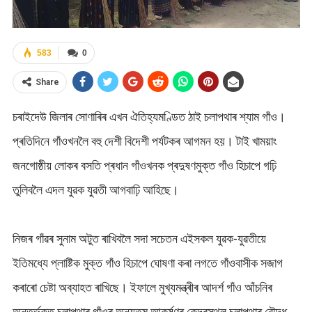
583
0
Share
চৰাইদেউ জিলাৰ সোণাৰিৰ এখন ঐতিহ্যমণ্ডিত ঠাই চলাপথাৰ শ্যাম গাঁও।
প্ৰতিদিনে গাঁওখনলৈ বহু দেশী বিদেশী পৰ্যটকৰ আগমন হয়। টাই খাময়াং
জনগোষ্ঠীয় লোকৰ বসতি প্ৰধান গাঁওখনক প্ৰদুষণমুক্ত গাঁও হিচাপে গঢ়ি
তুলিবলৈ এদল যুৱক যুৱতী আগবাঢ়ি আহিছে।
নিজৰ গাঁৱৰ সুনাম অটুত ৰাখিবলৈ সদা সচেতন এইসকল যুৱক-যুৱতীয়ে
ইতিমধ্যে প্লাষ্টিক মুক্ত গাঁও হিচাপে ঘোষণা কৰা লগতে গাঁওবাসীক সজাগ
কৰাৰো চেষ্টা অব্যাহত ৰাখিছে। ইফালে মুখ্যমন্ত্ৰীৰ আদৰ্শ গাঁও আঁচনিৰ
অন্তৰ্ভুক্ত চলাপথাৰ গাঁওৰ অন্যতম আকৰ্ষণৰ কেন্দ্ৰস্থল চলাপথাৰ বৌদ্ধ