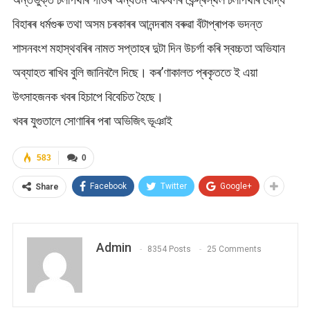
বিহাৰৰ ধৰ্মগুৰু তথা অসম চৰকাৰৰ আনন্দৰাম বৰুৱা বঁটাপ্ৰাপক ভদন্ত
শাসনবংশ মহাস্থবৰিৰ নামত সপ্তাহৰ দুটা দিন উচৰ্গা কৰি স্বচ্চতা অভিযান
অব্যাহত ৰাখিব বুলি জানিবলৈ দিছে। কৰ’ণাকালত প্ৰকৃততে ই এয়া
উৎসাহজনক খবৰ হিচাপে বিবেচিত হৈছে।
খবৰ যুগুতালে সোণাৰিৰ পৰা অভিজিৎ ভূঞাই
583
0
Facebook
Twitter
Google+
Share
Admin
8354 Posts
25 Comments