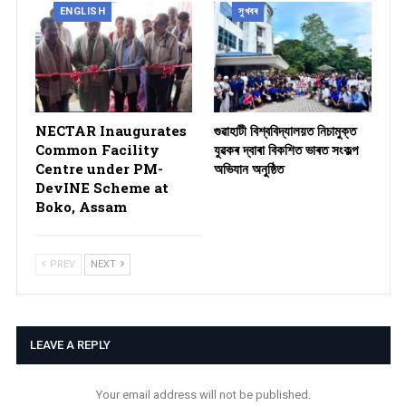
ENGLISH
সুখবৰ
NECTAR Inaugurates
গুৱাহাটী বিশ্ববিদ্যালয়ত নিচামুক্ত
Common Facility
যুৱকৰ দ্বাৰা বিকশিত ভাৰত সংকল্প
Centre under PM-
অভিযান অনুষ্ঠিত
DevINE Scheme at
Boko, Assam
PREV
NEXT
LEAVE A REPLY
Your email address will not be published.