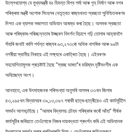
উল্লেখযোগ্য যে মুখ্যমন্ত্ৰী ডঃ হিমন্ত বিশ্ব শৰ্মা আৰু গৃহ নিৰ্মাণ আৰু নগৰ
পৰিক্ৰমা মন্ত্ৰী অশোক সিংহলৰ নেতৃত্বত ৰাজ্যখনত স্বচ্ছতা সুনিশ্চিতকৰণৰ
দিশত এক ব্যাপক সজাগতা অভিযান আৰম্ভ কৰা হৈছে। অসমক স্বচ্ছতা
আৰু পৰিষ্কাৰ-পৰিচ্ছন্নতাৰ উজ্জ্বল নিদৰ্শন হিচাপে গঢ়ি তোলাৰ আহ্বানলৈ
সঁহাৰি জনাই কালি পৰ্যন্ত ৰাজ্যৰ ৬৩,২৭৩ৰো অধিক নাগৰিক আৰু ৯৬টা
নগৰীয়া স্থানীয় নিকায়ে এই লক্ষ্যৰে একত্ৰিত হৈছে। এইধৰণৰ
সহযোগিতামূলক প্ৰচেষ্টাই হৈছে “স্বচ্ছ ভাৰত”ৰ ভৱিষ্যৎ দৃষ্টিভংগীৰ এক
অবিচ্ছেদ্য অংগ।
আনহাতে, এক উৎসাহজনক পৰিসংখ্যা অনুসৰি অসমৰ ৩৩খন জিলাৰ
৪৩,২৬৫খন বিদ্যালয়ৰ ৩৯,১৩,৩৬৭ গৰাকী ছাত্ৰ-ছাত্ৰীয়েও এই কাৰ্যসূচীলৈ
সমৰ্থন আগবঢ়াইছে। “আমাৰ বিদ্যালয় চৌহদ পৰিষ্কাৰ কৰোঁ আঁহা” শীৰ্ষক
কাৰ্যসূচীৰ জৰিয়তে তেওঁলোকে নিজৰ দায়বদ্ধতা প্ৰদৰ্শন কৰি এই অভিযানক
উৎসাহেৰে সমৰ্থন কৰাৰ প্ৰতিশ্ৰুতি দিছে। তেওঁলোকৰ জড়িতকৰণে