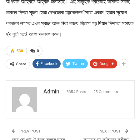
আগবাঢ়ি আহিবলৈ আহ্বান জনাইছে। এই সামূহিক প্ৰচেষ্টাই অসমক স্বচ্ছ
ভাৰতৰ দিশত সূচনা হোৱা দেশজোৰা আন্দোলনৰ সৈতে একাত্ম হোৱাৰ সুযোগ
প্ৰদানৰ লগতে এখন স্বচ্ছ আৰু নিকা ৰাজ্য হিচাপে গঢ় দিয়াৰ দিশতো সহায়ক
হ’ব বুলি তেওঁ আশা প্ৰকাশ কৰে।
530
0
Facebook
Twitter
Google+
Share
Admin
8354 Posts
25 Comments
PREV POST
NEXT POST
ঢকুৱাখনা চেইণ্ট থমাছ স্কুলত অমৃত
আয়ুস্মান ভৱ অভিযানৰ অধীনত