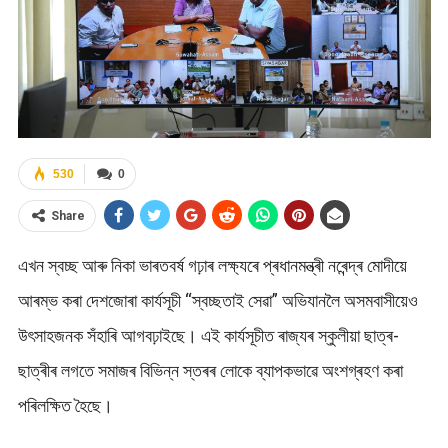
530
0
Share
এখন স্বচ্ছ আৰু নিকা ভাৰতবৰ্ষ গঢ়াৰ লক্ষ্যৰে প্ৰধানমন্ত্ৰী নৰেন্দ্ৰ মোদীয়ে
আৰম্ভ কৰা দেশজোৰা কাৰ্যসূচী “স্বচ্ছতাই সেৱা” অভিযানলৈ অসমবাসীয়েও
উৎসাহজনক সঁহাৰি আগবঢ়াইছে। এই কাৰ্যসূচীত ৰাজ্যৰ স্কুলীয়া ছাত্ৰ-
ছাত্ৰীৰ লগতে সমাজৰ বিভিন্ন স্তৰৰ লোকে ব্যাপকভাৱে অংশগ্ৰহণ কৰা
পৰিলক্ষিত হৈছে।