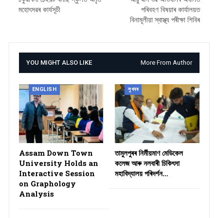
মহোৎসৱৰ কাৰ্যসূচী
পৰিবহণ বিষয়াৰ কাৰ্যালয়ত
বিনামূলীয়া স্বাস্থ্য পৰীক্ষা শিবিৰ
YOU MIGHT ALSO LIKE
More From Author
ENGLISH
সুখবৰ
Assam Down Town
তামুলপুৰৰ নিৰ্মীয়মাণ মেডিকেল
University Holds an
কলেজ আৰু নলবাৰী চিকিৎসা
Interactive Session
মহাবিদ্যালয় পৰিদৰ্শন…
on Graphology
Analysis