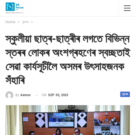
Home
সুখবৰ
স্কুলীয়া ছাত্ৰ-ছাত্ৰীৰ লগতে বিভিন্ন
স্তৰৰ লোকৰ অংশগ্ৰহণেৰ স্বচ্ছতাই
সেৱা কাৰ্যসূচীলৈ অসমৰ উৎসাহজনক
সঁহাৰি
সুখবৰ
ON
SEP 30, 2023
By
Admin