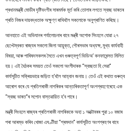
প্ৰধানমন্ত্ৰী মোডীৰ দৃষ্টিভংগীৰ সাৰমৰ্মক মূৰ্ত কৰি তোলাৰ লগতে স্বচ্ছ ভাৰতৰ
প্ৰতি নিজৰ দায়বদ্ধতাক অক্ষুণ্ণ ৰাখিবলৈ সকলোকে অনুপ্ৰাণিত কৰিছে।
আনহাতে এই অভিযানৰ পৰ্যালোচনাৰ বাবে মন্ত্ৰী অশোক সিংহলে যোৱা ২৭
ছেপ্টেম্বৰত ৰাজ্যৰ সকলো জিলা আয়ুক্ত, পৌৰসভাৰ অধ্যক্ষ, মুখ্য কাৰ্যবাহী
বিষয়া, আৰু পাৰিষদসকলৰ সৈতে এখন গুৰুত্বপূৰ্ণ ভিডিঅ’ কনফাৰেন্সত মিলিত
হয়। এই বৈঠকৰ সময়ত তেওঁ সকলো অংশীদাৰক “স্বচ্ছতা হি সেৱা”
কাৰ্যসূচীত সক্ৰিয়ভাৱে জড়িত হ’বলৈ আহ্বান জনায়। তেওঁ এই কথাত গুৰুত্ব
আৰোপ কৰে যে প্ৰতিগৰাকী নাগৰিকৰ আন্তৰিকতাপূৰ্ণ অংশগ্ৰহণেৰেহে এক
“স্বচ্ছ ভাৰত”ৰ সপোন বাস্তৱায়িত হ’ব পাৰে।
মন্ত্ৰী সিংহলে ৰাজ্যৰ প্ৰতিগৰাকী নাগৰিককে অহা ১ অক্টোবৰৰ পুৱা ১০ বজাৰ
পৰা আৰম্ভ কৰিব খোজা এঘণ্টীয়া “শ্ৰমদান” কাৰ্যসূচীত অংশগ্ৰহণৰ বাবে