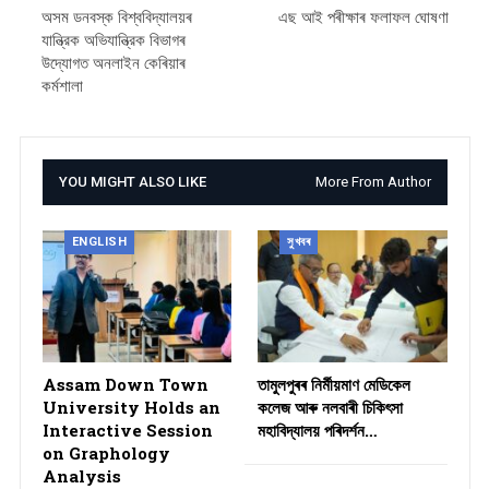
অসম ডনবস্ক বিশ্ববিদ্যালয়ৰ
এছ আই পৰীক্ষাৰ ফলাফল ঘোষণা
যান্ত্রিক অভিযান্ত্রিক বিভাগৰ
উদ্যোগত অনলাইন কেৰিয়াৰ
কৰ্মশালা
YOU MIGHT ALSO LIKE
More From Author
ENGLISH
সুখবৰ
Assam Down Town
তামুলপুৰৰ নিৰ্মীয়মাণ মেডিকেল
University Holds an
কলেজ আৰু নলবাৰী চিকিৎসা
Interactive Session
মহাবিদ্যালয় পৰিদৰ্শন…
on Graphology
Analysis