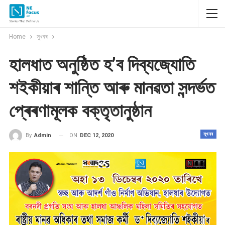
Home
সুখবৰ
হালধাত অনুষ্ঠিত হ’ব দিব্যজ্যোতি
শইকীয়াৰ শান্তি আৰু মানৱতা সন্দৰ্ভত
প্ৰেৰণামূলক বক্তৃতানুষ্ঠান
সুখবৰ
ON
DEC 12, 2020
By
Admin