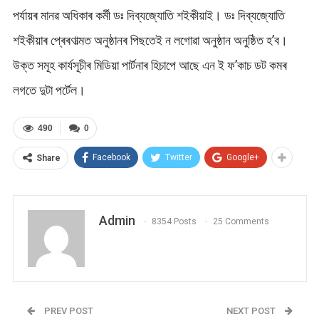
পৰ্যায়ৰ মানৱ অধিকাৰ কৰ্মী ডঃ দিব্যজ্যোতি শইকীয়াই। ডঃ দিব্যজ্যোতি
শইকীয়াৰ প্ৰেৰণাত্মত অনুষ্ঠানৰ পিছতেই ন লগোৱা অনুষ্ঠান অনুষ্ঠিত হ’ব।
উক্ত সমূহ কাৰ্যসূচীৰ মিডিয়া পাৰ্টনাৰ হিচাপে আছে এন ই ফ’কাচ ডট কমৰ
লগতে দুটা পৰ্টেল।
490
0
Facebook
Twitter
Google+
Share
Admin
8354 Posts
25 Comments
PREV POST
NEXT POST