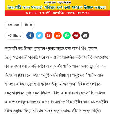
490
0
Share
অহাকালি দৰং জিলাৰ পুৰস্কাৰ প্ৰাপ্ত স্বচ্ছ তথা আদৰ্শ গাঁও হালধাৰ
উদ্যোগত বৰনদী প্ৰগতি সংঘ আৰু হালধা আঞ্চলিক মহিলা সমিতিৰ সহযোগত
পুৱা ৬ বজাৰ পৰা চাফাই কৰ্মৰে আৰম্ভ হ’ব শান্তি আৰু মানৱতা সন্দৰ্ভত এক
বিশেষ অনুষ্ঠান।১০ বজাত অনুষ্ঠিত হ’বলগীয়া মূল অনুষ্ঠানত “শান্তি আৰু
মানৱতা অবিহনে দেশ তথা সমাজৰ উন্নয়ন অসম্ভৱ” শীৰ্ষক প্ৰেৰণাত্মত
বক্তৃতানুষ্ঠানত মুখ্য বক্তা হিচাপে শান্তি আৰু মানৱতা সন্দৰ্ভত বিশ্লেণাত্মক
আৰু প্ৰেৰণামূলক বক্তব্য আগবঢ়াব অৰ্ধ শতাধিক ৰাষ্ট্ৰীয় আৰু আন্তৰাষ্ট্ৰীয়
বঁটাৰে বিভূষিত বিশ্ব সংবিধান সংসদ সন্থাৰ আন্তৰ্জাতিক সদস্য, ৰাষ্ট্ৰীয়