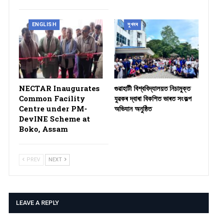
ENGLISH
সুখবৰ
NECTAR Inaugurates
গুৱাহাটী বিশ্ববিদ্যালয়ত নিচামুক্ত
Common Facility
যুৱকৰ দ্বাৰা বিকশিত ভাৰত সংকল্প
Centre under PM-
অভিযান অনুষ্ঠিত
DevINE Scheme at
Boko, Assam
PREV
NEXT
LEAVE A REPLY