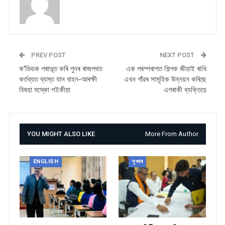
PREV POST
NEXT POST
ক’ভিডক পৰাভূত কৰি পুনৰ ৰাজপথত
এক পৰম্পৰাগত শিল্পক জীয়াই ৰাখি
কৰ্তব্যত ব্যস্ত যান বাহন-আৰক্ষী
এখন গাঁৱৰ সামূহিক উন্নয়ন কৰিছে
বিষয়া মস্কো শইকীয়া
এগৰাকী ব্যক্তিয়ে
YOU MIGHT ALSO LIKE
More From Author
ENGLISH
সুখবৰ