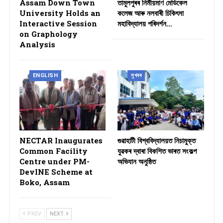
Assam Down Town
তামুলপুৰৰ নিৰ্মীয়মাণ মেডিকেল
University Holds an
কলেজ আৰু নলবাৰী চিকিৎসা
Interactive Session
মহাবিদ্যালয় পৰিদৰ্শন…
on Graphology
Analysis
ENGLISH
সুখবৰ
NECTAR Inaugurates
গুৱাহাটী বিশ্ববিদ্যালয়ত নিচামুক্ত
Common Facility
যুৱকৰ দ্বাৰা বিকশিত ভাৰত সংকল্প
Centre under PM-
অভিযান অনুষ্ঠিত
DevINE Scheme at
Boko, Assam
PREV
NEXT