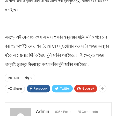
উল্লেখ কৰা অনুসৰি অহা আগষ্ট মাহৰ পৰা ছবিগৃহসমূহ খোলাৰ বাবে আবেদন
জনাইছে ৷
অৱশ্যে এই ক্ষেত্ৰত তথ্য আৰু সম্প্ৰচাৰ মন্ত্ৰালয়ৰ সচিব অমিত খাৰে ১ ৰ
পৰা ৩১ আগষ্টলৈকে দেশৰ চিনেমা হল সমূহ খোলাৰ বাবে সচিব অজয় ভাল্লাৰ
স’তে আলোচনাত মিলিত হৈছে বুলি জানিব পৰা গৈছে ৷ এই ক্ষেত্ৰত অজয়
ভাল্লাই চূড়ান্ত সিদ্ধান্ত গ্ৰহণ কৰিব বুলি জানিব পৰা গৈছে ৷
485
0
Facebook
Twitter
Google+
Share
Admin
8354 Posts
25 Comments