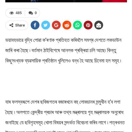
485
0
Share
ভয়াবহভাৱে বৃদ্ধি পোৱা ক’ৰণাক প্ৰতিহত কৰিবলৈ সমগ্ৰ দেশতে লকডাউন
জাৰি কৰা হৈছে ৷ বৰ্তমান ঠাইবিশেষে আনলক প্ৰক্ৰিয়া চলি আছে৷ কিন্তু
কিছুসংখ্যক ব্যৱসায়িক প্ৰতিষ্ঠান খুলিলেও বন্ধ হৈ আছে চিনেমা হল সমূহ ৷
যাৰ ফলস্বৰূপে দেশৰ ছবিজগতৰ বজাৰখনে বহু লোকচানৰ সন্মুখীন হ’ব লগা
হৈছে ৷ অলপতে কেন্দ্ৰীয় প্ৰচাৰ আৰু তথ্য মন্ত্ৰালয়ে গৃহ মন্ত্ৰালয়ক অনুৰোধ
জনাইছে যে ছবিগৃহসমূহ খোলা বিষয়ৰ সন্দৰ্ভত বিবেচনা কৰিব লাগে ৷ পত্ৰখনত