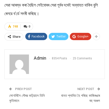
সেৱা আৰম্ভ কৰা হৈছিল সেইবোৰৰ সেৱা পূৰ্বৰ দৰেই অব্যাহত থাকিব বুলি
ৰেলৱে ব’ৰ্ডে সদৰী কৰিছে।
748
0
Facebook
Twitter
Google+
Share
Admin
8354 Posts
25 Comments
PREV POST
NEXT POST
সোণাৰিলৈ গৌৰৱ কঢ়িয়ালে তিনি
বানত প্লাবিত হৈ পৰিছে কাজিৰঙাৰ
কৃতিমানে
বহু অঞ্চল