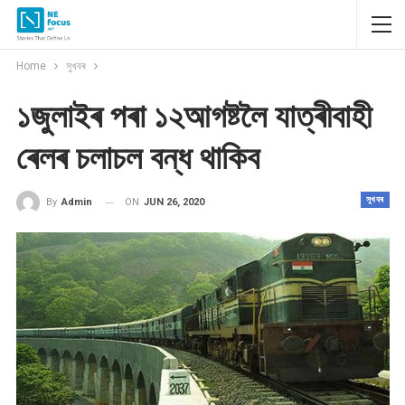
Home
সুখবৰ
১জুলাইৰ পৰা ১২আগষ্টলৈ যাত্ৰীবাহী
ৰেলৰ চলাচল বন্ধ থাকিব
সুখবৰ
ON
JUN 26, 2020
By
Admin