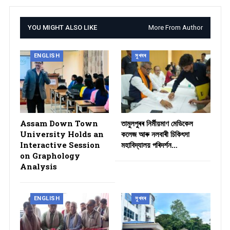
YOU MIGHT ALSO LIKE
More From Author
ENGLISH
সুখবৰ
Assam Down Town
তামুলপুৰৰ নিৰ্মীয়মাণ মেডিকেল
University Holds an
কলেজ আৰু নলবাৰী চিকিৎসা
Interactive Session
মহাবিদ্যালয় পৰিদৰ্শন…
on Graphology
Analysis
ENGLISH
সুখবৰ