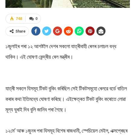
748
0
Share
১জুলাইৰ পৰা ১২ আগষ্টলৈ দেশৰ সকলো যাত্ৰীবাহী ৰেলৰ চলাচল বন্ধ
থাকিব। এই ঘোষণা কেন্দ্ৰীয় ৰেল মন্ত্ৰীৰ।
যাত্ৰী সকলে যিসমূহ টিকট বুকিং কৰিছিল সেই টিকটসমূহো ৰেলৱে বৰ্ডে বাতিল
কৰাৰ কথা ইতিমধ্যে ঘোষণা কৰিছে। এইক্ষেত্ৰত টিকট বুকিং কৰোতে লোৱা
মূল্য ঘুৰাই দিব বুলি জানিব পৰা গৈছে।
১২মে’ আৰু ১জুনৰ পৰা যিসমূহ বিশেষ ৰাজধানী, স্পেচিয়েল মেইল, এক্সপ্ৰেছৰ