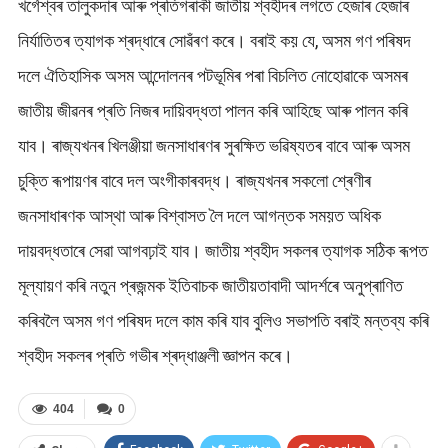
খৰ্গেশ্বৰ তালুকদাৰ আৰু প্ৰতিগৰাকী জাতীয় শ্বহীদৰ লগতে হেজাৰ হেজাৰ
নিৰ্যাতিতৰ ত্যাগক শ্ৰদ্ধাৰে সোৱঁৰণ কৰে। বৰাই কয় যে, অসম গণ পৰিষদ
দলে ঐতিহাসিক অসম আন্দোলনৰ পটভূমিৰ পৰা বিচলিত নোহোৱাকে অসমৰ
জাতীয় জীৱনৰ প্ৰতি নিজৰ দায়িবদ্ধতা পালন কৰি আহিছে আৰু পালন কৰি
যাব। ৰাজ্যখনৰ খিলঞ্জীয়া জনসাধাৰণৰ সুৰক্ষিত ভৱিষ্যতৰ বাবে আৰু অসম
চুক্তি ৰূপায়ণৰ বাবে দল অংগীকাৰবদ্ধ। ৰাজ্যখনৰ সকলো শ্ৰেণীৰ
জনসাধাৰণক আস্থা আৰু বিশ্বাসত লৈ দলে আগন্তক সময়ত অধিক
দায়বদ্ধতাৰে সেৱা আগবঢ়াই যাব। জাতীয় শ্বহীদ সকলৰ ত্যাগক সঠিক ৰূপত
মূল্যায়ণ কৰি নতুন প্ৰজন্মক ইতিবাচক জাতীয়তাবাদী আদৰ্শৰে অনুপ্ৰাণিত
কৰিবলৈ অসম গণ পৰিষদ দলে কাম কৰি যাব বুলিও সভাপতি বৰাই মন্তব্য কৰি
শ্বহীদ সকলৰ প্ৰতি গভীৰ শ্ৰদ্ধাঞ্জলী জ্ঞাপন কৰে।
404
0