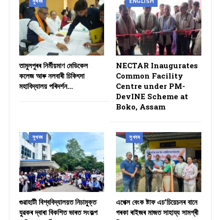
সুখবৰ
ENGLISH
তামুলপুৰৰ নিৰ্মীয়মাণ মেডিকেল
NECTAR Inaugurates
কলেজ আৰু নলবাৰী চিকিৎসা
Common Facility
মহাবিদ্যালয় পৰিদৰ্শন…
Centre under PM-
DevINE Scheme at
Boko, Assam
সুখবৰ
সুখবৰ
গুৱাহাটী বিশ্ববিদ্যালয়ত নিচামুক্ত
​এপেক্স বেংক ষ্টাফ এচ’চিয়েচনৰ বানে
যুৱকৰ দ্বাৰা বিকশিত ভাৰত সংকল্প
গৰকা ৰাইজৰ মাজত সাহায্য সামগ্ৰী