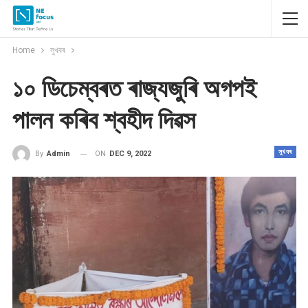
Home
সুখবৰ
১০ ডিচেম্বৰত ৰাজ্যজুৰি অগপই
পালন কৰিব শ্বহীদ দিৱস
সুখবৰ
ON
DEC 9, 2022
By
Admin