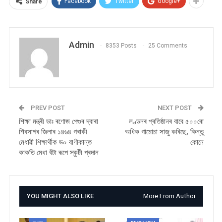
Facebook
Twitter
Google+
Share
Admin
8353 Posts
25 Comments
PREV POST
NEXT POST
শিক্ষা মন্ত্ৰী ডাঃ ৰণোজ পেগুৰ দ্বাৰা
লণ্ডনৰ প্ৰতিষ্ঠানৰ বাবে ৫০০ৰো
শিবসাগৰ জিলাৰ ১৪৬৪ গৰাকী
অধিক গামোচা সাজু কৰিছে, কিন্তু
মেধাৱী শিক্ষাৰ্থীক ড০ বাণীকান্ত
কোনে
কাকতি মেধা বঁটা ৰূপে স্কুটী প্ৰদান
YOU MIGHT ALSO LIKE
More From Author