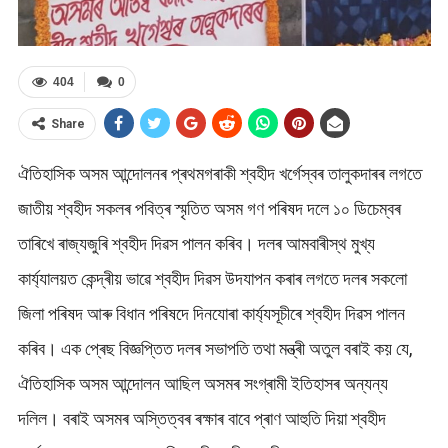
404
0
Share
ঐতিহাসিক অসম আন্দোলনৰ প্ৰথমগৰাকী শ্বহীদ খৰ্গেস্বৰ তালুকদাৰৰ লগতে
জাতীয় শ্বহীদ সকলৰ পবিত্ৰ স্মৃতিত অসম গণ পৰিষদ দলে ১০ ডিচেম্বৰ
তাৰিখে ৰাজ্যজুৰি শ্বহীদ দিৱস পালন কৰিব। দলৰ আমবাৰীস্থ মুখ্য
কাৰ্য্যালয়ত কেন্দ্ৰীয় ভাৱে শ্বহীদ দিৱস উদযাপন কৰাৰ লগতে দলৰ সকলো
জিলা পৰিষদ আৰু বিধান পৰিষদে দিনযোৰা কাৰ্য্যসূচীৰে শ্বহীদ দিৱস পালন
কৰিব। এক প্ৰেছ বিজ্ঞপ্তিত দলৰ সভাপতি তথা মন্ত্ৰী অতুল বৰাই কয় যে,
ঐতিহাসিক অসম আন্দোলন আছিল অসমৰ সংগ্ৰামী ইতিহাসৰ অন্যন্য
দলিল। বৰাই অসমৰ অস্তিত্বৰ ৰক্ষাৰ বাবে প্ৰাণ আহুতি দিয়া শ্বহীদ