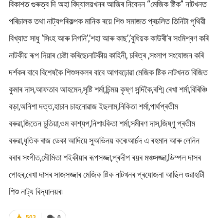
বিকাশত গুৰুত্ব দি অহা বিদ্যালয়খনৰ আজিৰ নিবেদন “মেজিক ষ্টিক” নাটখনত
পৰিচালক তথা নাট্যপৰিকল্পক মানিক ৰয়ে শিশু সমাজত প্ৰচলিত তিনিটা পৃথিৱী
বিখ্যাত সাধু ‘সিংহ আৰু নিগনি’,’শহা আৰু কাছ’,’বুধিয়ক কাউৰী’ৰ সংমিশ্ৰণ কৰি
নাটকীয় ৰূপ দিয়াৰ চেষ্টা কৰিছে৷নাটকীয় কাহিনী, চৰিত্ৰ ,সংলাপ সংযোজন কৰি
দৰ্শকৰ বাবে বিশেষকৈ শিশুসকলৰ বাবে আগবঢ়োৱা মেজিক ষ্টিক নাটখনত বিজিত
কুমাৰ দাস,আফতাব আহমেদ,সৃষ্টি শৰ্মা,চিন্ময় কৃষ্ণ সন্দিকৈ,ৰশ্মি ৰেখা শৰ্মা,বিৰিঞ্চি
বড়া,অনিশা দত্ত,হাচান চাহনোৱাজ ইছলাম,নিকিতা শৰ্মা,পাৰ্থপ্ৰতীম
বৰুৱা,জিতেন চুতিয়া,ওম কাশ্যপ,নিশাংকিতা শৰ্মা,সমীৰণ দাস,জিষ্ণু প্ৰতীম
বৰুৱা,ধৃতিক ৰাজ ডেকা আদিয়ে সুঅভিনয় কৰে৷আৰ্চদ এ ৰহমান আৰু লেনিন
বৰাৰ সংগীত,মৌমিতা শইকীয়াৰ ৰূপসজ্জা,প্ৰদীপ ৰয়ৰ মঞ্চসজ্জা,ডিম্পল দাসৰ
পোহৰ,ৰেখা দাসৰ সাজসজ্জাৰ মেজিক ষ্টিক নাটখনৰ প্ৰযোজনা আছিল গুৱাহাটী
শিশু নাট্য বিদ্যালয়ৰ৷
503
0