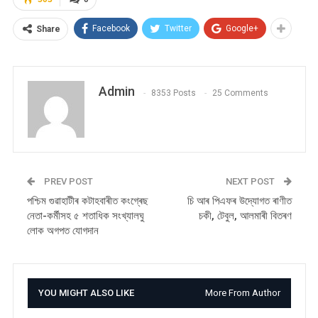
Facebook
Twitter
Google+
Share
Admin
8353 Posts
25 Comments
PREV POST
NEXT POST
পশ্চিম গুৱাহাটীৰ কটাহবাৰীত কংগ্ৰেছ
চি আৰ পিএফৰ উদ্যোগত ৰাণীত
নেতা-কর্মীসহ ৫ শতাধিক সংখ্যালঘু
চকী, টেবুল, আলমাৰী বিতৰণ
লোক অগপত যোগদান
YOU MIGHT ALSO LIKE
More From Author