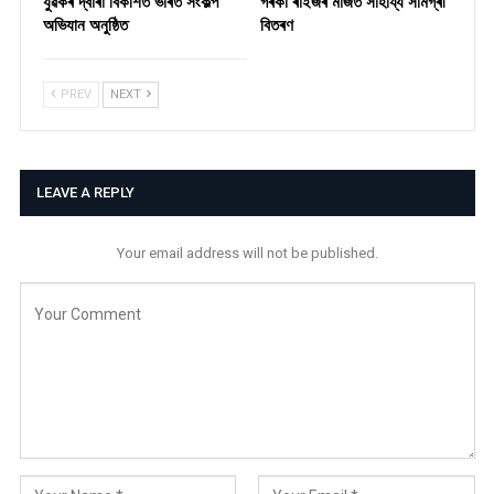
যুৱকৰ দ্বাৰা বিকশিত ভাৰত সংকল্প
গৰকা ৰাইজৰ মাজত সাহায্য সামগ্ৰী
অভিযান অনুষ্ঠিত
বিতৰণ ​
PREV
NEXT
LEAVE A REPLY
Your email address will not be published.