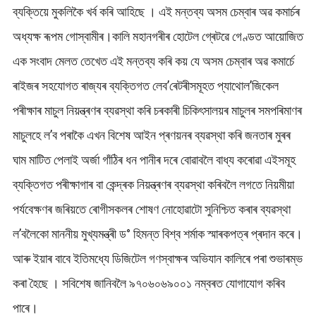
ব্যক্তিয়ে মুকলিকৈ খৰ্ব কৰি আহিছে । এই মন্তব্য অসম চেম্বাৰ অৱ কমাৰ্চৰ
অধ্যক্ষ ৰূপম গোস্বামীৰ।কালি মহানগৰীৰ হোটেল গ্ৰেটৱে গেণ্ডত আয়োজিত
এক সংবাদ মেলত তেখেত এই মন্তব্য কৰি কয় যে অসম চেম্বাৰ অৱ কমাৰ্চে
ৰাইজৰ সহযোগত ৰাজ্যৰ ব্যক্তিগত লেব’ৰেটৰীসমূহত প্যাথোল’জিকেল
পৰীক্ষাৰ মাচুল নিয়ন্ত্ৰণৰ ব্যৱস্থা কৰি চৰকাৰী চিকিৎসালয়ৰ মাচুলৰ সমপৰিমাণৰ
মাচুলহে ল’ব পৰাকৈ এখন বিশেষ আইন প্ৰণয়নৰ ব্যৱস্থা কৰি জনতাৰ মুৰৰ
ঘাম মাটিত পেলাই অৰ্জা গাঁ‌ঠিৰ ধন পানীৰ দৰে বোৱাবলৈ বাধ্য কৰোৱা এইসমূহ
ব্যক্তিগত পৰীক্ষাগাৰ বা কেন্দ্ৰক নিয়ন্ত্ৰণৰ ব্যৱস্থা কৰিবলৈ লগতে নিয়মীয়া
পৰ্যবেক্ষণৰ জৰিয়তে ৰোগীসকলৰ শোষণ নোহোৱাটো সুনিশ্চিত কৰাৰ ব্যৱস্থা
ল’বলৈকো মাননীয় মুখ্যমন্ত্ৰী ড° হিমন্ত বিশ্ব শৰ্মাক স্মাৰকপত্ৰ প্ৰদান কৰে।
আৰু ইয়াৰ বাবে ইতিমধ্যে ডিজিটেল গণস্বাক্ষৰ অভিযান কালিৰে পৰা শুভাৰম্ভ
কৰা হৈছে । সবিশেষ জানিবলৈ ৯৭০৬০৬৯০০১ নম্বৰত যোগাযোগ কৰিব
পাৰে।