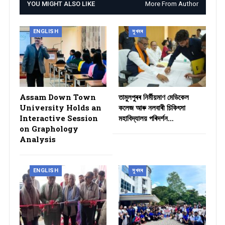
YOU MIGHT ALSO LIKE
More From Author
ENGLISH
সুখবৰ
Assam Down Town
তামুলপুৰৰ নিৰ্মীয়মাণ মেডিকেল
University Holds an
কলেজ আৰু নলবাৰী চিকিৎসা
Interactive Session
মহাবিদ্যালয় পৰিদৰ্শন…
on Graphology
Analysis
ENGLISH
সুখবৰ