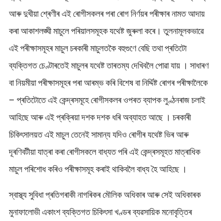
আৰু দুখীয়া শ্ৰেণীৰ এই ৰোগীসকলৰ পৰা ৰোগ নিৰ্ণয়ৰ পৰীক্ষাৰ নামত আদায়
কৰা আকাশলঙ্ঘী মাচুলে পৰিয়ালসমূহক যথেষ্ট জুৰুলা কৰে। তুলনামূলকভাৱে
এই পৰীক্ষাসমূহৰ মাচুল চৰকাৰী মাচুলতকৈ বহুগুণে বেছি তথা প্ৰতিটো
ব্যক্তিগত চেণ্টাৰতেই মাচুলৰ যথেষ্ট তাৰতম্য দেখিবলৈ পোৱা যায় । সাধাৰণ
বা নিয়মীয়া পৰীক্ষাসমূহৰ পৰা আৰম্ভ কৰি বিশেষ বা নিৰ্দ্দিষ্ট ৰোগৰ পৰীক্ষালৈকে
– প্ৰতিটোতে এই কেন্দ্ৰসমূহে ৰোগীসকলৰ ওপৰত ব্যাপক লুণ্ঠনৰাজ চলাই
আহিছে আৰু এই প্ৰক্ৰিয়া দশক দশক ধৰি অব্যাহত আছে । চৰকাৰী
চিকিৎসালয়ত এই মাচুল তেনেই সামান্য যদিও ৰোগীৰ যথেষ্ট ভিৰ আৰু
দূৰণিবটীয়া যাত্ৰা কৰা ৰোগীসকলে বাধ্যত পৰি এই কেন্দ্ৰসমূহত মাত্ৰাধিক
মাচুল পৰিশোধ কৰিও পৰীক্ষাসমূহ কৰাই থাকিবলৈ বাধ্য হৈ আহিছে ।
স্বাস্থ্য সুবিধা প্ৰতিগৰাকী নাগৰিকৰ মৌলিক অধিকাৰ আৰু সেই অধিকাৰক
মুনাফালোভী একাংশ ব্যক্তিগত চিকিৎসা খণ্ডৰ ব্যৱসায়িক মনোবৃত্তিৰ