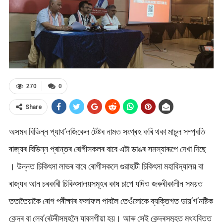
270
0
Share
অসমৰ বিভিন্ন প্যাথ’লজিকেল টেষ্টৰ নামত সংগ্ৰহ কৰি থকা মাচুল সম্প্ৰতি
ৰাজ্যৰ বিভিন্ন প্ৰান্তৰ ৰোগীসকলৰ বাবে এটা ডাঙৰ সমস্যাৰূপে দেখা দিছে
। উন্নত চিকিৎসা লাভৰ বাবে ৰোগীসকলে গুৱাহাটী চিকিৎসা মহাবিদ্যালয় বা
ৰাজ্যৰ আন চৰকাৰী চিকিৎসালয়সমূহৰ কাষ চাপে যদিও জৰুৰীকালীন সময়ত
ততাতৈয়াকৈ ৰোগ পৰীক্ষাৰ ফলাফল পাবলৈ তেওঁলোকে ব্যক্তিগত ডায়’গ’নষ্টিক
কেন্দ্ৰ বা লেব’ৰেটৰীসমূহলৈ যাবলগীয়া হয়। আৰু সেই কেন্দ্ৰসমূহত মধ্যবিত্ত