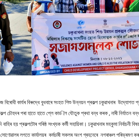
্ন সমাজ বিৰোধী কাৰ্যৰ বিৰুদ্ধে বুধবাৰে সংহত শিশু উন্নয়ন প্ৰকল্প ঢকুৱাখনাৰ উদ্য
ৌহদৰ পৰা হাতে হাতে প্লে কাৰ্ড লৈ যৌতুক প্ৰথা বন্ধ কৰক , নাৰী নিৰ্যাতন বন্ধ ক
াহিৰ হয় প্ৰকল্পটোৰ গৰিষ্ঠ সংখ্যক কৰ্মী সহায়িকা। ঢকুৱাখনাৰ মহকুমা নিৰ্বাচনী বিষ
 সোণোৱালৰ লগতে কাৰ্যালয়ৰ কৰ্মচাৰী সকলৰ অংশ গ্ৰহনেৰে নগৰাঞ্চল পৰিভ্ৰমণ কৰা