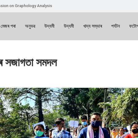
sion on Graphology Analysis
 মেজৰ পৰা
অনুভৱ
উদ্যমী
উদ্যমী
খাদ্য সম্ভাৰ
পৰ্যটন
ফটোগ
কাৰ সজাগতা সমদল