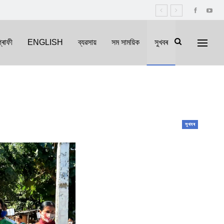
্ৰাফী
ENGLISH
ব্যৱসায়
সম সাময়িক
সুখবৰ
সুখবৰ