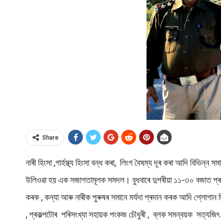
Share
নাৰী হিংসা ,গাৰ্হস্থ্য হিংসা বন্ধ কৰা, লিংগ বৈষম্য দূৰ কৰা আদি বিভিন
উলিওৱা হয় এক সজাগতামূলক সমদল। বুধবাৰে দুপৰীয়া ১১-৩০ বজাত প্ৰকল্প চ
কৰক , কন্যা আৰু নাৰীক পুৰুষৰ সমানে মৰ্যদা প্ৰদান কৰক আদি শ্লোগান দি ব
, প্ৰকল্পটোৰ পৰিসংখ্যা সহায়ক পংকজ চৌধুৰী , ব্লক সমন্বয়ক সত্যজিৎ