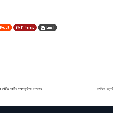
ReddIt
Pinterest
Email
 বাৰ্ষিক জাতীয় সাংস্কৃতিক সমাৰোহ
নগাঁৱৰ এইচডিএ