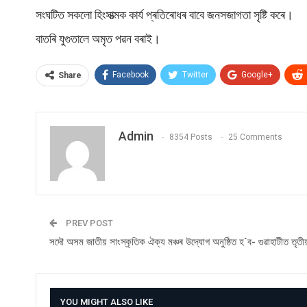
সংঘটিত সকলো হিংসাত্মক কাৰ্য প্ৰতিৰোধৰ বাবে জনসজাগতা সৃষ্টি কৰে।
বাতৰি যুগুতালে অমৃত পৱন বৰাই।
Facebook
Twitter
Google+
Share
Admin
8354 Posts
25 Comments
PREV POST
সদৌ অসম জাতীয় সাংস্কৃতিক ঐক্য মঞ্চৰ উদ্যোগ অনুষ্ঠিত হ`ব- গুৱাহাটীত তৃতীয়
YOU MIGHT ALSO LIKE