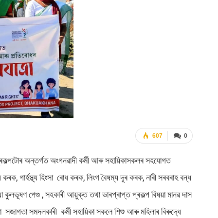
607
0
োগত প্ৰকল্পটোৰ অন্তৰ্গত অংগনৱাদী কৰ্মী আৰু সহায়িকাসকলৰ সহযোগত
ৰক, গাৰ্হস্থ্য হিংসা ৰোধ কৰক, লিংগ বৈষম্য দূৰ কৰক, নাৰী সৰবৰাহ বন্ধ
য়া কুলভূষণ পেগু , সহকাৰী আয়ুক্ত তথা ভাৰপ্ৰাপ্ত প্ৰকল্প বিষয়া মানৱ দাস
 সজাগতা সমদলকাৰী কৰ্মী সহায়িকা সকলে শিশু আৰু মহিলাৰ বিৰুদ্ধে