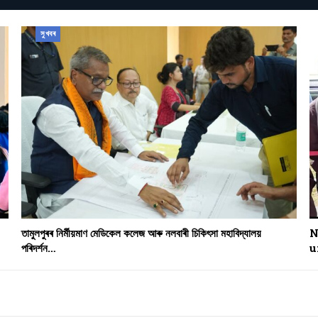
সুখবৰ
তামুলপুৰৰ নিৰ্মীয়মাণ মেডিকেল কলেজ আৰু নলবাৰী চিকিৎসা মহাবিদ্যালয়
N
পৰিদৰ্শন…
u