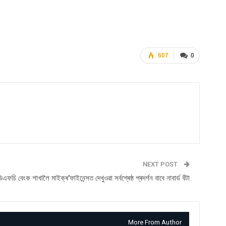
607
0
NEXT POST
ফচি বেংক শাখালৈ মাইক্ৰ’ফাইনেন্সত দেখুওৱা সৰ্বশ্ৰেষ্ঠ প্ৰদৰ্শন বাবে নাবাৰ্ড বঁটা
More From Author