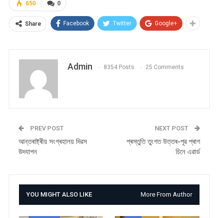
650
0
Facebook
Twitter
Google+
Share
Admin
8354 Posts
25 Comments
PREV POST
NEXT POST
আন্তৰাষ্ট্ৰীয় সংগ্ৰহালয় দিৱস
প্ৰস্তুতি তুংগত উত্তৰ-পূৱ প্ৰাগ
উদযাপন
চিনে এৱাৰ্ড
YOU MIGHT ALSO LIKE
More From Author