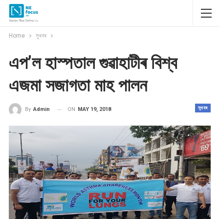
Home
সুখবৰ
এপ’ল হাস্পতাল গুৱাহাটীৰ বিশ্ব
এজমা সজাগতা মাহ পালন
সুখবৰ
ON
MAY 19, 2018
By
Admin