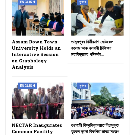
ENGLISH
সুখবৰ
Assam Down Town
তামুলপুৰৰ নিৰ্মীয়মাণ মেডিকেল
University Holds an
কলেজ আৰু নলবাৰী চিকিৎসা
Interactive Session
মহাবিদ্যালয় পৰিদৰ্শন…
on Graphology
Analysis
ENGLISH
সুখবৰ
NECTAR Inaugurates
গুৱাহাটী বিশ্ববিদ্যালয়ত নিচামুক্ত
Common Facility
যুৱকৰ দ্বাৰা বিকশিত ভাৰত সংকল্প