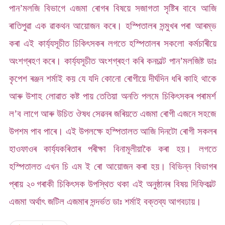
পান’মলজি বিভাগে এজমা ৰোগৰ বিষয়ে সজাগতা সৃষ্টিৰ বাবে আজি
ৰাতিপুৱা এক ৱাকথন আয়োজন কৰে। হস্পিতালৰ সন্মুখৰ পৰা আৰম্ভ
কৰা এই কাৰ্য্যসূচীত চিকিৎসকৰ লগতে হস্পিতালৰ সকলো কৰ্মচাৰীয়ে
অংশগ্ৰহণ কৰে। কাৰ্য্যসূচীত অংশগ্ৰহণ কৰি কনচাল্ট পান’মলজিষ্ট ডাঃ
কৃপেশ ৰঞ্জন শৰ্মাই কয় যে যদি কোনো ৰোগীয়ে দীৰ্ঘদিন ধৰি কাহি থাকে
আৰু উশাহ লোৱাত কষ্ট পায় তেতিয়া অনতি পলমে চিকিৎসকৰ পৰামৰ্শ
ল’ব লাগে আৰু উচিত ঔষধ সেৱনৰ জৰিয়তে এজমা ৰোগী এজনে সহজে
উপশম পাব পাৰে।
এই উপলক্ষে হস্পিতালত আজি দিনটো ৰোগী সকলৰ
হাওফাওৰ কাৰ্য্যকৰিতাৰ পৰীক্ষা বিনামূলীয়াকৈ কৰা হয়। লগতে
হস্পিতালত এখন চি এম ই ৰো আয়োজন কৰা হয়। বিভিন্ন বিভাগৰ
প্ৰায় ২৹ গৰাকী চিকিৎসক উপস্থিত থকা এই অনুষ্ঠানৰ বিষয় দিফিকাল্ট
এজমা অৰ্থাৎ জটিল এজমাৰ সন্দৰ্ভত ডাঃ শৰ্মাই বক্তব্য আগবঢায়।