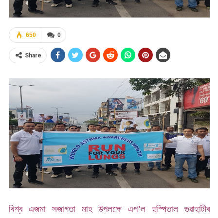
650
0
Share
বিশ্ব এজমা সজাগতা মাহ উপলক্ষে এপ’ল হস্পিতাল গুৱাহাটীৰ