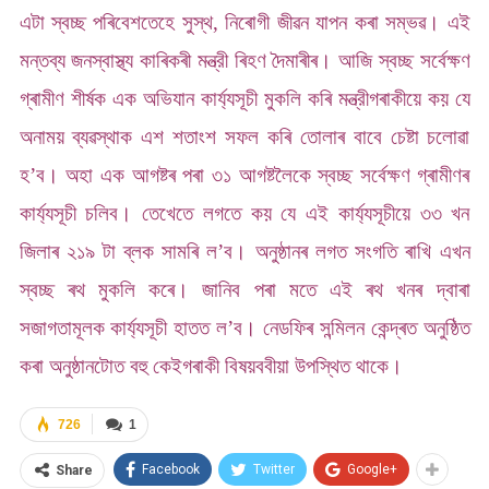
এটা স্বচ্ছ পৰিবেশতেহে সুস্থ, নিৰোগী জীৱন যাপন কৰা সম্ভৱ। এই
মন্তব্য জনস্বাস্থ্য কাৰিকৰী মন্ত্রী ৰিহণ দৈমাৰীৰ। আজি স্বচ্ছ সৰ্বেক্ষণ
গ্ৰামীণ শীৰ্ষক এক অভিযান কাৰ্য্যসূচী মুকলি কৰি মন্ত্রীগৰাকীয়ে কয় যে
অনাময় ব্যৱস্থাক এশ শতাংশ সফল কৰি তোলাৰ বাবে চেষ্টা চলোৱা
হ’ব। অহা এক আগষ্টৰ পৰা ৩১ আগষ্টলৈকে স্বচ্ছ সৰ্বেক্ষণ গ্ৰামীণৰ
কাৰ্য্যসূচী চলিব। তেখেতে লগতে কয় যে এই কাৰ্য্যসূচীয়ে ৩৩ খন
জিলাৰ ২১৯ টা ব্লক সামৰি ল’ব। অনুষ্ঠানৰ লগত সংগতি ৰাখি এখন
স্বচ্ছ ৰথ মুকলি কৰে। জানিব পৰা মতে এই ৰথ খনৰ দ্বাৰা
সজাগতামূলক কাৰ্য্যসূচী হাতত ল’ব। নেডফিৰ সন্মিলন কেন্দ্ৰত অনুষ্ঠিত
কৰা অনুষ্ঠানটোত বহু কেইগৰাকী বিষয়ববীয়া উপস্থিত থাকে।
726
1
Facebook
Twitter
Google+
Share