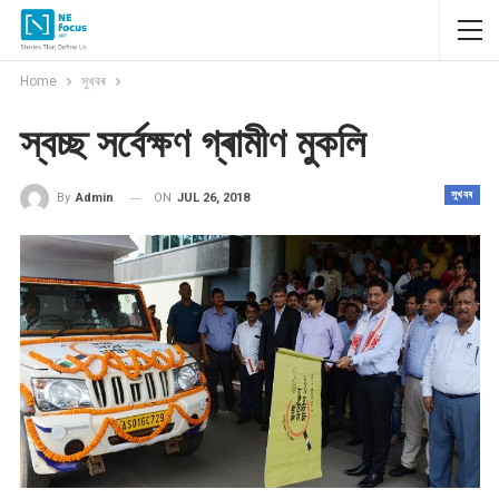
Home
সুখবৰ
স্বচ্ছ সৰ্বেক্ষণ গ্ৰামীণ মুকলি
সুখবৰ
ON
JUL 26, 2018
By
Admin