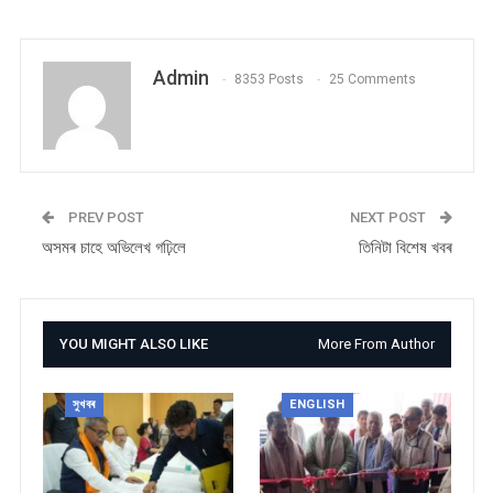
Admin
8353 Posts
25 Comments
PREV POST
NEXT POST
অসমৰ চাহে অভিলেখ গঢ়িলে
তিনিটা বিশেষ খবৰ
YOU MIGHT ALSO LIKE
More From Author
সুখবৰ
ENGLISH