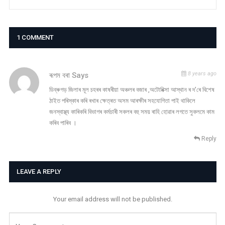
1 COMMENT
8 years ago
ৰূপম বৰা
Says
ডিব্ৰুগড় জিলাৰ মূল চহৰৰ কাষৰীয়া অঞ্চলৰ বজাৰ ,অটোৰিক্সা আস্থান ৰ দ’ৰে বিশেষ
ঠাইত পৰিস্কাৰ কৰি ৰখাৰ ক্ষেত্ৰত অসম আৰক্ষীৰ সহযোগিতা পাই থাকিলে
জনস্বাস্থ্য কাৰিকৰি বিভাগৰ কৰ্মচাৰী সকলৰ বহু সময় ৰাহি হোৱাৰ লগতে সুকলমে কাম
কৰিব পাৰিব ।
Reply
LEAVE A REPLY
Your email address will not be published.