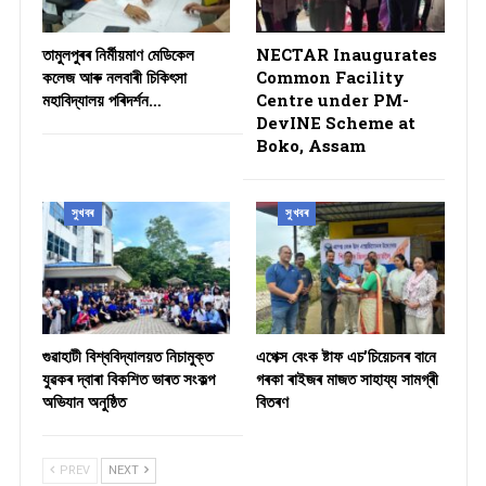
তামুলপুৰৰ নিৰ্মীয়মাণ মেডিকেল
NECTAR Inaugurates
কলেজ আৰু নলবাৰী চিকিৎসা
Common Facility
মহাবিদ্যালয় পৰিদৰ্শন…
Centre under PM-
DevINE Scheme at
Boko, Assam
সুখবৰ
সুখবৰ
গুৱাহাটী বিশ্ববিদ্যালয়ত নিচামুক্ত
​এপেক্স বেংক ষ্টাফ এচ’চিয়েচনৰ বানে
যুৱকৰ দ্বাৰা বিকশিত ভাৰত সংকল্প
গৰকা ৰাইজৰ মাজত সাহায্য সামগ্ৰী
অভিযান অনুষ্ঠিত
বিতৰণ ​
PREV
NEXT