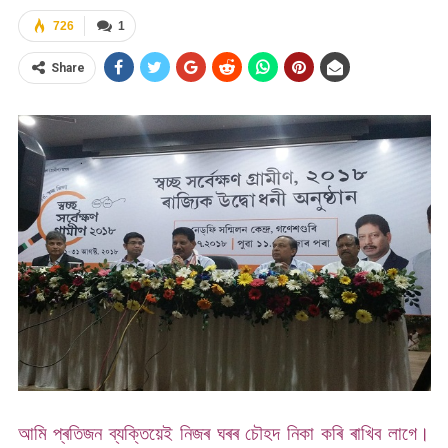
726
1
Share
আমি প্ৰতিজন ব্যক্তিয়েই নিজৰ ঘৰৰ চৌহদ নিকা কৰি ৰাখিব লাগে।