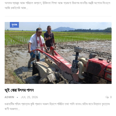
অসমৰ স্বাস্থ্য আৰু পৰিয়াল কল্যাণ, চিকিৎসা শিক্ষা আৰু গৱেষণা বিভাগৰ মাননীয় মন্ত্ৰী অশোক সিংহলে
আজি চৰাইদেউ আৰু…
সুখবৰ
ভূই ৰোৱা উৎসৱ পালন
ADMIN
JUL 25, 2026
0
গুৱাহাটীৰ পশ্চিম প্ৰান্তৰ কৃষি প্ৰধান অঞ্চল হিচাপে পৰিচিত তথা শালি ধানৰ খেতিৰ বাবে বিখ্যাত বৃহত্তৰ
ৰাণী অঞ্চলত…