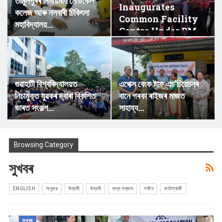
তামুলপুৰৰ নিৰ্মীয়মাণ মেডিকেল
Inaugurates
কলেজ আৰু নলবাৰী চিকিৎসা
Common Facility
মহাবিদ্যালয়…
Centre Under PM-
DevINE Scheme
At…
গুৱাহাটী বিশ্ববিদ্যালয়ত
​এপেক্স বেংক ষ্টাফ এচ’চিয়েচনৰ
নিচামুক্ত যুৱকৰ দ্বাৰা বিকশিত
বানে গৰকা ৰাইজৰ মাজত
ভাৰত সংকল্প…
সাহায্য…
Browsing Category
সুখবৰ
ENGLISH
অনুভৱ
উদ্যমী
উদ্যমী
খাদ্য সম্ভাৰ
পৰ্যটন
ফটোগ্ৰাফী
সুখবৰ