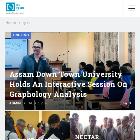
Home
সুখবৰ
ENGLISH
Assam Down Town University
Holds An Interactive Session On
Graphology Analysis
ADMIN
AUG 7, 2026
0
NECTAR