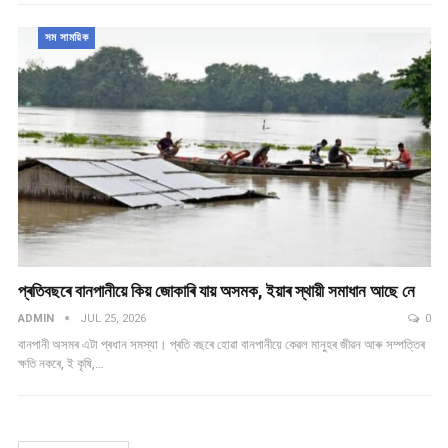
সম সাময়িক
প্ৰতিবছৰে বানপানীয়ে কিয় জোকাৰি যায় অসমক, ইয়াৰ স্থায়ী সমাধান আছে নে
ADMIN
JUL 25, 2026
0
বানপানী অসমৰ এটা প্ৰধান সমস্যা। প্ৰতি বছৰে হোৱা বানপানীয়ে কেৱল মানুহৰ জীৱন আৰু সম্পত্তিৰ
ক্ষতি নকৰে, ই কৃষি,…