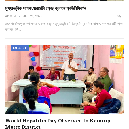
মুখ্যমন্ত্ৰীক সাক্ষাৎ গুৱাহাটী প্ৰেছ ক্লাবৰ প্ৰতিনিধিবৰ্গৰ
ADMIN
JUL 28, 2026
0
মঙলবাৰে দিছপুৰৰ লোকসেৱা ভৱনত ৰাজ্যৰ মুখ্যমন্ত্ৰী ড° হিমন্ত বিশ্ব শৰ্মাক সাক্ষাৎ কৰে গুৱাহাটী প্ৰেছ
ক্লাবৰ এটা…
ENGLISH
World Hepatitis Day Observed In Kamrup
Metro District