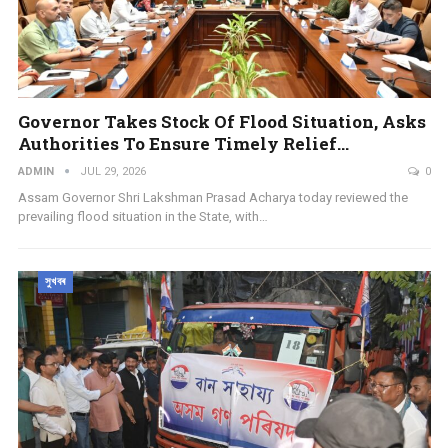
Governor Takes Stock Of Flood Situation, Asks
Authorities To Ensure Timely Relief…
ADMIN
JUL 29, 2026
0
Assam Governor Shri Lakshman Prasad Acharya today reviewed the
prevailing flood situation in the State, with…
সুখবৰ