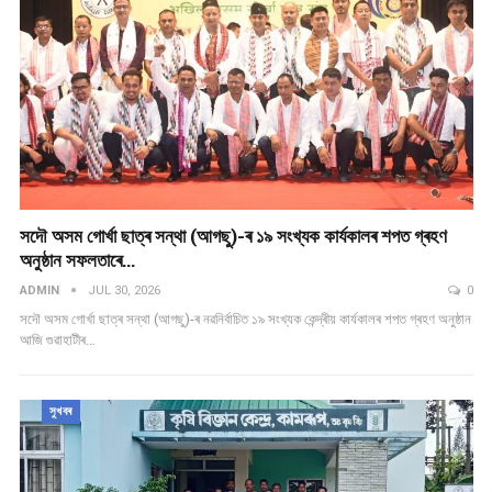
সদৌ অসম গোৰ্খা ছাত্ৰ সন্থা (আগছু)-ৰ ১৯ সংখ্যক কাৰ্যকালৰ শপত গ্ৰহণ
অনুষ্ঠান সফলতাৰে…
ADMIN
JUL 30, 2026
0
সদৌ অসম গোৰ্খা ছাত্ৰ সন্থা (আগছু)-ৰ নৱনিৰ্বাচিত ১৯ সংখ্যক কেন্দ্ৰীয় কাৰ্যকালৰ শপত গ্ৰহণ অনুষ্ঠান
আজি গুৱাহাটীৰ…
সুখবৰ