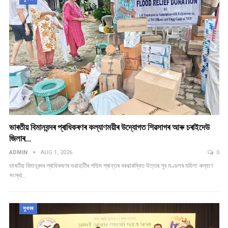
ভাৰতীয় বিমানবন্দৰ প্ৰাধিকৰণৰ কল্যাণময়ীৰ উদ্যোগত শিৱসাগৰ আৰু চৰাইদেউ
জিলাৰ…
ADMIN
AUG 1, 2026
0
ভাৰতীয় বিমানবন্দৰ প্ৰাধিকৰণৰ গুৱাহাটীৰ পশ্চিম প্ৰান্তৰ বৰঝাৰস্থিত উত্তৰ পূব মণ্ডলৰ মহিলা কল্যাণ
সংস্থা…
সুখবৰ