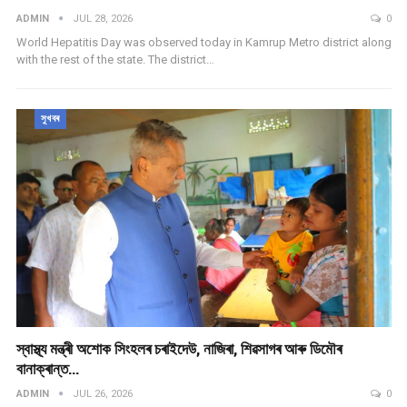
ADMIN
JUL 28, 2026
0
World Hepatitis Day was observed today in Kamrup Metro district along
with the rest of the state. The district…
সুখবৰ
স্বাস্থ্য মন্ত্ৰী অশোক সিংহলৰ চৰাইদেউ, নাজিৰা, শিৱসাগৰ আৰু ডিমৌৰ
বানাক্ৰান্ত…
ADMIN
JUL 26, 2026
0