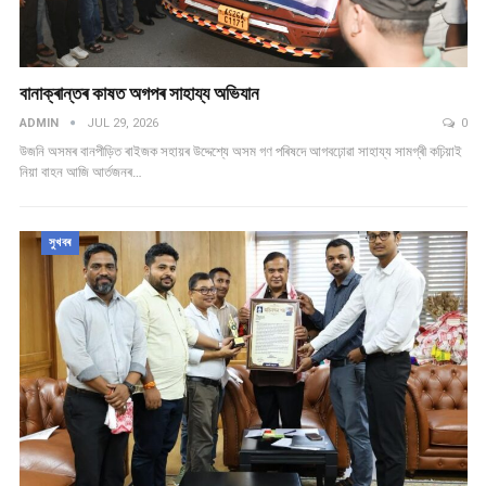
বানাক্ৰান্তৰ কাষত অগপৰ সাহায্য অভিযান
ADMIN
JUL 29, 2026
0
উজনি অসমৰ বানপীড়িত ৰাইজক সহায়ৰ উদ্দেশ্যে অসম গণ পৰিষদে আগবঢ়োৱা সাহায্য সামগ্ৰী কঢ়িয়াই
নিয়া বাহন আজি আৰ্তজনৰ…
সুখবৰ