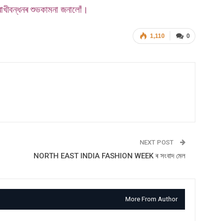
াখীবন্ধনৰ শুভকামনা জনালোঁ।
1,110
0
NEXT POST
NORTH EAST INDIA FASHION WEEK ৰ সংবাদ মেল
More From Author