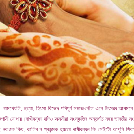
ি। খামখেয়লি, হত্যা, হিংসা বিভেদ পৰিপূৰ্ণ সমাজখনলৈ এনে উৎসৱৰ আগমন
ানী যোগায়।ৰাখীবন্ধন যদিও অসমীয়া সংস্কৃতিৰ অন্তৰ্গত নহয় ভাৰতীয় 
ই নকওক কিয়, কালিৰ ন প্ৰজন্মক হয়তো ৰাখীবন্ধন কি সেইটো আপুনি শিকা