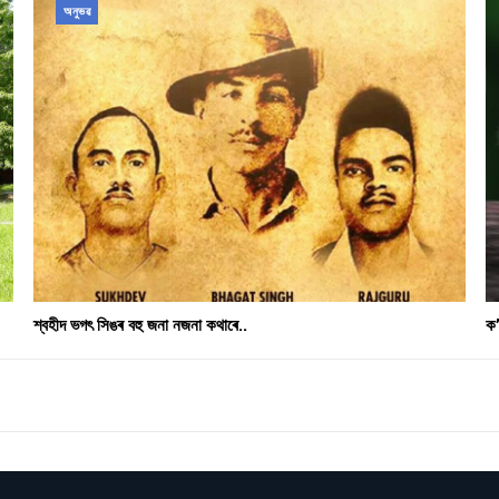
অনুভৱ
শ্বহীদ ভগৎ সিঙৰ বহু জনা নজনা কথাৰে..
ক’