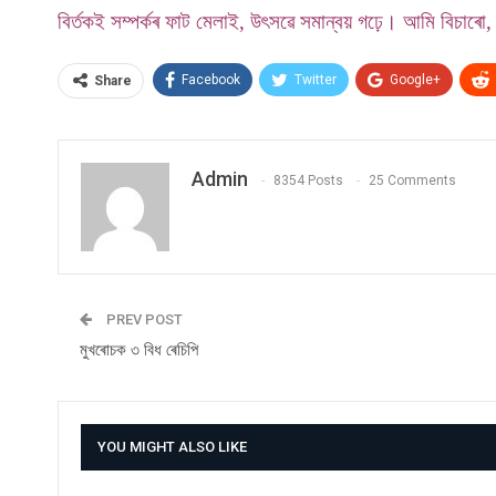
বিৰ্তকই সম্পৰ্কৰ ফাট মেলাই, উৎসৱে সমান্বয় গঢ়ে। আমি বিচাৰো
Facebook
Twitter
Google+
Share
Admin
8354 Posts
25 Comments
PREV POST
মুখৰোচক ৩ বিধ ৰেচিপি
YOU MIGHT ALSO LIKE