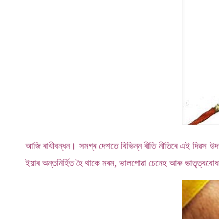
আজি ৰাখীবন্ধন। সমগ্ৰ দেশতে বিভিন্ন ৰীতি নীতিৰে এই দিৱস 
ইয়াৰ অন্তনিৰ্হিত হৈ থাকে মৰম, ভালপোৱা চেনেহ আৰু ভাতৃত্বব