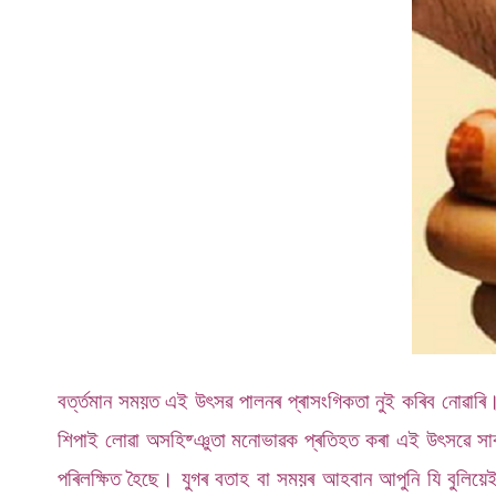
বৰ্ত্তমান সময়ত এই উৎসৱ পালনৰ প্ৰাসংগিকতা নুই কৰিব নোৱাৰ
শিপাই লোৱা অসহিষ্ঞুতা মনোভাৱক প্ৰতিহত কৰা এই উৎসৱে সাৰপ
পৰিলক্ষিত হৈছে। যুগৰ বতাহ বা সময়ৰ আহবান আপুনি যি বুলিয়ে