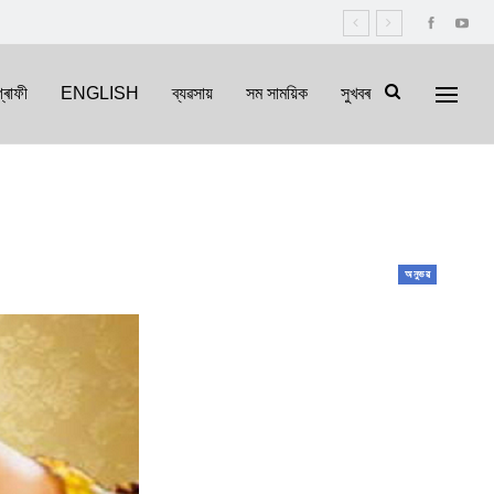
্ৰাফী
ENGLISH
ব্যৱসায়
সম সাময়িক
সুখবৰ
অনুভৱ