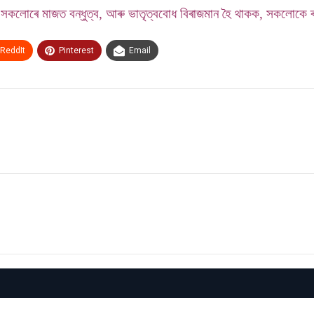
, সকলোৰে মাজত বন্ধুত্ব, আৰু ভাতৃত্ববোধ বিৰাজমান হৈ থাকক, সকলোকে ৰ
ReddIt
Pinterest
Email