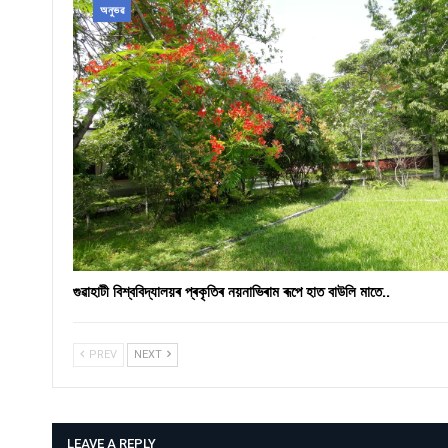
অনুভৱ
গুৱাহাটী বিশ্ববিদ্যালয়ৰ প্ৰকৃতিৰ নয়নাভিৰাম ৰূপে হাত বাউলি মাতে..
PREV
NEXT
LEAVE A REPLY