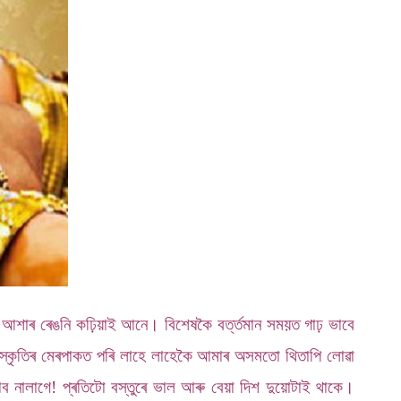
ে আশাৰ ৰেঙনি কঢ়িয়াই আনে। বিশেষকৈ বৰ্ত্তমান সময়ত গাঢ় ভাবে
সংস্কৃতিৰ মেৰপাকত পৰি লাহে লাহেকৈ আমাৰ অসমতো থিতাপি লোৱা
ব নালাগে! প্ৰতিটো বস্তুৰে ভাল আৰু বেয়া দিশ দুয়োটাই থাকে।