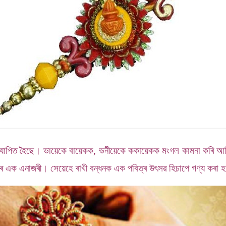
উদযাপিত হৈছে। ভায়েকে বায়েকক, ভনীয়েকে ককায়েকক মংগল কামনা কৰি আজিৰ
োধৰ এক এনাজৰী। সেয়েহে ৰাখী বন্ধনক এক পবিত্ৰ উৎসৱ হিচাপে গণ্য কৰা