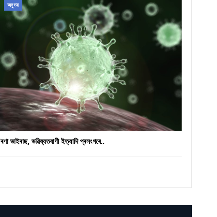
অনুভৱ
ৰণা ভাইৰাছ, ভৱিষ্যতবাণী ইত্যাদি প্ৰসংগৰে..