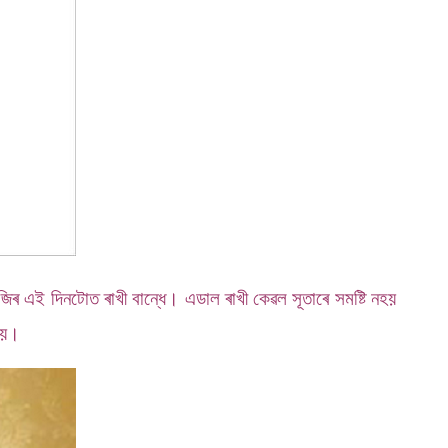
 এই দিনটোত ৰাখী বান্ধে। এডাল ৰাখী কেৱল সূতাৰে সমষ্টি নহয়
 হয়।