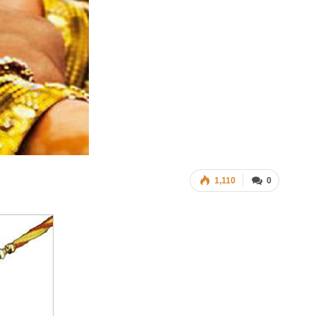
1,110
0