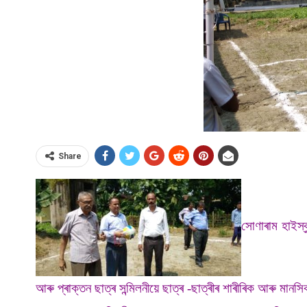
Share
সোণাৰাম হাইস্ক
আৰু প্ৰাক্তন ছাত্ৰ সন্মিলনীয়ে ছাত্ৰ -ছাত্ৰীৰ শাৰীৰিক আৰু মানস