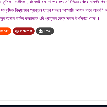
ৰলে ফুটবল , ভলীবল , বাস্কেট বল ,পাম্পৰ লগতে বিভিন্ন খেলৰ সামগ্ৰী প্
চতৰ মাধ্যমিক বিদ্যালয়ৰ প্ৰাক্তন ছাত্ৰ সকলে আগবাঢ়ি আহাৰ বাবে আদৰণ
আফলুৰ ৰহমান কাদিৰ ৰহমানকে ধৰি প্ৰাক্তন ছাত্ৰ সকল উপস্থিত থাকে ।
ReddIt
Pinterest
Email