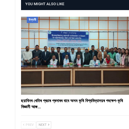
YOU MIGHT ALSO LIKE
উদ্যমী
ছয়াবিনৰ খেতিৰ প্ৰচাৰ প্ৰসাৰৰ বাবে অসম কৃষি বিশ্ববিদ্যালয়ৰ পদক্ষেপ-কৃষি
বিজ্ঞানী আৰু…
PREV
NEXT