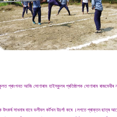
ুলত প্ৰাংগনত আজি সোণাৰাম হাইস্কুলৰ প্ৰতিষ্ঠাপক সোণাৰাম ৰাজমেধীৰ নাতি ব
িক উৎকৰ্ষ সাধনাৰ বাবে ভলীবল কৰ্টখন উচৰ্গা কৰে ।
লগতে প্ৰাক্তন ছাত্ৰ আমে