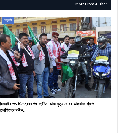
More From Author
উদ্যমী
খ্যমন্ত্ৰীৰ ৩১ ডিচেম্বৰৰ পথ-দুৰ্ঘটনা আৰু মৃত্যু ৰোধৰ আহ্বানৰ প্ৰতি
হযোগিতাৰে বাইক…