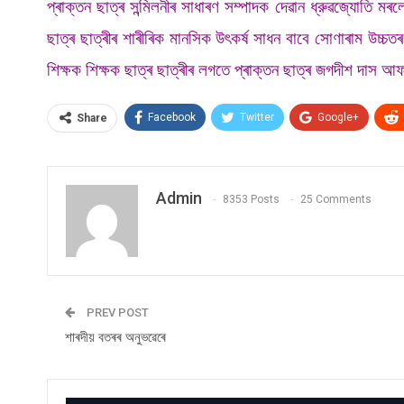
প্ৰাক্তন ছাত্ৰ সন্মিলনীৰ সাধাৰণ সম্পাদক দেৱান ধ্রুৱজ্যোতি ম
ছাত্ৰ ছাত্ৰীৰ শাৰীৰিক মানসিক উৎকৰ্ষ সাধন বাবে সোণাৰাম উচ্
শিক্ষক শিক্ষক ছাত্ৰ ছাত্ৰীৰ লগতে প্ৰাক্তন ছাত্ৰ জগদীশ দাস 
Facebook
Twitter
Google+
Share
Admin
8353 Posts
25 Comments
PREV POST
শাৰদীয় বতৰৰ অনুভৱেৰে