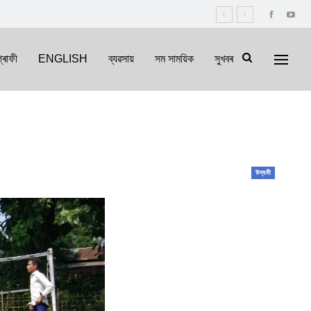
্ৰাফী
ENGLISH
ব্যৱসায়
সম সাময়িক
সুখবৰ
উদ্যমী