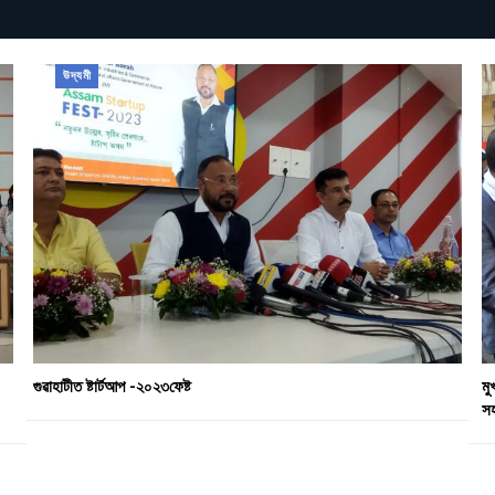
উদ্যমী
গুৱাহাটীত ষ্টাৰ্টআপ -২০২৩ফেষ্ট
মু
স