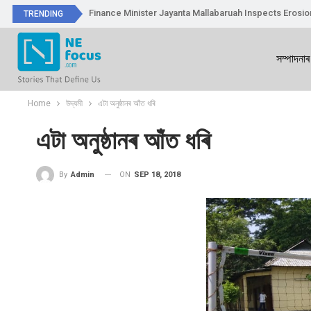
Finance Minister Jayanta Mallabaruah Inspects Erosi
TRENDING
সম্পাদনাৰ
Home
উদ্যমী
এটা অনুষ্ঠানৰ আঁত ধৰি
এটা অনুষ্ঠানৰ আঁত ধৰি
ON
SEP 18, 2018
By
Admin