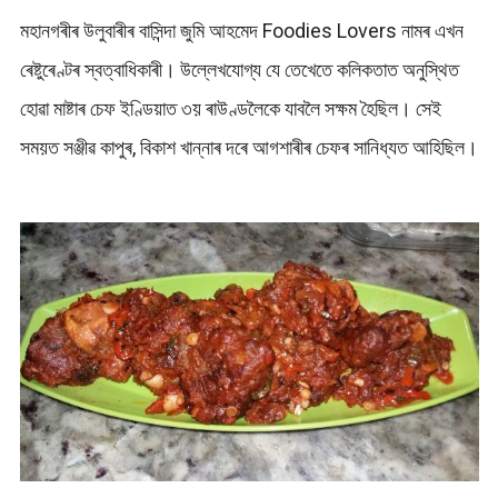
মহানগৰীৰ উলুবাৰীৰ বাসিন্দা জুমি আহমেদ Foodies Lovers নামৰ এখন
ৰেষ্টুৰেণ্টৰ স্বত্বাধিকাৰী। উল্লেখযোগ্য যে তেখেতে কলিকতাত অনুস্থিত
হোৱা মাষ্টাৰ চেফ ইণ্ডিয়াত ৩য় ৰাউণ্ডলৈকে যাবলৈ সক্ষম হৈছিল। সেই
সময়ত সঞ্জীৱ কাপুৰ, বিকাশ খান্নাৰ দৰে আগশাৰীৰ চেফৰ সানিধ্যত আহিছিল।