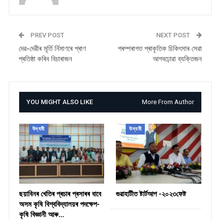
PREV POST
NEXT POST
দেৱ-দেৱীৰ মূৰ্তি ৰ্নিমাণৰে প্ৰাণ
পৰম্পৰাগত প্ৰাকৃতিক চিকিৎসাৰ সেৱা
প্ৰতিষ্ঠা কৰিব বিচাৰাজন
আগবঢ়োৱা ব্যক্তিজন
YOU MIGHT ALSO LIKE
More From Author
উদ্যমী
উদ্যমী
ছয়াবিনৰ খেতিৰ প্ৰচাৰ প্ৰসাৰৰ বাবে
গুৱাহাটীত ষ্টাৰ্টআপ -২০২৩ফেষ্ট
অসম কৃষি বিশ্ববিদ্যালয়ৰ পদক্ষেপ-
কৃষি বিজ্ঞানী আৰু…