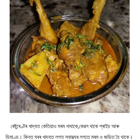
ৰেষ্টুৰেণ্টৰ খাদ্যত কেতিয়াও মৰম নাথাকে,কেৱল থাকে প্ৰাইচ আৰু
ডিমাণ্ড। কিন্তু ঘৰৰ খাদ্যত লগত স্বাস্থ্যৰ লগতে মৰম ও জড়িত হৈ থাকে।