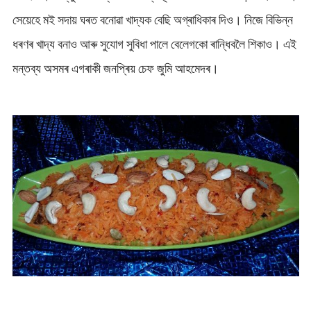
সেয়েহে মই সদায় ঘৰত বনোৱা খাদ্যক বেছি অগ্ৰাধিকাৰ দিও। নিজে বিভিন্ন
ধৰণৰ খাদ্য বনাও আৰু সুযোগ সুবিধা পালে বেলেগকো ৰান্ধিবলৈ শিকাও। এই
মন্তব্য অসমৰ এগৰাকী জনপ্ৰিয় চেফ জুমি আহমেদৰ।