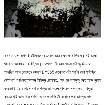
২০০৮ চনত এগৰাকী টেলিভিচনৰ এংকৰ আমাৰ ঘৰলে আহিছিল। মই ৰন্ধা
খাদ্যৰে আপ্যায়ন কৰিছিলো। তেখেতে মই ৰন্ধা খাদ্য খাই খুবেই ভাল
পাইছিল আৰু তেখেতে কৰ্মৰত DY365 চেনেলত এটা শ্ব”ৰ বাবে মাতিছিল ।
সেই শ্ব” ৰ পিছত অসমৰ বিভিন্ন চেনেলত, এফ.এম ৰ অনুস্থানত অংশগ্ৰহণ
কৰিছো। ইয়াৰ পিছৰ পৰা জনপ্ৰিয়তা অৰ্জন কৰিবলৈ সক্ষম হও। থলুৱা
ব্যঞ্জন খাই ভাল পাও যদিও বেলেগক বিৰিয়ানী, কাবাবৰ পৰা আৰম্ভ কৰি
মোগলাই, কেক, পৰাম্পৰাগত পিঠা আদিবোৰ বিশেষকৈ ৰান্ধি খুৱাও। উল্লেখ