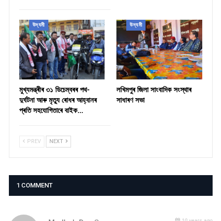
উদ্যমী
উদ্যমী
মুখ্যমন্ত্ৰীৰ ৩১ ডিচেম্বৰৰ পথ-
লখিমপুৰ জিলা সাংবাদিক সংস্থাৰ
দুৰ্ঘটনা আৰু মৃত্যু ৰোধৰ আহ্বানৰ
সাধাৰণ সভা
প্ৰতি সহযোগিতাৰে বাইক…
PREV
NEXT
1 COMMENT
10 years ago