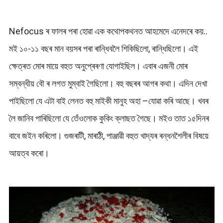
Nefocus ৰ ফালৰ পৰা হোৱা এক কথোপকথনত আহমেদে এনেদৰে কয়..
মই ১০-১১ বছৰ মান বয়সৰ পৰা ৰান্ধিবলৈ শিকিছিলো, ৰান্ধিছিলো। এই
ক্ষেত্ৰত মোৰ মায়ে বহুত অনুপ্ৰেৰণা যোগাইছিল। এবাৰ এজনী মোৰ
সম্বন্ধীয় বৌ ৰ লগত মুম্বাই গৈছিলো। বহু বছৰৰ আগৰ কথা। এদিন দেখা
পাইছিলো যে এটা বাই লেনত বহু মাইকী মানুহ অহা –যোৱা কৰি আছে। খবৰ
লৈ জানিব পাৰিছিলো যে তেঁওলোক কুকিং ক্লাছত গৈছে। মইও তাত ১৫দিনৰ
বাবে জইন কৰিলো। গুজৰাটী, মাৰাঠী, পাঞ্জাৱী বহুত খাদ্যৰ ৰন্ধনশৈলীৰ বিষয়ে
আয়ত্ব কৰো।