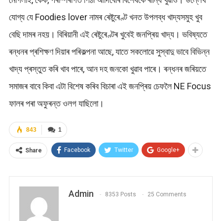
যোগ্য যে Foodies lover নামৰ ৰেষ্টুৰেণ্ট খনত উপলব্ধ খাদ্যসমুহ খুব
বেছি দামৰ নহয়। বিৰিয়ানী এই ৰেষ্টুৰেণ্টৰ খুবেই জনপ্ৰিয় খাদ্য। ভবিষ্যতে
ৰন্ধনৰ প্ৰশিক্ষণ দিয়াৰ পৰিকল্পনা আছে, যাতে সকলোৱে সুস্বাদু ভাবে বিভিন্ন
খাদ্য প্ৰস্তুত কৰি খাব পাৰে, আন দহ জনকো খুৱাব পাৰে। ৰন্ধনৰ জৰিয়তে
সমাজৰ বাবে কিবা এটা বিশেষ কৰিব বিচাৰা এই জনপ্ৰিয় চেফলৈ NE Focus
ফালৰ পৰা অফুৰন্ত ওলগ যাছিলো।
843
1
Facebook
Twitter
Google+
Share
Admin
8353 Posts
25 Comments