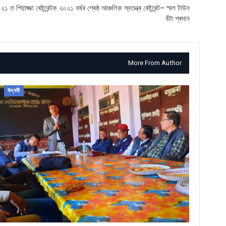
২১ ত পিয়াজ্জা ৰেষ্টুৰেন্টক ২০২১ বৰ্ষৰ শ্ৰেষ্ঠ আঞ্চলিক স্বতন্ত্ৰ ৰেষ্টুৰেন্ট– স্মল টাউন
বঁটা প্ৰদান
More From Author
উদ্যমী