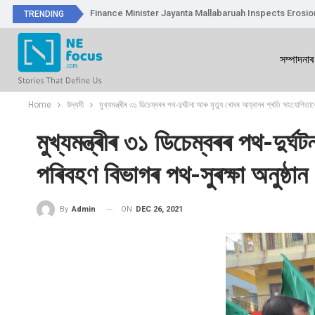
Finance Minister Jayanta Mallabaruah Inspects Erosi
TRENDING
সম্পাদনাৰ
Home
উদ্যমী
মুখ্যমন্ত্ৰীৰ ৩১ ডিচেম্বৰৰ পথ-দুৰ্ঘটনা আৰু মৃত্যু ৰোধৰ আহ্বানৰ প্ৰতি সহযোগিতা
মুখ্যমন্ত্ৰীৰ ৩১ ডিচেম্বৰৰ পথ-দু
পৰিবহণ বিভাগৰ পথ-সুৰক্ষা অনুষ্ঠান
ON
DEC 26, 2021
By
Admin