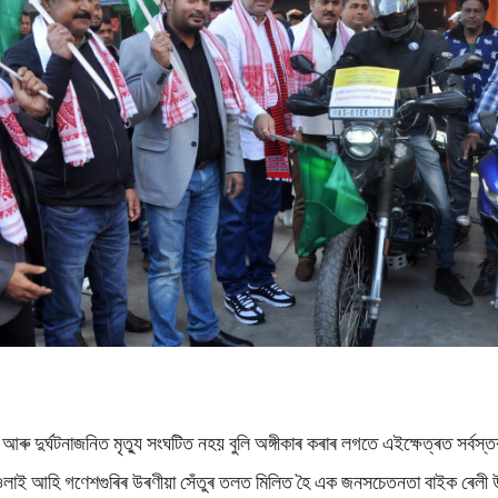
ঘটনা আৰু দুৰ্ঘটনাজনিত মৃত্যু সংঘটিত নহয় বুলি অঙ্গীকাৰ কৰাৰ লগতে এইক্ষেত্ৰত সৰ্
ৈ ওলাই আহি গণেশগুৰিৰ উৰণীয়া সেঁতুৰ তলত মিলিত হৈ এক জনসচেতনতা বাইক ৰেলী উ