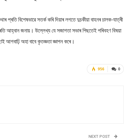
থাৰ প্ৰতি বিশেষভাৱে সতৰ্ক কৰি দিয়াৰ লগতে দুচকীয়া বাহনৰ চালক-যাত্ৰী
 প্ৰতি আহ্বান জনায়। উল্লেখ্য যে সজাগতা সভাৰ পিছতেই পৰিবহণ বিষয়া
ই আগবাঢ়ি অহা বাবে কৃতজ্ঞতা জ্ঞাপন কৰে।
956
0
NEXT POST