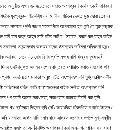
 তলত অনুষ্ঠিত এখন জনসচেতনতা সভাত অংশগ্ৰহণ কৰি সহকাৰী পৰিবহণ
কৈ যুৱপ্ৰজন্মক উদ্দেশ্যি কয় যে বীৰ লাচিতৰ দেশত জন্ম হোৱা তেজাল
ৰালে সমাজৰ প্ৰতি ডাঙৰ সহযোগিতা আগবঢ়োৱা হ’ব বুলি কৈ যুৱপ্ৰজন্মক
ৰিধান কৰি যান বাহন আইন মানি চলিব লাগিব ৷ ইফালে কেৱল যান বাহন আইন
ণমান সজাগতা-সচেতনতাৰ অভাৱৰ বাবেই ইমানবোৰ জৰিমনা ভৰিবলগা হয় ৷
হ ৷ সেয়ে এনেবোৰ দিশৰ প্ৰতি লক্ষ্য ৰাখি ৰাজ্যৰ মুখ্যমন্ত্ৰী
ুক দিনৰ দুৰ্ঘটনামুক্ত অসমৰ সপোন বাস্তৱত ৰূপায়িত কৰাত সহযোগ কৰি
প্ৰণয় বৰদলৈয়ে সজাগতা অনুষ্ঠানটিত অংশগ্ৰহণ কৰি মুখ্যমন্ত্ৰীগৰাকীৰ
শিষ্ট অভিনেতা যতিন বৰাই জনসচেতনতা বাইক ৰেলীত অংশগ্ৰহণ কৰি
সমাধানৰ পথ আমি আমাৰ সাৱধানতা, সজাগতাৰ মাজতে বিচাৰি পাম বুলি
িনটোতে পথ দুৰ্ঘটনাত নিহতৰ ছবি দেখি আতংকিত হ’বলগীয়া কথাটো উল্লেখ
েখ কৰি যানবাহন আইন মানি চলাৰ বাবে আহ্বান জনোৱাৰ লগতে মুখ্যমন্ত্ৰীৰ
 অনুষ্ঠিত সজাগতা অনুষ্ঠানটিত অংশগ্ৰহণ কৰি অসম গন পৰিষদৰ সাধাৰণ