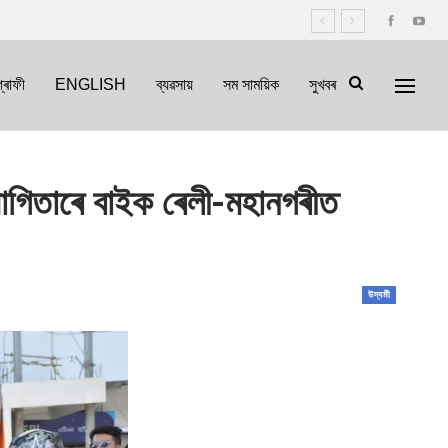
্ৰাফী
ENGLISH
ব্যৱসায়
সম সাময়িক
সুখবৰ
সহযোগিতাৰে বাইক ৰেলী-মহানগৰীত
উদ্যমী