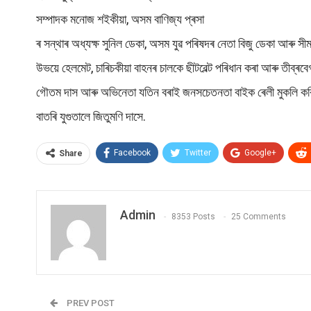
সম্পাদক মনোজ শইকীয়া, অসম বাণিজ্য প্ৰসা
ৰ সন্থাৰ অধ্যক্ষ সুনিল ডেকা, অসম যুৱ পৰিষদৰ নেতা বিজু ডেকা আৰু সীম
উভয়ে হেলমেট, চাৰিচকীয়া বাহনৰ চালকে ছীটবেল্ট পৰিধান কৰা আৰু তীব্
গৌতম দাস আৰু অভিনেতা যতিন বৰাই জনসচেতনতা বাইক ৰেলী মুকলি কৰি অ
বাতৰি যুগুতালে জিতুমণি দাসে.
Facebook
Twitter
Google+
Share
Admin
8353 Posts
25 Comments
PREV POST