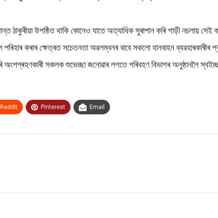
ান্ত ঠাকুৰীয়া উপষ্ঠিত থাকি কোনেও যাতে অত্যাধিক সুৰাপান কৰি গাড়ী নচলায় সেই ক
ৰবেগ পৰিহাৰ কৰাৰ ক্ষেত্ৰত সচেতনতা অৱলম্বনৰ বাবে সকলো যানবাহন ব্যৱহাৰকাৰীৰ
ংশগ্ৰহণকাৰী সকলক শুভেচ্ছা জনোৱাৰ লগতে পৰিবহণ বিভাগৰ অনুষ্ঠানলৈ স্বইচ্ছা
ReddIt
Pinterest
Email