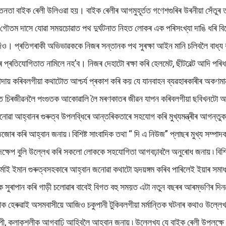
া বাইক ৰেলী উলিওৱা হয়। বাইক ৰেলীৰ আগমুহূৰ্তত গণেশগুৰিৰ উৰনীয়া সেঁতুৰ
গৌতম দাসে যোৱা সময়চোৱাত পথ দুৰ্ঘটনাত নিহত লোকৰ এক পৰিসংখ্যা দাঙি ধৰি বিশেষ
ও। প্ৰতিগৰাকী অভিভাৱককে নিজৰ সন্তানক পথ সুৰক্ষা আইন মানি চলিবলৈ বাধ্য ক
াৰ প্ৰতিযোগিতাত নামিলে নহ’ব। নিজৰ দেহাটো ৰক্ষা কৰি হেলমেট, ছীটবেল্ট আদি প
 আদায় কৰিবলগীয়া কথাটোত আশ্চৰ্য প্ৰকাশ কৰি কয় যে যানবাহন ব্যৱহাৰকাৰীৰ অক
 চিৰজীৱনলৈ পংগুতক আকোৱালি লৈ মৰণকাতৰ জীৱন যাপন কৰিবলগীয়া ছবিখনটো আৰু ভয়াব
 জনোৱা আহ্বানৰ গুৰুত্ব উপলব্ধিৰে আন্তৰিকতাৰে সহযোগ কৰি মুখ্যমন্ত্ৰীৰ আগন্ত
কৰি আহ্বান জনায় ৷ বিশিষ্ট সাংবাদিক তথা “ দি এ নিউজ” প্লাছৰ মুখ্য সম্পাদক 
ণ পদক্ষেপ বুলি উল্লেখ কৰি সকলো লোককে সহযোগিতা আগবঢ়াবলৈ অনুৰোধ জনায় ৷ বি
িশ্ব শৰ্মাই ইমান গুৰুত্বসহকাৰে আহ্বান জনোৱা কথাটো হৃদয়ঙ্গম কৰিব পাৰিলেই ইয়াৰ 
াধিক সুৰাপান কৰি গাড়ী চলোৱাৰ বাবেই বিগত বহু সময়ত এটা নতুন বছৰৰ আৰম্ভণিৰ দ
 শিল্পীক হেৰুৱাই অসমবাসীয়ে আজিও চকুপানী টুকিবলগীয়া মৰ্মান্তিক ঘটনাৰ কথাও উল্ল
ল্পী, কলাকুশলীক আগবাঢ়ি আহিবলৈ আহ্বান জনায় ৷ উল্লেখ্য যে বাইক ৰেলী উপলক্ষে