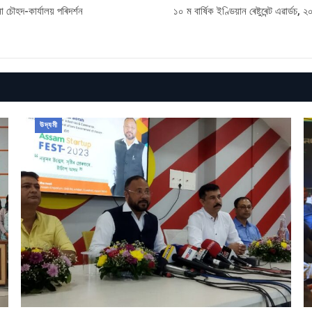
না চৌহদ-কাৰ্যালয় পৰিদৰ্শন
১০ ম বাৰ্ষিক ইণ্ডিয়ান ৰেষ্টুৰেন্ট এৱাৰ্ডচ, ২০
উদ্যমী