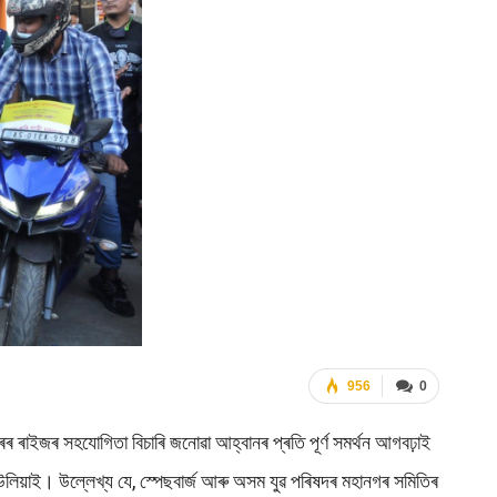
956
0
বস্তৰৰ ৰাইজৰ সহযোগিতা বিচাৰি জনোৱা আহ্বানৰ প্ৰতি পূৰ্ণ সমৰ্থন আগবঢ়াই
লিয়াই। উল্লেখ্য যে, স্পেছবাৰ্জ আৰু অসম যুৱ পৰিষদৰ মহানগৰ সমিতিৰ