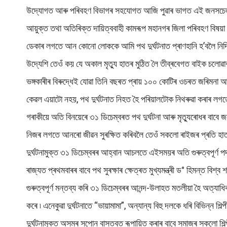
উদ্যোগত আৰু পৰিবহণ বিভাগৰ সহযোগত আজি পুৱাৰ ভাগত এই জনসচেতনত
আয়ুক্ত তথা অতিৰিক্ত দায়িত্ববাহী কামৰূপ মহানগৰ জিলা পৰিবহণ বিষয়া 
ডেকাৰ লগতে আন কোনো লোককে আমি পথ দুৰ্ঘটনাত প্ৰাণহানি হ’বলৈ নিদি
উদ্যেশি তেওঁ কয় যে অকাল মৃত্যু হাতৰ মুঠিত লৈ তীব্ৰবেগত বাইক চলোৱ
ভঙ্গকাৰীৰ বিৰুদ্ধেই যোৱা তিনি বছৰত প্ৰায় ১০০ কোটিৰ ওচৰত জৰিমনা
কেৱল এয়াটো নহয়, পথ দুৰ্ঘটনাত নিহত হৈ পৰিয়ালটোক নিথৰুৱা কৰাৰ লগতে
গৰাকীয়ে অতি বিনয়েৰে ৩১ ডিচেম্বৰত পথ দুৰ্ঘটনা আৰু মৃত্যুৰোধৰ বাবে
নিজৰ লগতে আনৰো জীৱন সুৰক্ষিত কৰিবলৈ তেওঁ সকলো ৰাইজৰ প্ৰতি হাতজোৰ 
দুৰ্ঘটনামুক্ত ৩১ ডিচেম্বৰৰ আহ্বান আচলতে এইসময়ৰ অতি গুৰুত্বপূৰ্
ৰাজ্যত প্ৰথমবাৰৰ বাবে পথ সুৰক্ষাৰ ক্ষেত্ৰত মুখ্যমন্ত্ৰী ড° হিমন্ত ব
গুৰুত্বপূৰ্ণ মন্তব্য কৰি ৩১ ডিচেম্বৰৰ আনন্দ-উলাহত মতলীয়া হৈ অত্য
কৰে ৷ এনেকুৱা দুৰ্ঘটনাতে “ভায়ামামা”, অন্যান্য বিহু দলকে ধৰি বিভিন্ন
দুৰ্ঘটনামুক্ত অসমৰ সপোন বাস্তবত ৰূপায়িত কৰাৰ বাবে সমাজৰ সকলো শি