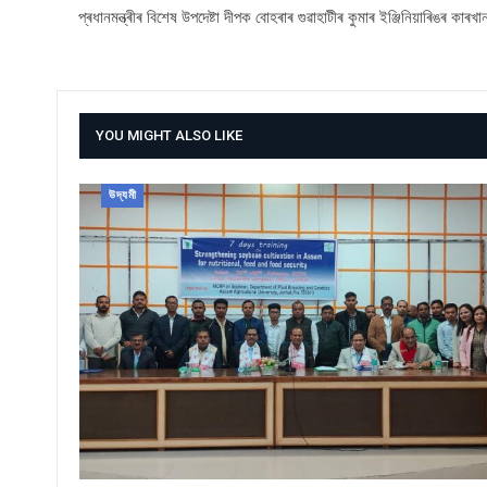
প্ৰধানমন্ত্ৰীৰ বিশেষ উপদেষ্টা দীপক বোহৰাৰ গুৱাহাটীৰ কুমাৰ ইঞ্জিনিয়াৰিঙৰ কাৰখা
YOU MIGHT ALSO LIKE
উদ্যমী