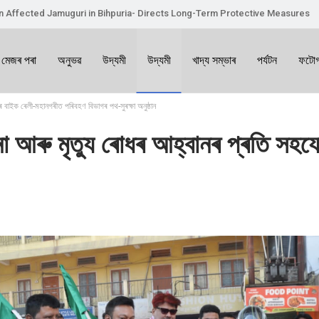
on Affected Jamuguri in Bihpuria- Directs Long-Term Protective Measures
 মেজৰ পৰা
অনুভৱ
উদ্যমী
উদ্যমী
খাদ্য সম্ভাৰ
পৰ্যটন
ফটোগ
ৰে বাইক ৰেলী-মহানগৰীত পৰিবহণ বিভাগৰ পথ-সুৰক্ষা অনুষ্ঠান
ৰ্ঘটনা আৰু মৃত্যু ৰোধৰ আহ্বানৰ প্ৰতি 