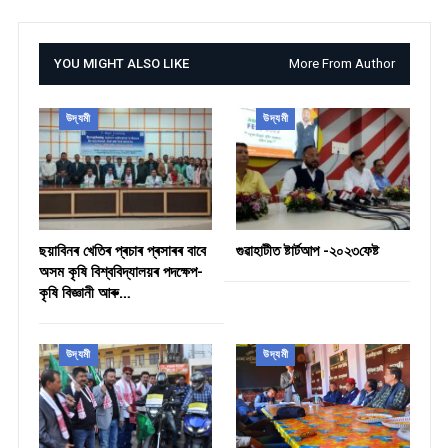
YOU MIGHT ALSO LIKE
More From Author
উদ্যমী
উদ্যমী
ছয়াবিনৰ খেতিৰ প্ৰচাৰ প্ৰসাৰৰ বাবে
গুৱাহাটীত ষ্টাৰ্টআপ -২০২৩ফেষ্ট
অসম কৃষি বিশ্ববিদ্যালয়ৰ পদক্ষেপ-
কৃষি বিজ্ঞানী আৰু…
উদ্যমী
উদ্যমী