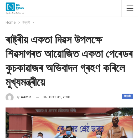
Home
উদ্যমী
ৰাষ্ট্ৰীয় একতা দিৱস উপলক্ষে
শিৱসাগৰত আয়োজিত একতা পেৰেডৰ
কুচকাৱাজৰ অভিবাদন গ্ৰহণ কৰিলে
মুখ্যমন্ত্ৰীয়ে
উদ্যমী
ON
OCT 31, 2020
By
Admin