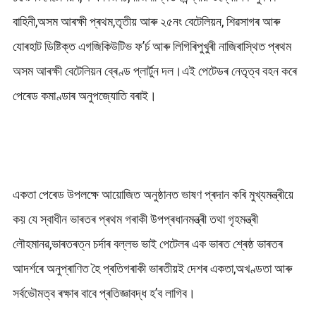
বাহিনী,অসম আৰক্ষী প্ৰথম,তৃতীয় আৰু ২৫নং বেটেলিয়ন, শিৱসাগৰ আৰু
যোৰহাট ডিষ্টিক্ত এগজিকিউটিভ ফ’ৰ্চ আৰু লিগিৰিপুখুৰী নাজিৰাস্থিত প্ৰথম
অসম আৰক্ষী বেটেলিয়ন ব্ৰেণ্ড প্লাৰ্টুন দল।এই পেটেডৰ নেতৃত্ব বহন কৰে
পেৰেড কমাণ্ডাৰ অনুপজ্যোতি বৰাই।
একতা পেৰেড উপলক্ষে আয়োজিত অনুষ্ঠানত ভাষণ প্ৰদান কৰি মুখ্যমন্ত্ৰীয়ে
কয় যে স্বাধীন ভাৰতৰ প্ৰথম গৰাকী উপপ্ৰধানমন্ত্ৰী তথা গৃহমন্ত্ৰী
লৌহমানৱ,ভাৰতৰত্ন চৰ্দাৰ বল্লভ ভাই পেটেলৰ এক ভাৰত শ্ৰেষ্ঠ ভাৰতৰ
আদৰ্শৰে অনুপ্ৰাণিত হৈ প্ৰতিগৰাকী ভাৰতীয়ই দেশৰ একতা,অখণ্ডতা আৰু
সৰ্বভৌমত্ব ৰক্ষাৰ বাবে প্ৰতিজ্ঞাবদ্ধ হ’ব লাগিব।