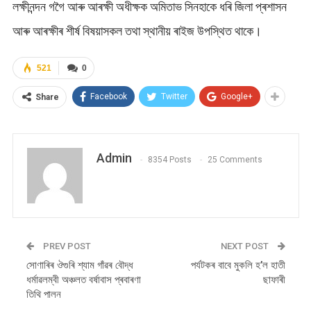
লক্ষীনন্দন গগৈ আৰু আৰক্ষী অধীক্ষক অমিতাভ সিনহাকে ধৰি জিলা প্ৰশাসন
আৰু আৰক্ষীৰ শীৰ্ষ বিষয়াসকল তথা স্থানীয় ৰাইজ উপস্থিত থাকে।
521
0
Facebook
Twitter
Google+
Share
Admin
8354 Posts
25 Comments
PREV POST
NEXT POST
সোণাৰিৰ ঔগুৰি শ্যাম গাঁৱৰ বৌদ্ধ
পৰ্যটকৰ বাবে মুকলি হ’ল হাতী
ধৰ্মাৱলম্বী অঞ্চলত বৰ্ষাবাস প্ৰবাৰণা
ছাফাৰী
তিথি পালন