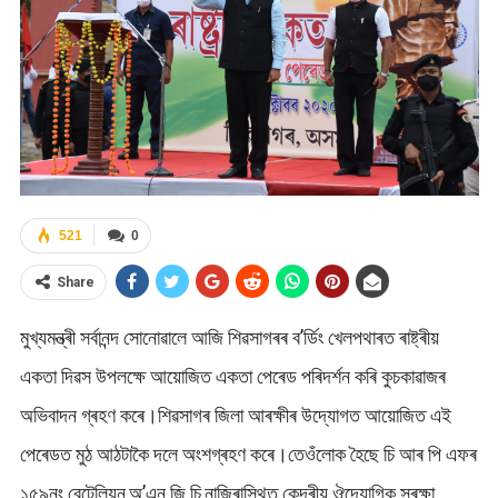
521
0
Share
মুখ্যমন্ত্ৰী সৰ্বানন্দ সোনোৱালে আজি শিৱসাগৰৰ ব’ৰ্ডিং খেলপথাৰত ৰাষ্ট্ৰীয়
একতা দিৱস উপলক্ষে আয়োজিত একতা পেৰেড পৰিদৰ্শন কৰি কুচকাৱাজৰ
অভিবাদন গ্ৰহণ কৰে।শিৱসাগৰ জিলা আৰক্ষীৰ উদ্যোগত আয়োজিত এই
পেৰেডত মুঠ আঠটাকৈ দলে অংশগ্ৰহণ কৰে।তেওঁলোক হৈছে চি আৰ পি এফৰ
১৫৯নং বেটেলিয়ন,অ’এন জি চি,নাজিৰাস্থিত কেন্দ্ৰীয় ঔদ্যোগিক সুৰক্ষা