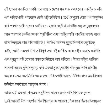
লৌহমানৱ গৰাকীয়ে স্বাধীনতা সময়ত দেশৰ সৰু সৰু ৰাজ্যবোৰ একত্ৰিত কৰি
এক শক্তিশালী গণতন্ত্ৰৰ ভেটি গঢ়ি তুলিছিল।তেওঁ দেখুৱাই যোৱা পথ অনুসৰণ
কৰি প্ৰধানমন্ত্ৰী নৰেন্দ্ৰ মোদীয়ে ৬ হাজাৰ বছৰীয়া ভাৰতীয় সভ্যতা,মূল্যবোধ
আৰু পৰম্পৰা ভেটিৰ ওপৰত প্ৰতিষ্ঠিত এখন শক্তিশালী ভাৰতীয় সমাজ গঢ়াৰ
বাবে নিৰন্তৰ কাম কৰি আহিছে। আমিও অসমৰ বুকুত শিক্ষা,সাংস্কৃতিক,
ক্ৰীড়া আদি সকলো দিশতে নিপুণ তথা ৰাষ্ট্ৰভক্তি আৰু ৰাষ্ট্ৰ সেৱাত সমৰ্পিত
এক প্ৰজন্ম গঢ়ি তোলাৰ লক্ষ্যৰে নিষ্ঠাৰে কাম কৰিছো। ইচ্ছা শক্তি থাকিলে
সকলো সম্ভৱ বুলি মন্তব্য কৰি একতা,দৃঢ়তা,কঠোৰ পৰিশ্ৰম আদি মানৱীয়
অস্ত্ৰৰে এখন আত্মনির্ভৰ অসম তথা শক্তিশালী ভাৰত নিৰ্মাণৰ বাবে আত্মনিয়োগ
কৰিবলৈ সকলোকে আহ্বান জনায়।
আজি এই একতা পেৰেডৰ অনুষ্ঠানত সাংসদ তপন গগৈ,বিধায়ক কুশল
দুৱৰী,আৰক্ষী উপ মহাপৰিদৰ্শক শিৱ প্ৰসাদ গাঞ্জালা ,শিৱসাগৰ জিলাৰ উপায়ুক্ত