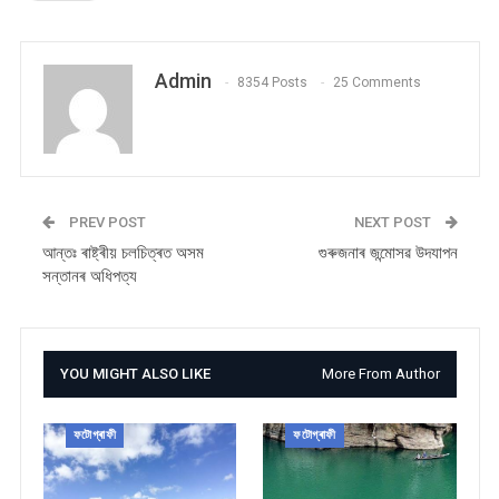
Admin
8354 Posts
25 Comments
PREV POST
NEXT POST
আন্তঃ ৰাষ্ট্ৰীয় চলচিত্ৰত অসম
গুৰুজনাৰ জন্মোসৱ উদযাপন
সন্তানৰ অধিপত্য
YOU MIGHT ALSO LIKE
More From Author
ফটোগ্ৰাফী
ফটোগ্ৰাফী