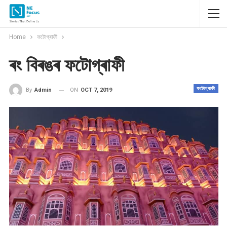
Home
ফটোগ্ৰাফী
ৰং বিৰঙৰ ফটোগ্ৰাফী
ফটোগ্ৰাফী
ON
OCT 7, 2019
By
Admin