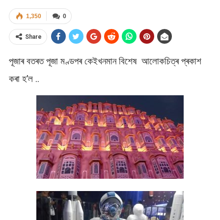
1,350
0
Share
পূজাৰ বতৰত পূজা মণ্ডপৰ কেইখনমান বিশেষ আলোকচিত্ৰ প্ৰকাশ
কৰা হ’ল ..