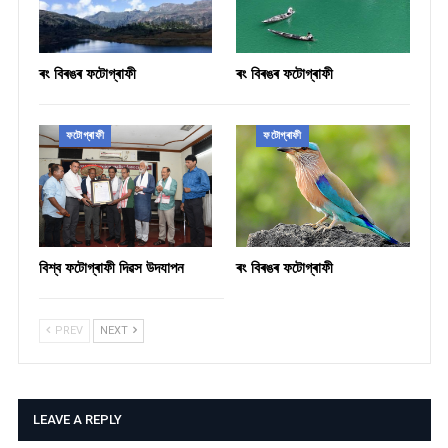
ৰং বিৰঙৰ ফটোগ্ৰাফী
ৰং বিৰঙৰ ফটোগ্ৰাফী
ফটোগ্ৰাফী
ফটোগ্ৰাফী
বিশ্ব ফটোগ্ৰাফী দিৱস উদযাপন
ৰং বিৰঙৰ ফটোগ্ৰাফী
PREV
NEXT
LEAVE A REPLY