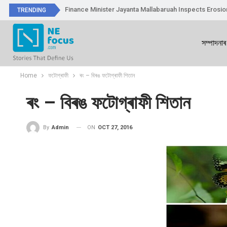
Finance Minister Jayanta Mallabaruah Inspects Erosi
TRENDING
সম্পাদনাৰ
Home
ফটোগ্ৰাফী
ৰং – বিৰঙ ফটোগ্ৰাফী শিতান
ৰং – বিৰঙ ফটোগ্ৰাফী শিতান
ON
OCT 27, 2016
By
Admin