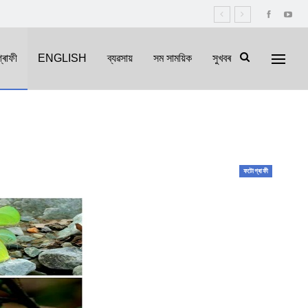
্ৰাফী
ENGLISH
ব্যৱসায়
সম সাময়িক
সুখবৰ
ফটোগ্ৰাফী