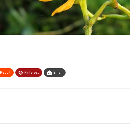
ReddIt
Pinterest
Email