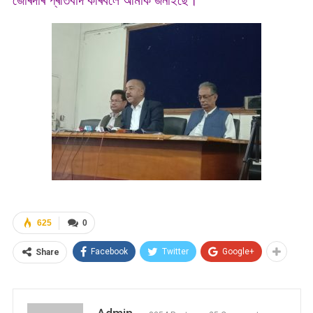
জোৰদাৰ প্ৰতিবাদ কৰি‌বলৈ আমাক জনাইছে।
625
0
Facebook
Twitter
Google+
Share