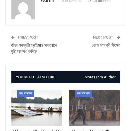
Admin
8354 Posts
25 Comments
PREV POST
NEXT POST
বাঁহৰ সৰস্বতী প্ৰতিমাই সকলোৰে
খেলৰ সামগ্ৰী বিতৰণ
দৃষ্টি আকৰ্ষণ কৰিছে
YOU MIGHT ALSO LIKE
More From Author
সম সাময়িক
সম সাময়িক