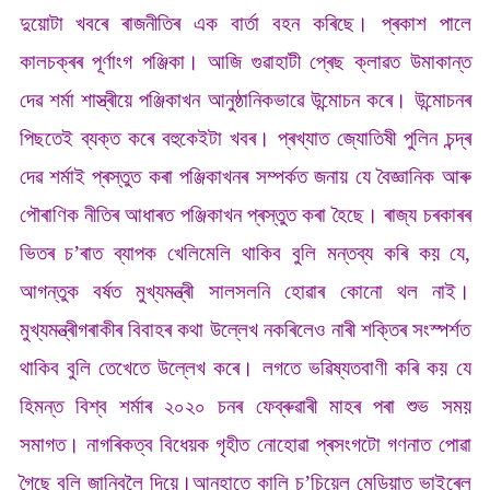
দুয়োটা খবৰে ৰাজনীতিৰ এক বাৰ্তা বহন কৰিছে। প্ৰকাশ পালে
কালচক্ৰৰ পূৰ্ণাংগ পঞ্জিকা। আজি গুৱাহাটী প্ৰেছ ক্লাৱত উমাকান্ত
দেৱ শৰ্মা শাস্ত্ৰীয়ে পঞ্জিকাখন আনুষ্ঠানিকভাৱে উন্মোচন কৰে। উন্মোচনৰ
পিছতেই ব্যক্ত কৰে বহুকেইটা খবৰ। প্ৰখ্যাত জ্যোতিষী পুলিন চন্দ্ৰ
দেৱ শৰ্মাই প্ৰস্তুত কৰা পঞ্জিকাখনৰ সম্পৰ্কত জনায় যে বৈজ্ঞানিক আৰু
পৌৰাণিক নীতিৰ আধাৰত পঞ্জিকাখন প্ৰস্তুত কৰা হৈছে। ৰাজ্য চৰকাৰৰ
ভিতৰ চ’ৰাত ব্যাপক খেলিমেলি থাকিব বুলি মন্তব্য কৰি কয় যে,
আগন্তুক বৰ্ষত মুখ্যমন্ত্ৰী সালসলনি হোৱাৰ কোনো থল নাই।
মুখ্যমন্ত্ৰীগৰাকীৰ বিবাহৰ কথা উল্লেখ নকৰিলেও নাৰী শক্তিৰ সংস্পৰ্শত
থাকিব বুলি তেখেতে উল্লেখ কৰে‌। লগতে ভৱিষ্যতবাণী কৰি কয় যে
হিমন্ত বিশ্ব শৰ্মাৰ ২০২০ চনৰ ফেব্ৰুৱাৰী মাহৰ পৰা শুভ সময়
সমাগত। নাগৰিকত্ব বিধেয়ক গৃহীত নোহোৱা প্ৰসংগটো গণনাত পোৱা
গৈছে বুলি জানিবলৈ দিয়ে।আনহাতে কালি চ’চিয়েল মেডিয়াত ভাইৰেল