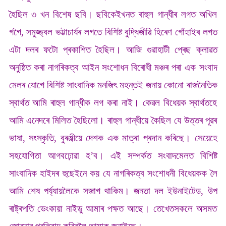
হৈছিল ৩ খন বিশেষ ছবি। ছবিকেইখনত ৰাহুল গান্ধীৰ লগত অখিল
গগৈ, সমুজ্জ্বল ভট্টাচাৰ্যৰ লগতে বিশিষ্ট বুদ্ধিজীৱি হিৰেণ গোঁহাইৰ লগত
এটা দলৰ ফটো প্ৰকাশিত হৈছিল। আজি গুৱাহাটী প্ৰেছ ক্লাৱত
অনুষ্ঠিত কৰা নাগৰিকত্ব আইন সংশোধন বিৰোধী মঞ্চৰ পৰা এক সংবাদ
মেলৰ যোগে বিশিষ্ট সাংবাদিক মনজিৎ মহন্তই জনায় কোনো ৰাজনৈতিক
স্বাৰ্থত আমি ৰাহুল গান্ধীক লগ কৰা নাই। কেৱল বিধেয়ক স্বাৰ্থতহে
আমি এনেদৰে মিলিত হৈছিলো। ৰাহুল গান্ধীয়ে কৈছিল যে উত্তৰ পূৱৰ
ভাষা, সংস্কৃতি, বুৰঞ্জীয়ে দেশক এক মাত্ৰা প্ৰদান কৰিছে। সেয়েহে
সহযোগিতা আগবঢ়োৱা হ’ব। এই সম্পৰ্কত সংবাদমেলত বিশিষ্ট
সাংবাদিক হাইদৰ হুছেইনে কয় যে নাগৰিকত্ব সংশোধনী বিধেয়কক লৈ
আমি শেষ পৰ্য্যায়লৈকে সজাগ থাকিম। জনতা দল ইউনাইটেড, উপ
ৰাষ্ট্ৰপতি ভেংকায়া নাইডু আমাৰ পক্ষত আছে। তেখেতসকলে অসমত