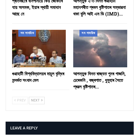
প্ৰতিবছৰে বানপানীয়ে কিয় জোকাৰি
আগন্তুক ২-৩ দিনত গুৱাহাটী
যায় অসমক, ইয়াৰ স্থায়ী সমাধান
মহানগৰীত প্ৰবল বৃষ্টিপাতৰ সম্ভাৱনা
আছে নে
থকা বুলি আই এম ডি (IMD)…
সম সাময়িক
সম সাময়িক
গুৱাহাটী বিশ্ববিদ্যালয়ৰ মাচুল বৃদ্ধিৰ
আগন্তুক দিনত ৰাজ্যত পুনৰ গাজনি,
সন্দৰ্ভত সংবাদ মেল
ঢেৰেকনি , বজ্ৰপাত , ধুমুহাৰ সৈতে
প্ৰৱল বৃষ্টিপাতৰ…
PREV
NEXT
LEAVE A REPLY