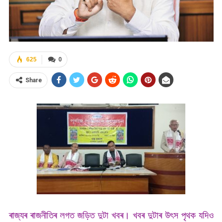
625
0
Share
ৰাজ্যৰ ৰাজনীতিৰ লগত জড়িত দুটা খবৰ। খবৰ দুটাৰ উৎস পৃথক যদিও