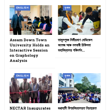
ENGLISH
সুখবৰ
Assam Down Town
তামুলপুৰৰ নিৰ্মীয়মাণ মেডিকেল
University Holds an
কলেজ আৰু নলবাৰী চিকিৎসা
Interactive Session
মহাবিদ্যালয় পৰিদৰ্শন…
on Graphology
Analysis
ENGLISH
সুখবৰ
NECTAR Inaugurates
গুৱাহাটী বিশ্ববিদ্যালয়ত নিচামুক্ত