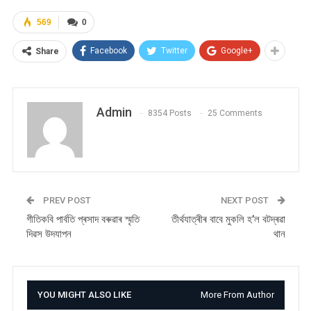
569
0
Facebook
Twitter
Google+
Share
Admin
8354 Posts
25 Comments
PREV POST
NEXT POST
গীতিকবি পাৰ্বতি প্ৰসাদ বৰুৱাৰ স্মৃতি
তীৰ্থযাত্ৰীৰ বাবে মুকলি হ’ল বটদ্ৰৱা
দিৱস উদযাপন
থান
YOU MIGHT ALSO LIKE
More From Author