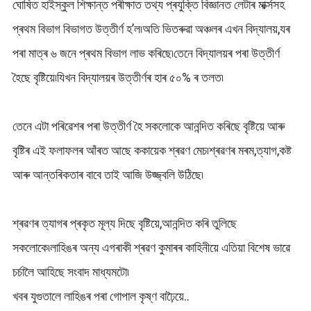
ঘোষিত হাইস্কুল শিক্ষান্ত পৰীক্ষাত তথ্য প্ৰযুক্তি বিজ্ঞানত লেটাৰ মাৰ্ক্সসহ
প্ৰথম বিভাগ বিভাগত উত্তীৰ্ণ হ’ল৷অতি ভিতৰুৱা অঞ্চলৰ এখন বিদ্যালয়,যৰ
পৰা মাত্ৰ ৬ জনে প্ৰথম বিভাগ লাভ কৰিছে৷তেনে বিদ্যালয়ৰ পৰা উত্তীৰ্ণ
হৈছে বৃষ্টিয়ে৷যিখন বিদ্যালয়ৰ উত্তীৰ্ণৰ হাৰ ৫০% ৰ তলত৷
তেনে এটা পৰিৱেশৰ পৰা উত্তীৰ্ণ হৈ সকলোকে আনন্দিত কৰিছে বৃষ্টিয়ে আৰু
বৃষ্টিৰ এই ফলাফলৰ আঁৰত আছে ককায়েক শ্ৰৱণ মেচ৷শ্ৰৱণৰ মৰম,ত্যাগ,কষ্ট
আৰু আন্তৰিকতাৰ বাবে তাই আজি উজ্জ্বলি উঠিছে৷
শ্ৰৱণৰ ত্যাগৰ প্ৰকৃত মূল্য দিছে বৃষ্টিয়ে,আনন্দিত কৰি তুলিছে
সকলোকে৷লাহিঙৰ অন্য এগৰাকী শ্ৰৱণ কুমাৰৰ কাহিনীয়ে এতিয়া বিশেষ ভাৱে
চৰ্চালৈ আহিছে সংবাদ মাধ্যমটো৷
খবৰ যুগুতালে লাহিঙৰ পৰা গোপাল কৃষ্ণ বাঢ়ৈয়ে..