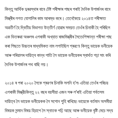
কিন্তু আৰ্থিক দুৰৱস্থাৰ বাবে টেষ্ট পৰীক্ষাৰ পাছৰ পৰাই দৈনিক উপাৰ্জনৰ বাবে
মিস্ত্ৰীৰ লগত যোগালিৰ কাম আৰম্ভ কৰে। তেনেকৈয়ে ২০১৪ত পৰীক্ষাত
অৱতীৰ্ণ হৈ দ্বিতীয় বিভাগত উত্তীৰ্ণ হোৱাৰ সময়ত তেওঁৰ চিনাকী হৈ পৰিছিল
এক ভিতৰুৱা অঞ্চলৰ এগৰাকী অখ্যাত ৰাজমিস্ত্ৰীৰ সৈতে৷শিক্ষান্ত পৰীক্ষা পাছ
কৰা পিছতে উচ্চতৰ মাধ্যমিকত নাম লগাইছিল শ্ৰৱণে৷ কিন্তু ভায়েক ভনীয়েক
আৰু পৰিয়ালৰ দায়িত্ব কান্ধ পাতি লৈ ভায়েক ভনীয়েকৰ স্বাৰ্থত পঢ়া সাং কৰি
দৈনিক উপাৰ্জনৰ পথ বাছি লয়।
২০১৪ ৰ পৰা ২০২০ লৈকে শ্ৰৱণৰ চিনাকি সলনি হ’ল৷ এতিয়া তেওঁৰ পৰিচয়
এগৰাকী মিস্ত্রী৷কিন্তু ২২ বছৰ বয়সীয়া এজন সৰু ল’ৰাই এতিয়া পৰ্বতসম
দায়িত্ব লৈ ভায়েক ভনীয়েকক লৈ সপোন পুহি ৰাখিছে৷ ভায়েকে বৰ্তমান অসমীয়া
বিষয়ক সন্মান বিষয় হিচাপে লৈ স্নাতক পঢ়ি আছে আৰু ভনীয়েক বৃষ্টি মেচে সদ্য