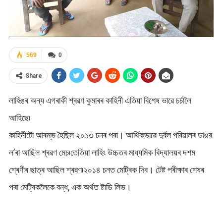
569
0
Share
লাহিঙৰ অন্য এগৰাকী শ্ৰৱণ কুমাৰৰ কাহিনী এতিয়া বিশেষ ভাৱে চৰ্চালৈ
আহিছে৷
কাহিনীটো আৰম্ভ হৈছিল ২০১৩ চনৰ পৰা। আৰ্থিকভাৱে দুৰ্বল পৰিয়ালৰ ডাঙৰ
ল’ৰা আছিল শ্ৰৱণ মেচ৷তেতিয়া লাহিং উচ্চতৰ মাধ্যমিক বিদ্যালয়ৰ দশম
শ্ৰেণীৰ ছাত্ৰ আছিল শ্ৰৱণ৷২০১৪ চনত মেট্ৰিক দিব। টেষ্ট পৰীক্ষাৰ শেষৰ
পৰা মেট্ৰিকলৈকে বন্ধ, এক অৰ্থত ষ্টাডি লিভ।